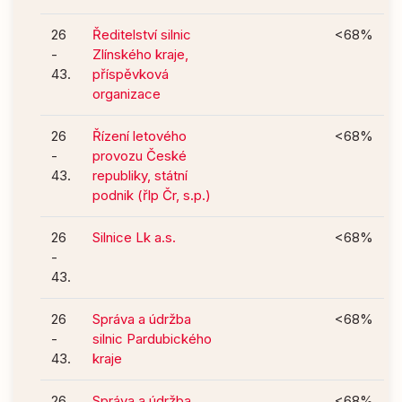
26
Ředitelství silnic
<68%
-
Zlínského kraje,
43.
příspěvková
organizace
26
Řízení letového
<68%
-
provozu České
43.
republiky, státní
podnik (řlp Čr, s.p.)
26
Silnice Lk a.s.
<68%
-
43.
26
Správa a údržba
<68%
-
silnic Pardubického
43.
kraje
26
Správa a údržba
<68%