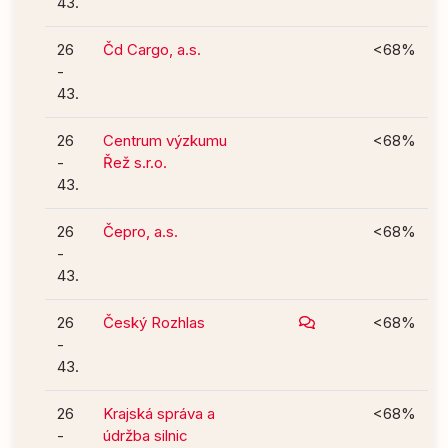
43.
26
Čd Cargo, a.s.
<68%
-
43.
26
Centrum výzkumu
<68%
-
Řež s.r.o.
43.
26
Čepro, a.s.
<68%
-
43.
26
Český Rozhlas
<68%
-
43.
26
Krajská správa a
<68%
-
údržba silnic