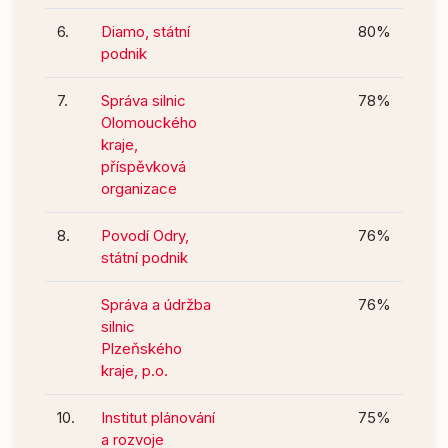
6.
Diamo, státní
80%
podnik
7.
Správa silnic
78%
Olomouckého
kraje,
příspěvková
organizace
8.
Povodí Odry,
76%
státní podnik
Správa a údržba
76%
silnic
Plzeňského
kraje, p.o.
10.
Institut plánování
75%
a rozvoje