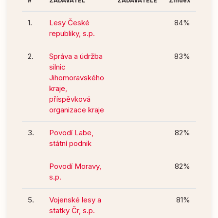
#
ZADAVATEL
ZADAVATELE
Zindex
1.
Lesy České
84%
republiky, s.p.
2.
Správa a údržba
83%
silnic
Jihomoravského
kraje,
příspěvková
organizace kraje
3.
Povodí Labe,
82%
státní podnik
Povodí Moravy,
82%
s.p.
5.
Vojenské lesy a
81%
statky Čr, s.p.