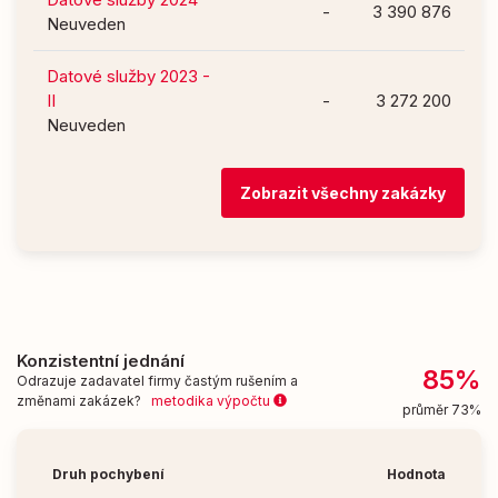
-
3 390 876
Neuveden
Datové služby 2023 -
II
-
3 272 200
Neuveden
Zobrazit všechny zakázky
Konzistentní jednání
85%
Odrazuje zadavatel firmy častým rušením a
změnami zakázek?
metodika výpočtu
průměr 73%
Druh pochybení
Hodnota