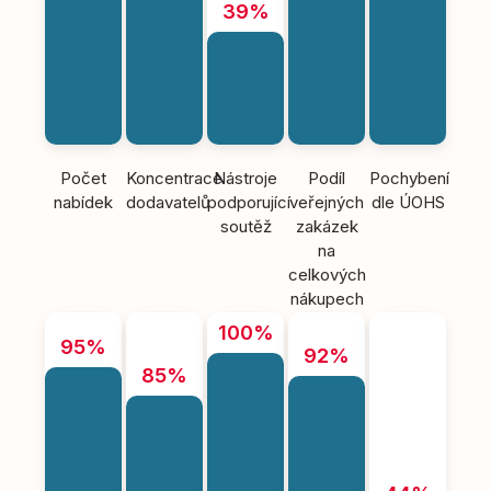
39%
Počet
Koncentrace
Nástroje
Podíl
Pochybení
nabídek
dodavatelů
podporující
veřejných
dle ÚOHS
soutěž
zakázek
na
celkových
nákupech
100%
95%
92%
85%