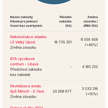
Název zakázky
Původní
Změna
Důvod pro jednací
zakázka
závazku /
řízení bez uveřejnéní
(Kč)
JŘBU (Kč)
Rekonstrukce objektu
8 556 458
LS Velký Újezd
18 735 351
(+46%)
Změna závazku
BTA výcvikové
centrum - Libavá
-
4 185 252
Předchozí zakázka
bez nabídek
Revitalizace areálu
3 533 316
SpS Mimoň - II. fáze
24 268 677
(+15%)
Změna závazku
Datové služby 2024