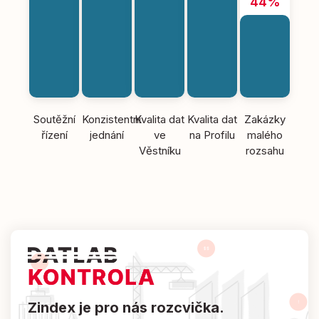
44%
Soutěžní
Konzistentní
Kvalita dat
Kvalita dat
Zakázky
řízení
jednání
ve
na Profilu
malého
Věstníku
rozsahu
Zindex je pro nás rozcvička.