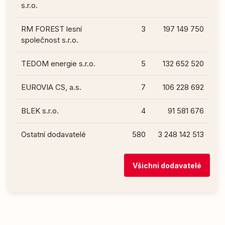
s.r.o.
RM FOREST lesní
3
197 149 750
společnost s.r.o.
TEDOM energie s.r.o.
5
132 652 520
EUROVIA CS, a.s.
7
106 228 692
BLEK s.r.o.
4
91 581 676
Ostatní dodavatelé
580
3 248 142 513
Všichni dodavatelé