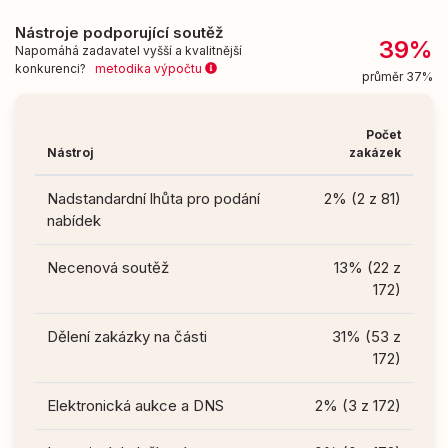
Nástroje podporující soutěž
39%
Napomáhá zadavatel vyšší a kvalitnější
konkurenci?
metodika výpočtu
průměr 37%
Počet
Nástroj
zakázek
Nadstandardní lhůta pro podání
2% (2 z 81)
nabídek
Necenová soutěž
13% (22 z
172)
Dělení zakázky na části
31% (53 z
172)
Elektronická aukce a DNS
2% (3 z 172)