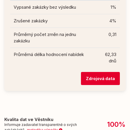
Vypsané zakázky bez výsledku
1%
Zrušené zakázky
4%
Průměrný počet změn na jednu
0,31
zakázku
Průměrná délka hodnocení nabídek
62,33
dnů
Zdrojová data
Kvalita dat ve Věstníku
100%
Informuje zadavatel transparentně o svých
zakázkách?
metodika výpočtu