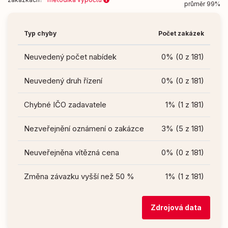
průměr 99%
Typ chyby
Počet zakázek
Neuvedený počet nabídek
0% (0 z 181)
Neuvedený druh řízení
0% (0 z 181)
Chybné IČO zadavatele
1% (1 z 181)
Nezveřejnění oznámení o zakázce
3% (5 z 181)
Neuveřejněna vítězná cena
0% (0 z 181)
Změna závazku vyšší než 50 %
1% (1 z 181)
Zdrojová data