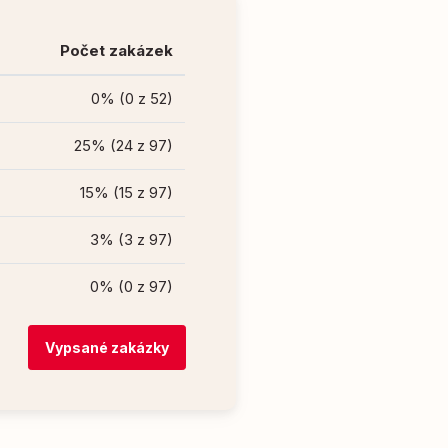
Počet zakázek
0% (0 z 52)
25% (24 z 97)
15% (15 z 97)
3% (3 z 97)
0% (0 z 97)
Vypsané zakázky