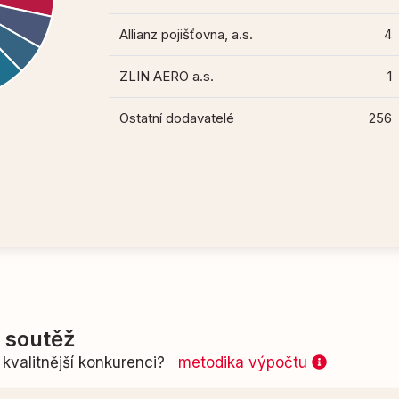
Allianz pojišťovna, a.s.
4
ZLIN AERO a.s.
1
Ostatní dodavatelé
256
í soutěž
kvalitnější konkurenci?
metodika výpočtu