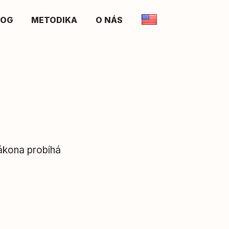
LOG
METODIKA
O NÁS
zákona probíhá