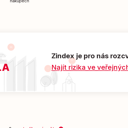
nákupech
Zindex je pro nás rozc
Najít rizika ve veřejn