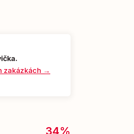
vička.
ých zakázkách →
34%