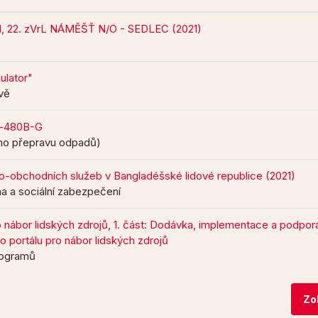
 22. zVrL NÁMĚŠŤ N/O - SEDLEC (2021)
ulator"
vě
En-480B-G
imo přepravu odpadů)
o-obchodních služeb v Bangladéšské lidové republice (2021)
na a sociální zabezpečení
o nábor lidských zdrojů, 1. část: Dodávka, implementace a podpor
 portálu pro nábor lidských zdrojů
programů
Zo