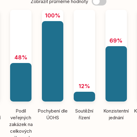
Zobrazit průměrné hodnoty
100%
69%
48%
12%
Podíl
Pochybení dle
Soutěžní
Konzistentní
K
í
veřejných
ÚOHS
řízení
jednání
zakázek na
celkových