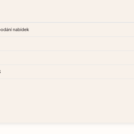
podání nabídek
S