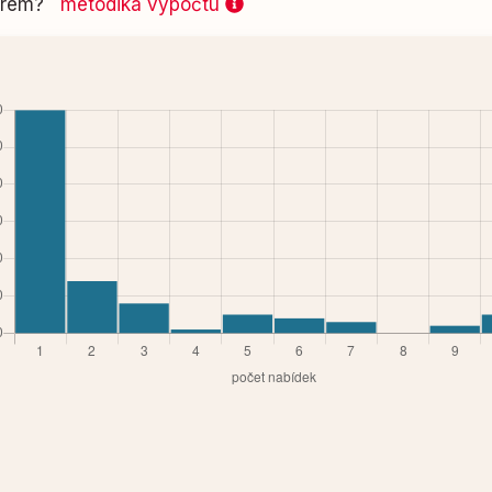
 firem?
metodika výpočtu