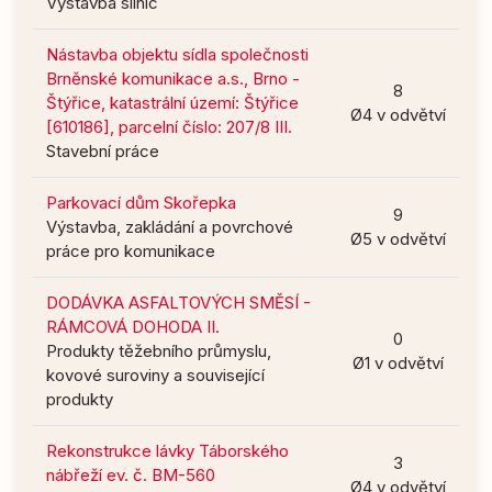
Výstavba silnic
Nástavba objektu sídla společnosti
Brněnské komunikace a.s., Brno -
8
Štýřice, katastrální území: Štýřice
Ø4 v odvětví
[610186], parcelní číslo: 207/8 III.
Stavební práce
Parkovací dům Skořepka
9
Výstavba, zakládání a povrchové
Ø5 v odvětví
práce pro komunikace
DODÁVKA ASFALTOVÝCH SMĚSÍ -
RÁMCOVÁ DOHODA II.
0
Produkty těžebního průmyslu,
Ø1 v odvětví
kovové suroviny a související
produkty
Rekonstrukce lávky Táborského
3
nábřeží ev. č. BM-560
Ø4 v odvětví