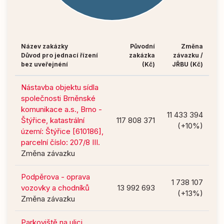
Název zakázky
Původní
Změna
Důvod pro jednací řízení
zakázka
závazku /
bez uveřejnéní
(Kč)
JŘBU (Kč)
Nástavba objektu sídla
společnosti Brněnské
komunikace a.s., Brno -
11 433 394
Štýřice, katastrální
117 808 371
(+10%)
území: Štýřice [610186],
parcelní číslo: 207/8 III.
Změna závazku
Podpěrova - oprava
1 738 107
vozovky a chodníků
13 992 693
(+13%)
Změna závazku
Parkoviště na ulici