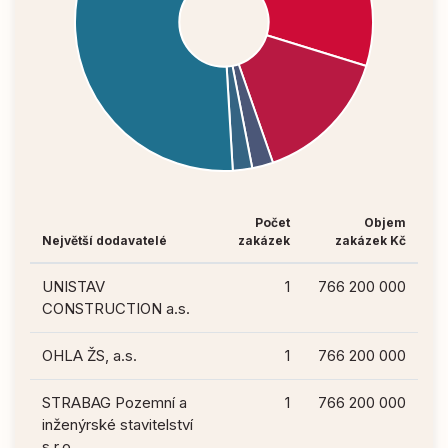
Počet
Objem
Největší dodavatelé
zakázek
zakázek Kč
UNISTAV
1
766 200 000
CONSTRUCTION a.s.
OHLA ŽS, a.s.
1
766 200 000
STRABAG Pozemní a
1
766 200 000
inženýrské stavitelství
s.r.o.