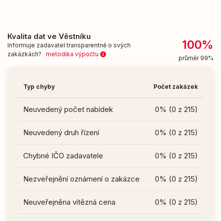
Kvalita dat ve Věstníku
100%
Informuje zadavatel transparentně o svých
zakázkách?
metodika výpočtu
průměr 99%
Typ chyby
Počet zakázek
Neuvedený počet nabídek
0% (0 z 215)
Neuvedený druh řízení
0% (0 z 215)
Chybné IČO zadavatele
0% (0 z 215)
Nezveřejnění oznámení o zakázce
0% (0 z 215)
Neuveřejněna vítězná cena
0% (0 z 215)