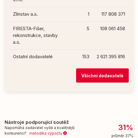
Zlínstav a.s.
1
117 808 371
FIRESTA-Fišer,
5
108 061 458
rekonstrukce, stavby
a.s.
Ostatní dodavatelé
153
2 621 395 816
Všichni dodavatelé
Nástroje podporující soutěž
31%
Napomáhá zadavatel vyšší a kvalitnější
konkurenci?
metodika výpočtu
průměr 37%