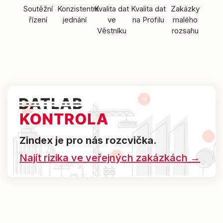
Soutěžní
Konzistentní
Kvalita dat
Kvalita dat
Zakázky
řízení
jednání
ve
na Profilu
malého
Věstníku
rozsahu
Zindex je pro nás rozcvička.
Najít rizika ve veřejných zakázkách →