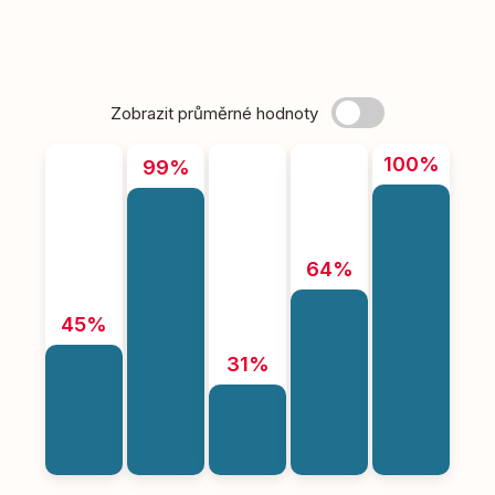
Zobrazit průměrné hodnoty
100%
99%
64%
45%
31%