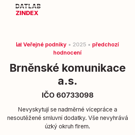
ZINDEX
Veřejné podniky
• 2025 •
předchozí
hodnocení
Brněnské komunikace
a.s.
IČO 60733098
Nevyskytují se nadměrné vícepráce a
nesoutěžené smluvní dodatky. Vše nevyhrává
úzký okruh firem.