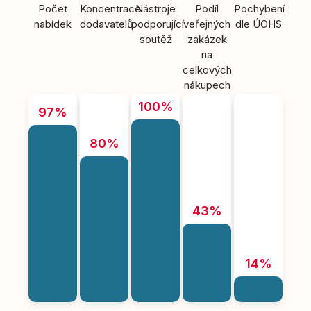
Počet
Koncentrace
Nástroje
Podíl
Pochybení
nabídek
dodavatelů
podporující
veřejných
dle ÚOHS
soutěž
zakázek
na
celkových
nákupech
100%
97%
80%
43%
14%