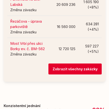
1 605 190
Labská
20 609 236
(+8%)
Změna závazku
Řezáčova - úprava
634 281
parkoviště
16 560 000
(+4%)
Změna závazku
Most Vrbí přes ulici
597 227
Borky ev. č. BM-562
12 720 125
(+5%)
Změna závazku
Zobrazit všechny zakázky
Konzistentní jednání