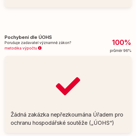
Pochybení dle ÚOHS
100%
Porušuje zadavatel významně zákon?
metodika výpočtu
průměr 96%
Žádná zakázka nepřezkoumána Úřadem pro
ochranu hospodářské soutěže („ÚOHS“)