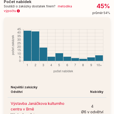
Počet nabídek
45%
Soutěží o zakázky dostatek firem?
metodika
výpočtu
průměr 54%
Největší zakázky
Odvětví
Nabídky
Výstavba Janáčkova kulturního
4
centra v Brně
Ø6 v odvětví