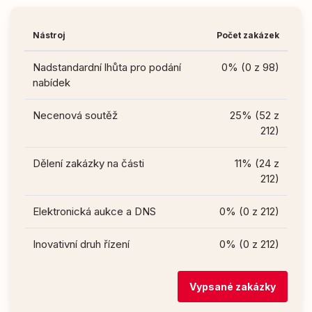
Nástroj
Počet zakázek
Nadstandardní lhůta pro podání
0% (0 z 98)
nabídek
Necenová soutěž
25% (52 z
212)
Dělení zakázky na části
11% (24 z
212)
Elektronická aukce a DNS
0% (0 z 212)
Inovativní druh řízení
0% (0 z 212)
Vypsané zakázky