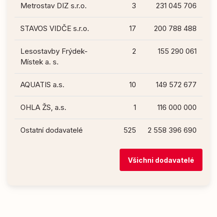
Metrostav DIZ s.r.o.
3
231 045 706
STAVOS VIDČE s.r.o.
17
200 788 488
Lesostavby Frýdek-
2
155 290 061
Místek a. s.
AQUATIS a.s.
10
149 572 677
OHLA ŽS, a.s.
1
116 000 000
Ostatní dodavatelé
525
2 558 396 690
Všichni dodavatelé