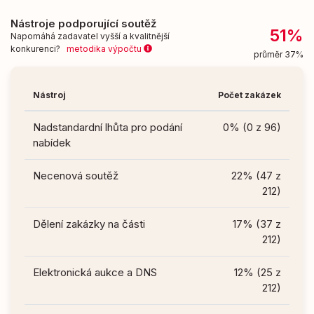
Nástroje podporující soutěž
51%
Napomáhá zadavatel vyšší a kvalitnější
konkurenci?
metodika výpočtu
průměr 37%
Nástroj
Počet zakázek
Nadstandardní lhůta pro podání
0% (0 z 96)
nabídek
Necenová soutěž
22% (47 z
212)
Dělení zakázky na části
17% (37 z
212)
Elektronická aukce a DNS
12% (25 z
212)