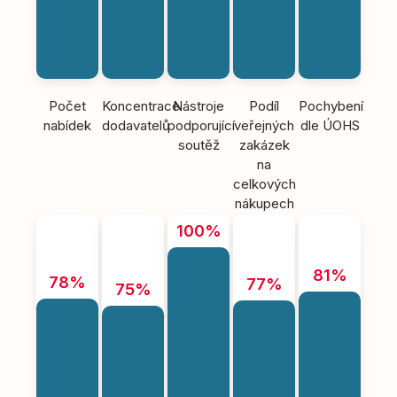
Počet
Koncentrace
Nástroje
Podíl
Pochybení
nabídek
dodavatelů
podporující
veřejných
dle ÚOHS
soutěž
zakázek
na
celkových
nákupech
100%
81%
78%
77%
75%