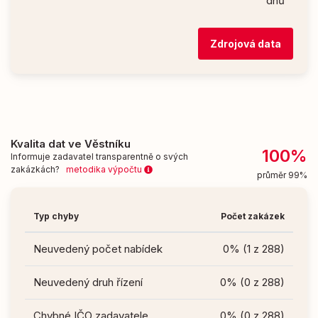
dnů
Zdrojová data
Kvalita dat ve Věstníku
100%
Informuje zadavatel transparentně o svých
zakázkách?
metodika výpočtu
průměr 99%
Typ chyby
Počet zakázek
Neuvedený počet nabídek
0% (1 z 288)
Neuvedený druh řízení
0% (0 z 288)
Chybné IČO zadavatele
0% (0 z 288)