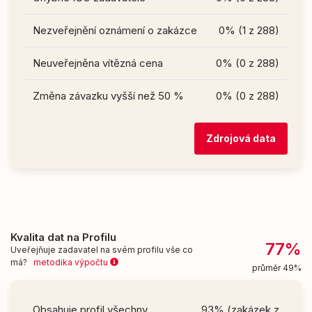
Nezveřejnění oznámení o zakázce
0% (1 z 288)
Neuveřejněna vítězná cena
0% (0 z 288)
Změna závazku vyšší než 50 %
0% (0 z 288)
Zdrojová data
Kvalita dat na Profilu
77%
Uveřejňuje zadavatel na svém profilu vše co
má?
metodika výpočtu
průměr 49%
Obsahuje profil všechny
93% (zakázek z