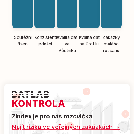
Soutěžní
Konzistentní
Kvalita dat
Kvalita dat
Zakázky
řízení
jednání
ve
na Profilu
malého
Věstníku
rozsahu
Zindex je pro nás rozcvička.
Najít rizika ve veřejných zakázkách →