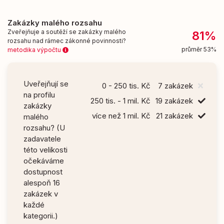
Zakázky malého rozsahu
Zveřejňuje a soutěží se zakázky malého
81%
rozsahu nad rámec zákonné povinnosti?
průměr 53%
metodika výpočtu
Uveřejňují se
0 - 250 tis. Kč
7 zakázek
na profilu
250 tis. - 1 mil. Kč
19 zakázek
zakázky
více než 1 mil. Kč
21 zakázek
malého
rozsahu? (U
zadavatele
této velikosti
očekáváme
dostupnost
alespoň 16
zakázek v
každé
kategorii.)