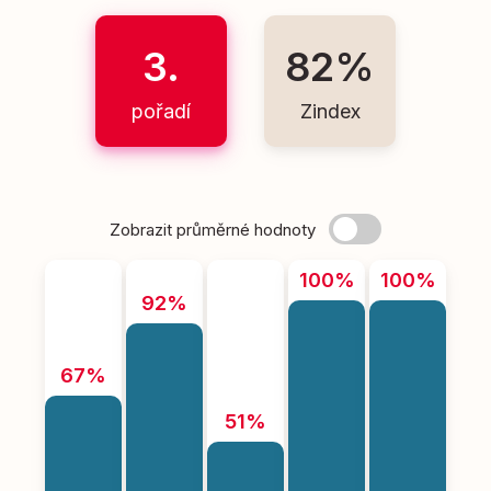
3.
82%
pořadí
Zindex
Zobrazit průměrné hodnoty
100%
100%
92%
67%
51%