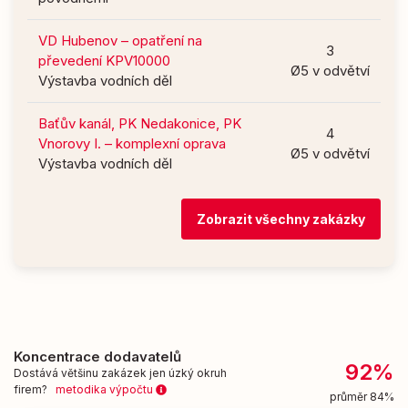
VD Hubenov – opatření na
3
převedení KPV10000
Ø5 v odvětví
Výstavba vodních děl
Baťův kanál, PK Nedakonice, PK
4
Vnorovy I. – komplexní oprava
Ø5 v odvětví
Výstavba vodních děl
Zobrazit všechny zakázky
Koncentrace dodavatelů
92%
Dostává většinu zakázek jen úzký okruh
firem?
metodika výpočtu
průměr 84%