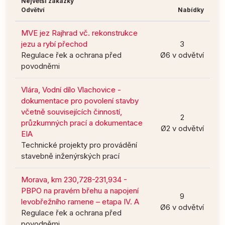
Největší zakázky
Odvětví
Nabídky
MVE jez Rajhrad vč. rekonstrukce
jezu a rybí přechod
3
Regulace řek a ochrana před
Ø6 v odvětví
povodněmi
Vlára, Vodní dílo Vlachovice -
dokumentace pro povolení stavby
včetně souvisejících činností,
2
průzkumných prací a dokumentace
Ø2 v odvětví
EIA
Technické projekty pro provádění
stavebně inženýrských prací
Morava, km 230,728-231,934 -
PBPO na pravém břehu a napojení
9
levobřežního ramene – etapa IV. A
Ø6 v odvětví
Regulace řek a ochrana před
povodněmi