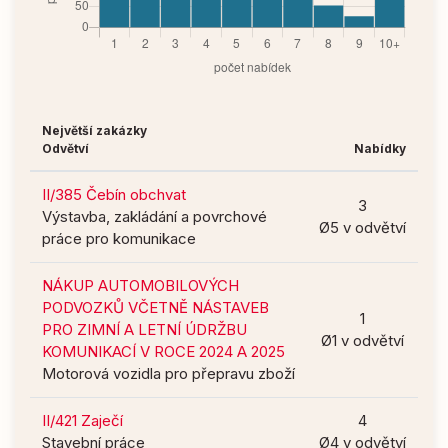
Největší zakázky
Odvětví
Nabídky
II/385 Čebín obchvat
3
Výstavba, zakládání a povrchové
Ø5 v odvětví
práce pro komunikace
NÁKUP AUTOMOBILOVÝCH
PODVOZKŮ VČETNĚ NÁSTAVEB
1
PRO ZIMNÍ A LETNÍ ÚDRŽBU
Ø1 v odvětví
KOMUNIKACÍ V ROCE 2024 A 2025
Motorová vozidla pro přepravu zboží
II/421 Zaječí
4
Stavební práce
Ø4 v odvětví