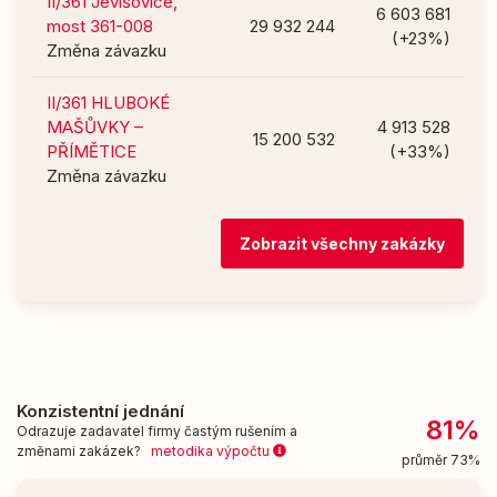
II/361 Jevišovice,
6 603 681
most 361-008
29 932 244
(+23%)
Změna závazku
II/361 HLUBOKÉ
MAŠŮVKY –
4 913 528
15 200 532
PŘÍMĚTICE
(+33%)
Změna závazku
Zobrazit všechny zakázky
Konzistentní jednání
81%
Odrazuje zadavatel firmy častým rušením a
změnami zakázek?
metodika výpočtu
průměr 73%