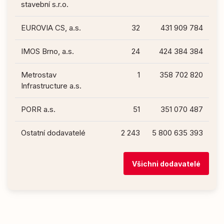
stavební s.r.o.
EUROVIA CS, a.s.
32
431 909 784
IMOS Brno, a.s.
24
424 384 384
Metrostav
1
358 702 820
Infrastructure a.s.
PORR a.s.
51
351 070 487
Ostatní dodavatelé
2 243
5 800 635 393
Všichni dodavatelé