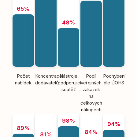
65%
48%
Počet
Koncentrace
Nástroje
Podíl
Pochybení
nabídek
dodavatelů
podporující
veřejných
dle ÚOHS
soutěž
zakázek
na
celkových
nákupech
98%
94%
89%
84%
81%