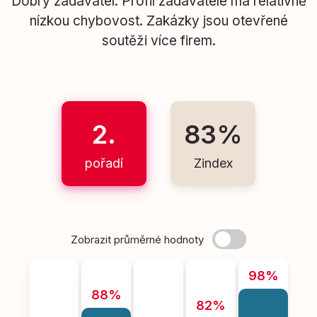
Dobrý zadavatel. Profil zadavatele má relativně
nízkou chybovost. Zakázky jsou otevřené
soutěži více firem.
2.
83%
pořadí
Zindex
Zobrazit průměrné hodnoty
98%
88%
82%