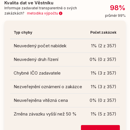
Kvalita dat ve Věstníku
98%
Informuje zadavatel transparentně o svých
zakázkách?
metodika výpočtu
průměr 99%
Typ chyby
Počet zakázek
Neuvedený počet nabídek
1% (2 z 357)
Neuvedený druh řízení
0% (0 z 357)
Chybné IČO zadavatele
1% (3 z 357)
Nezveřejnění oznámení o zakázce
1% (3 z 357)
Neuveřejněna vítězná cena
0% (0 z 357)
Změna závazku vyšší než 50 %
1% (5 z 357)