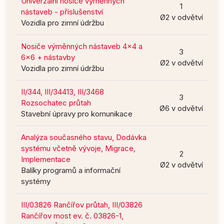
Univerzální nosiče výměnných
1
nástaveb - příslušenství
Ø2 v odvětví
Vozidla pro zimní údržbu
Nosiče výměnných nástaveb 4x4 a
3
6x6 + nástavby
Ø2 v odvětví
Vozidla pro zimní údržbu
II/344, III/34413, III/3468
3
Rozsochatec průtah
Ø6 v odvětví
Stavební úpravy pro komunikace
Analýza současného stavu, Dodávka
systému včetně vývoje, Migrace,
2
Implementace
Ø2 v odvětví
Balíky programů a informační
systémy
III/03826 Rančířov průtah, III/03826
Rančířov most ev. č. 03826-1,