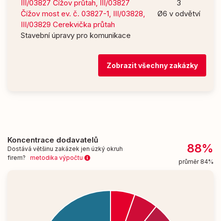
III/03827 Čížov průtah, III/03827
3
Čížov most ev. č. 03827-1, III/03828,
Ø6 v odvětví
III/03829 Cerekvička průtah
Stavební úpravy pro komunikace
Zobrazit všechny zakázky
Koncentrace dodavatelů
88%
Dostává většinu zakázek jen úzký okruh
firem?
metodika výpočtu
průměr 84%