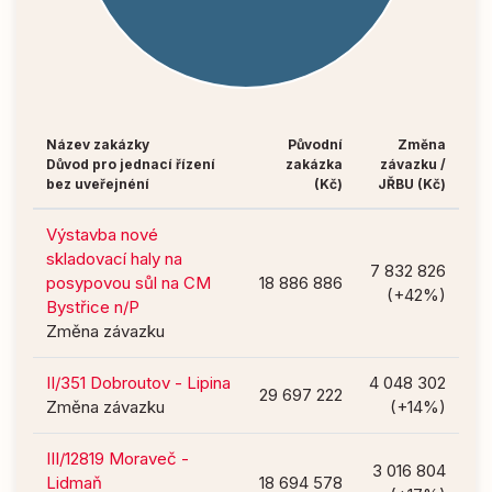
Název zakázky
Původní
Změna
Důvod pro jednací řízení
zakázka
závazku /
bez uveřejnéní
(Kč)
JŘBU (Kč)
Výstavba nové
skladovací haly na
7 832 826
posypovou sůl na CM
18 886 886
(+42%)
Bystřice n/P
Změna závazku
II/351 Dobroutov - Lipina
4 048 302
29 697 222
Změna závazku
(+14%)
III/12819 Moraveč -
3 016 804
Lidmaň
18 694 578