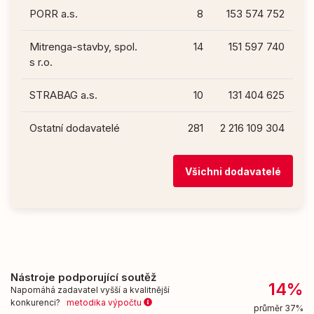
PORR a.s.
8
153 574 752
Mitrenga-stavby, spol.
14
151 597 740
s r.o.
STRABAG a.s.
10
131 404 625
Ostatní dodavatelé
281
2 216 109 304
Všichni dodavatelé
Nástroje podporující soutěž
14%
Napomáhá zadavatel vyšší a kvalitnější
konkurenci?
metodika výpočtu
průměr 37%