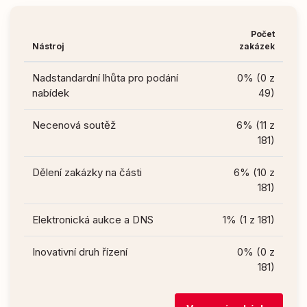
Počet
Nástroj
zakázek
Nadstandardní lhůta pro podání
0% (0 z
nabídek
49)
Necenová soutěž
6% (11 z
181)
Dělení zakázky na části
6% (10 z
181)
Elektronická aukce a DNS
1% (1 z 181)
Inovativní druh řízení
0% (0 z
181)