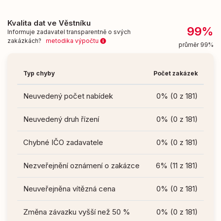
Kvalita dat ve Věstníku
99%
Informuje zadavatel transparentně o svých
zakázkách?
metodika výpočtu
průměr 99%
Typ chyby
Počet zakázek
Neuvedený počet nabídek
0% (0 z 181)
Neuvedený druh řízení
0% (0 z 181)
Chybné IČO zadavatele
0% (0 z 181)
Nezveřejnění oznámení o zakázce
6% (11 z 181)
Neuveřejněna vítězná cena
0% (0 z 181)
Změna závazku vyšší než 50 %
0% (0 z 181)