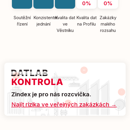
0%
0%
Soutěžní
Konzistentní
Kvalita dat
Kvalita dat
Zakázky
řízení
jednání
ve
na Profilu
malého
Věstníku
rozsahu
Zindex je pro nás rozcvička.
Najít rizika ve veřejných zakázkách →