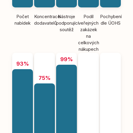
Počet
Koncentrace
Nástroje
Podíl
Pochybení
nabídek
dodavatelů
podporující
veřejných
dle ÚOHS
soutěž
zakázek
na
celkových
nákupech
99%
93%
75%