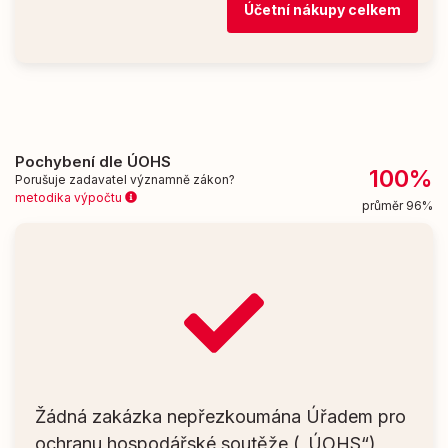
Účetní nákupy celkem
Pochybení dle ÚOHS
100%
Porušuje zadavatel významně zákon?
metodika výpočtu
průměr 96%
Žádná zakázka nepřezkoumána Úřadem pro
ochranu hospodářské soutěže („ÚOHS“)