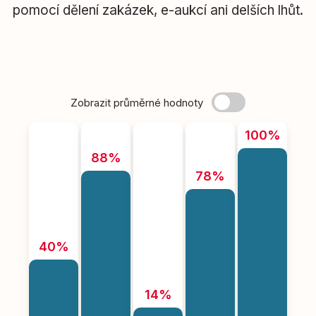
pomocí dělení zakázek, e-aukcí ani delších lhůt.
Zobrazit průměrné hodnoty
100%
88%
78%
40%
14%