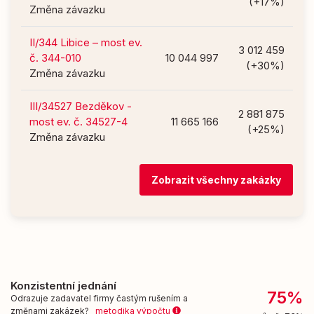
(+17%)
Změna závazku
II/344 Libice – most ev.
3 012 459
č. 344-010
10 044 997
(+30%)
Změna závazku
III/34527 Bezděkov -
2 881 875
most ev. č. 34527-4
11 665 166
(+25%)
Změna závazku
Zobrazit všechny zakázky
Konzistentní jednání
75%
Odrazuje zadavatel firmy častým rušením a
změnami zakázek?
metodika výpočtu