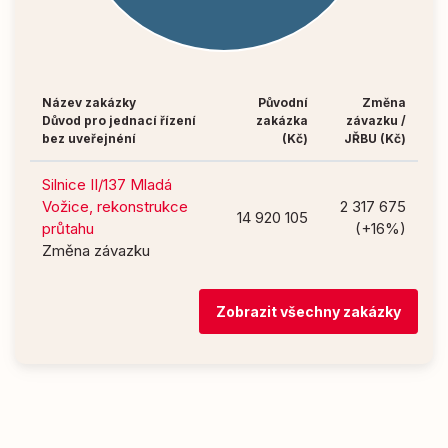
Název zakázky
Původní
Změna
Důvod pro jednací řízení
zakázka
závazku /
bez uveřejnéní
(Kč)
JŘBU (Kč)
Silnice II/137 Mladá
Vožice, rekonstrukce
2 317 675
14 920 105
průtahu
(+16%)
Změna závazku
Zobrazit všechny zakázky