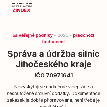
ZINDEX
Veřejné podniky
• 2025 •
předchozí
hodnocení
Správa a údržba silnic
Jihočeského kraje
IČO 70971641
Nevyskytují se nadměrné vícepráce a
nesoutěžené smluvní dodatky. Dokumentace
zakázek je dobře připravována, není třeba je
měnit či rušit.