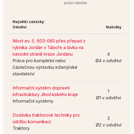
Největší zakázky
Odvětví
Nabídky
Most ev. č. 603-060 přes přepad z
rybníka Jordán v Táboře a lávka na
návodní straně hráze Jordánu
4
Práce pro kompletní nebo
Ø4 v odvětví
částečnou výstavbu inženýrské
stavitelství
Informační systém dopravní
1
infrastruktury Jihočeského kraje
Ø1 v odvětví
Informační systémy
Dodávka traktorové techniky pro
2
údržbu komunikací
Ø2 v odvětví
Traktory