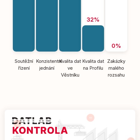
32%
0%
Soutěžní
Konzistentní
Kvalita dat
Kvalita dat
Zakázky
řízení
jednání
ve
na Profilu
malého
Věstníku
rozsahu