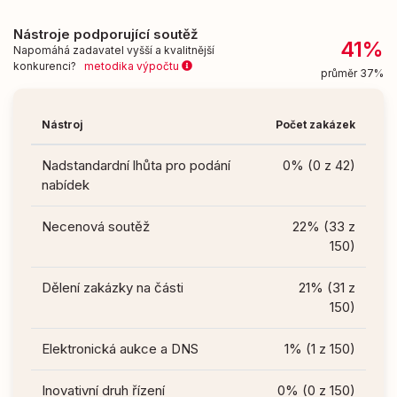
Nástroje podporující soutěž
41%
Napomáhá zadavatel vyšší a kvalitnější
konkurenci?
metodika výpočtu
průměr 37%
Nástroj
Počet zakázek
Nadstandardní lhůta pro podání
0% (0 z 42)
nabídek
Necenová soutěž
22% (33 z
150)
Dělení zakázky na části
21% (31 z
150)
Elektronická aukce a DNS
1% (1 z 150)
Inovativní druh řízení
0% (0 z 150)