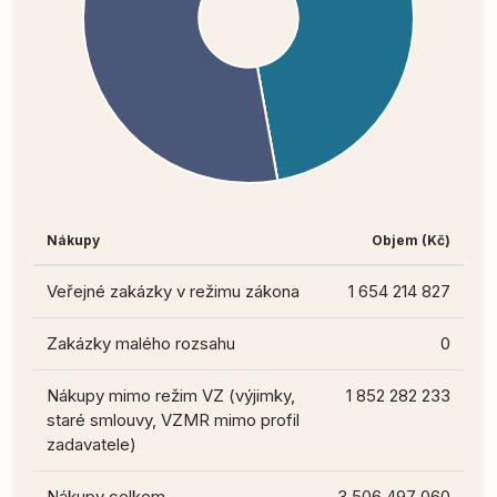
Nákupy
Objem (Kč)
Veřejné zakázky v režimu zákona
1 654 214 827
Zakázky malého rozsahu
0
Nákupy mimo režim VZ (výjimky,
1 852 282 233
staré smlouvy, VZMR mimo profil
zadavatele)
Nákupy celkem
3 506 497 060