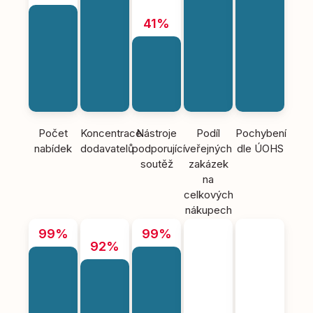
41%
Počet
Koncentrace
Nástroje
Podíl
Pochybení
nabídek
dodavatelů
podporující
veřejných
dle ÚOHS
soutěž
zakázek
na
celkových
nákupech
99%
99%
92%