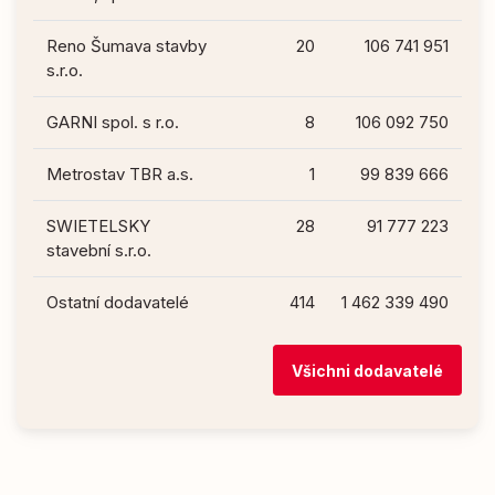
Reno Šumava stavby
20
106 741 951
s.r.o.
GARNI spol. s r.o.
8
106 092 750
Metrostav TBR a.s.
1
99 839 666
SWIETELSKY
28
91 777 223
stavební s.r.o.
Ostatní dodavatelé
414
1 462 339 490
Všichni dodavatelé