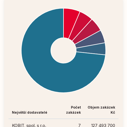
Počet
Objem zakázek
Největší dodavatelé
zakázek
Kč
KOBIT, spol. s r.o.
7
127 493 700