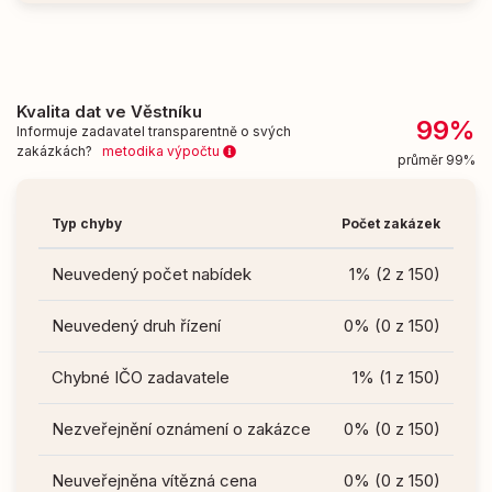
Kvalita dat ve Věstníku
99%
Informuje zadavatel transparentně o svých
zakázkách?
metodika výpočtu
průměr 99%
Typ chyby
Počet zakázek
Neuvedený počet nabídek
1% (2 z 150)
Neuvedený druh řízení
0% (0 z 150)
Chybné IČO zadavatele
1% (1 z 150)
Nezveřejnění oznámení o zakázce
0% (0 z 150)
Neuveřejněna vítězná cena
0% (0 z 150)