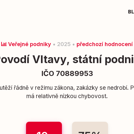
B
Veřejné podniky
• 2025 •
předchozí hodnocení
ovodí Vltavy, státní podn
IČO 70889953
těží řádně v režimu zákona, zakázky se nedrobí. P
má relativně nízkou chybovost.