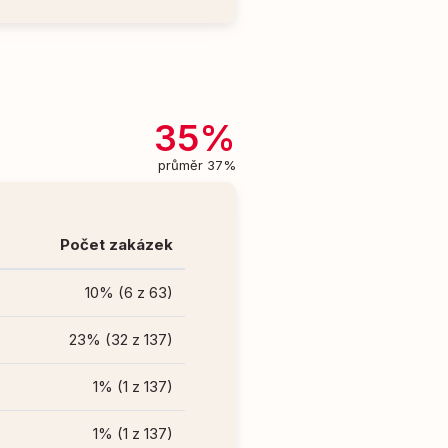
35%
průměr 37%
Počet zakázek
10% (6 z 63)
23% (32 z 137)
1% (1 z 137)
1% (1 z 137)