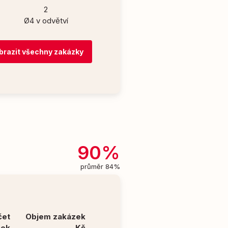
2
Ø4 v odvětví
brazit všechny zakázky
90%
průměr 84%
čet
Objem zakázek
zek
Kč