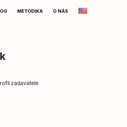
LOG
METODIKA
O NÁS
ik
rofil zadavatele