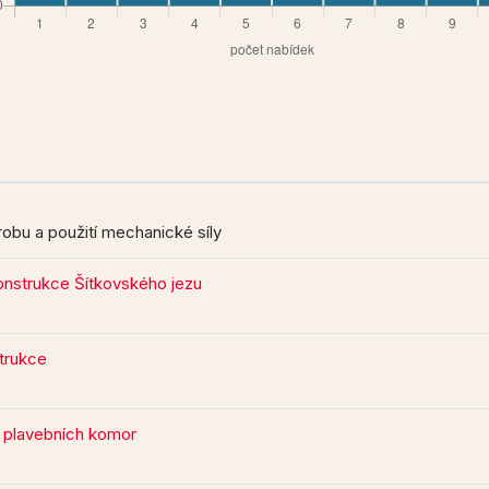
ýrobu a použití mechanické síly
konstrukce Šítkovského jezu
trukce
 plavebních komor