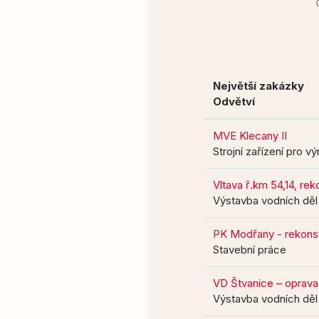
Největší zakázky
Odvětví
MVE Klecany II
Strojní zařízení pro v
Vltava ř.km 54,14, re
Výstavba vodních děl
PK Modřany - rekons
Stavební práce
VD Štvanice – oprava
Výstavba vodních děl