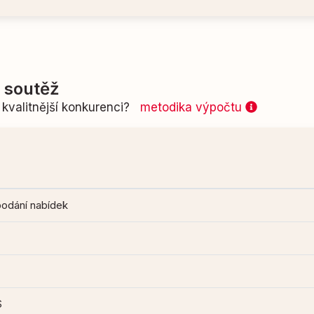
í soutěž
kvalitnější konkurenci?
metodika výpočtu
podání nabídek
S