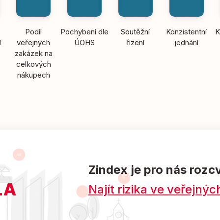
Podíl
Pochybení dle
Soutěžní
Konzistentní
K
í
veřejných
ÚOHS
řízení
jednání
zakázek na
celkových
nákupech
Zindex je pro nás rozc
Najít rizika ve veřejn