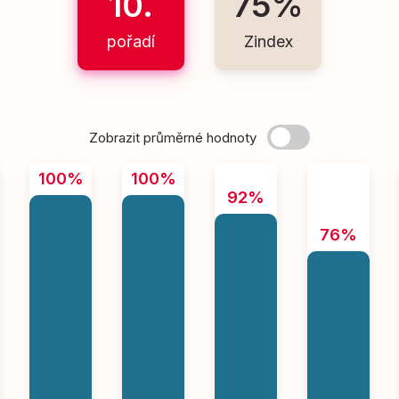
10.
75%
pořadí
Zindex
Zobrazit průměrné hodnoty
100%
100%
92%
76%