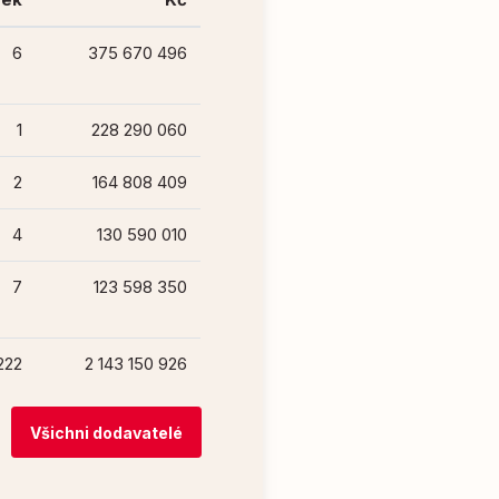
6
375 670 496
1
228 290 060
2
164 808 409
4
130 590 010
7
123 598 350
222
2 143 150 926
Všichni dodavatelé