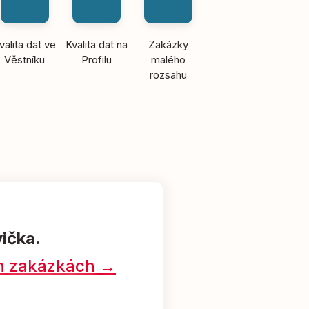
valita dat ve
Kvalita dat na
Zakázky
Věstníku
Profilu
malého
rozsahu
vička.
ých zakázkách →