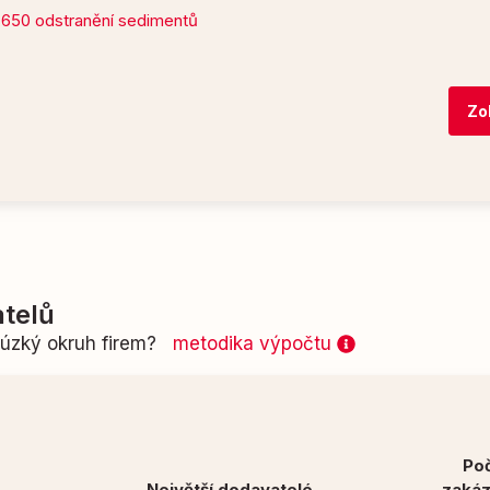
,650 odstranění sedimentů
Zo
telů
n úzký okruh firem?
metodika výpočtu
Po
Největší dodavatelé
zaká