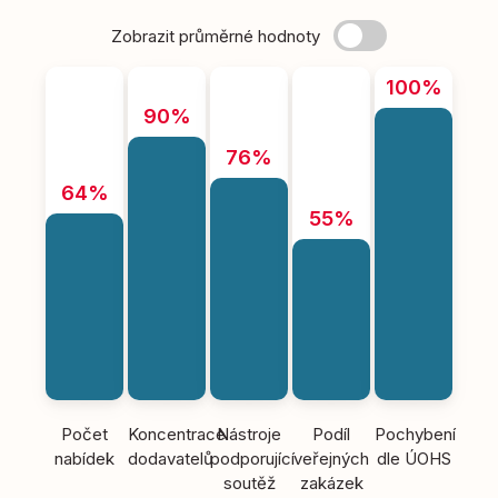
Zobrazit průměrné hodnoty
100%
90%
76%
64%
55%
Počet
Koncentrace
Nástroje
Podíl
Pochybení
nabídek
dodavatelů
podporující
veřejných
dle ÚOHS
soutěž
zakázek