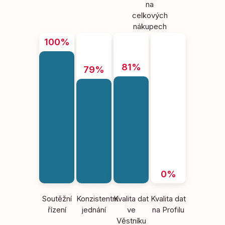
na
celkových
nákupech
100%
81%
79%
0%
Soutěžní
Konzistentní
Kvalita dat
Kvalita dat
řízení
jednání
ve
na Profilu
Věstníku