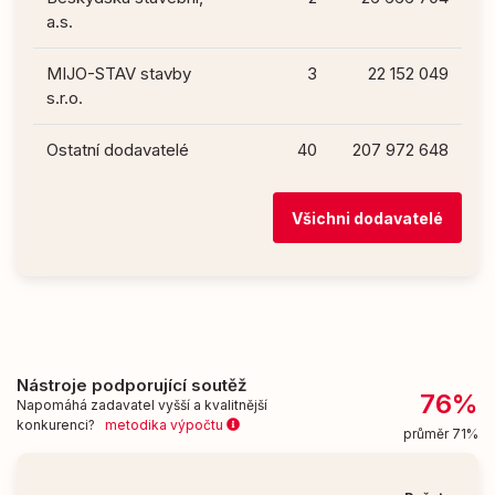
a.s.
MIJO-STAV stavby
3
22 152 049
s.r.o.
Ostatní dodavatelé
40
207 972 648
Všichni dodavatelé
Nástroje podporující soutěž
76%
Napomáhá zadavatel vyšší a kvalitnější
konkurenci?
metodika výpočtu
průměr 71%