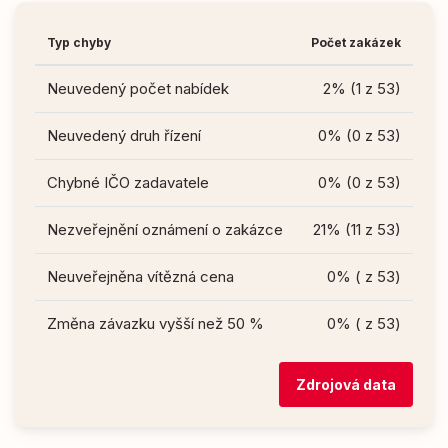
Typ chyby
Počet zakázek
Neuvedený počet nabídek
2% (1 z 53)
Neuvedený druh řízení
0% (0 z 53)
Chybné IČO zadavatele
0% (0 z 53)
Nezveřejnění oznámení o zakázce
21% (11 z 53)
Neuveřejněna vítězná cena
0% ( z 53)
Změna závazku vyšší než 50 %
0% ( z 53)
Zdrojová data