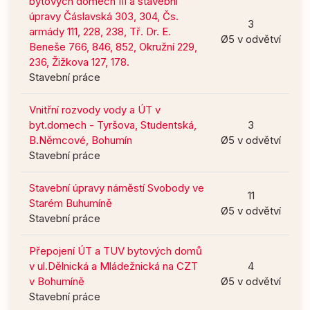
bytových domech III a stavební
úpravy Čáslavská 303, 304, Čs.
3
armády 111, 228, 238, Tř. Dr. E.
Ø5 v odvětví
Beneše 766, 846, 852, Okružní 229,
236, Žižkova 127, 178.
Stavební práce
Vnitřní rozvody vody a ÚT v
byt.domech - Tyršova, Studentská,
3
B.Němcové, Bohumín
Ø5 v odvětví
Stavební práce
Stavební úpravy náměstí Svobody ve
11
Starém Buhumíně
Ø5 v odvětví
Stavební práce
Přepojení ÚT a TUV bytových domů
v ul.Dělnická a Mládežnická na CZT
4
v Bohumíně
Ø5 v odvětví
Stavební práce