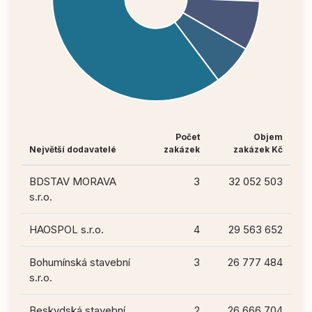
Počet
Objem
Největší dodavatelé
zakázek
zakázek Kč
BDSTAV MORAVA
3
32 052 503
s.r.o.
HAOSPOL s.r.o.
4
29 563 652
Bohumínská stavební
3
26 777 484
s.r.o.
Beskydská stavební,
2
26 666 704