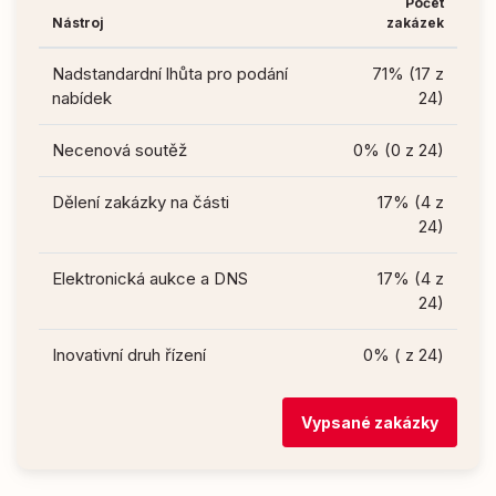
Počet
Nástroj
zakázek
Nadstandardní lhůta pro podání
71% (17 z
nabídek
24)
Necenová soutěž
0% (0 z 24)
Dělení zakázky na části
17% (4 z
24)
Elektronická aukce a DNS
17% (4 z
24)
Inovativní druh řízení
0% ( z 24)
Vypsané zakázky