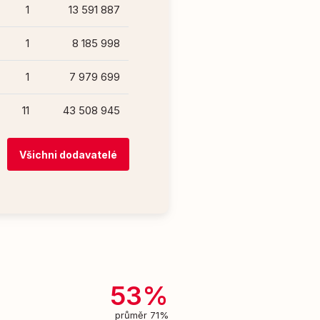
1
13 591 887
1
8 185 998
1
7 979 699
11
43 508 945
Všichni dodavatelé
53%
průměr 71%