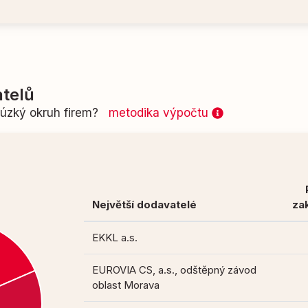
telů
n úzký okruh firem?
metodika výpočtu
Největší dodavatelé
za
EKKL a.s.
EUROVIA CS, a.s., odštěpný závod
oblast Morava