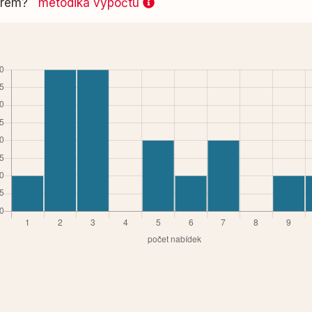
 firem?
metodika výpočtu