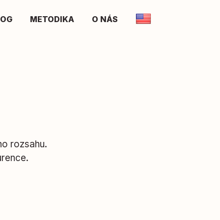
LOG
METODIKA
O NÁS
ho rozsahu.
urence.