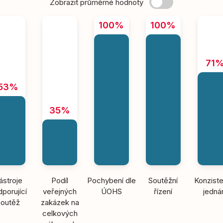
Zobrazit průměrné hodnoty
100%
100%
71
53%
35%
ástroje
Podíl
Pochybení dle
Soutěžní
Konziste
porující
veřejných
ÚOHS
řízení
jedná
soutěž
zakázek na
celkových