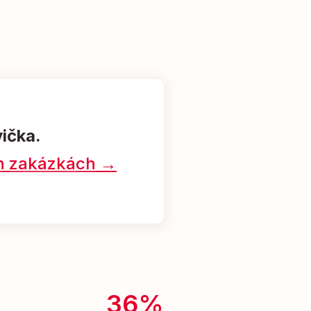
vička.
ých zakázkách →
36%