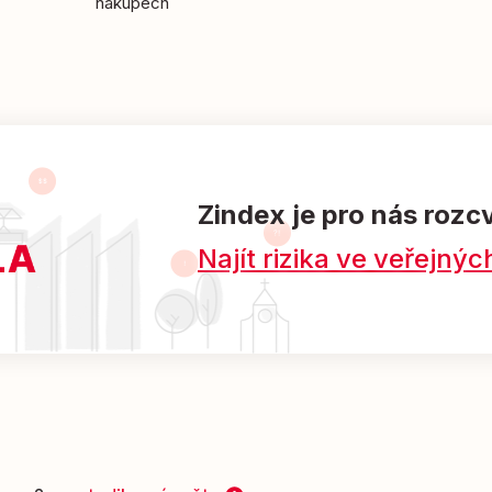
nákupech
Zindex je pro nás rozc
Najít rizika ve veřejn