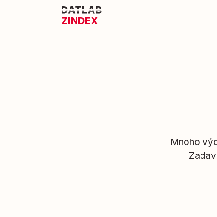
ZINDEX
Mnoho výda
Zadava