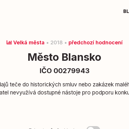
B
Velká města
• 2018 •
předchozí hodnocení
Město Blansko
IČO 00279943
jů teče do historických smluv nebo zakázek malé
tel nevyužívá dostupné nástoje pro podporu konk