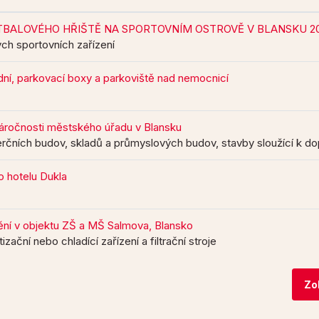
BALOVÉHO HŘIŠTĚ NA SPORTOVNÍM OSTROVĚ V BLANSKU 20
ch sportovních zařízení
dní, parkovací boxy a parkoviště nad nemocnicí
náročnosti městského úřadu v Blansku
rčních budov, skladů a průmyslových budov, stavby sloužící k d
o hotelu Dukla
ní v objektu ZŠ a MŠ Salmova, Blansko
zační nebo chladící zařízení a filtrační stroje
Zo