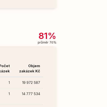
81%
průměr 70%
Počet
Objem
kázek
zakázek Kč
1
19 972 587
1
14 777 534