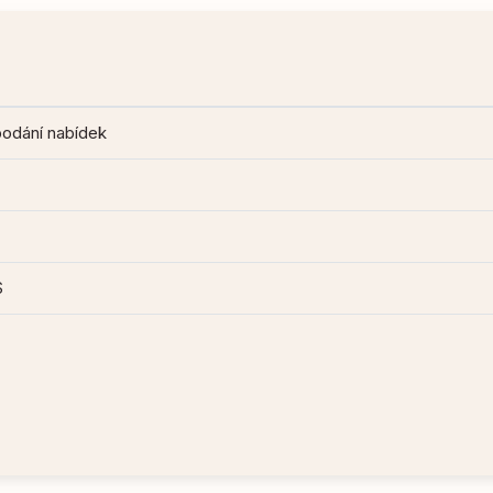
podání nabídek
S