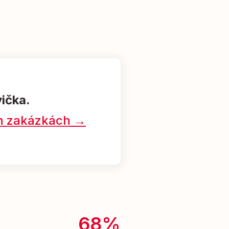
vička.
ých zakázkách →
68%