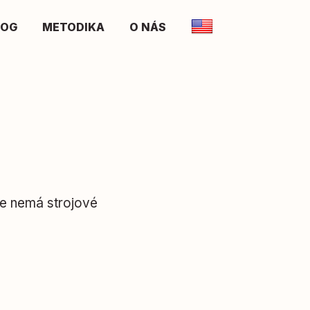
LOG
METODIKA
O NÁS
e nemá strojové