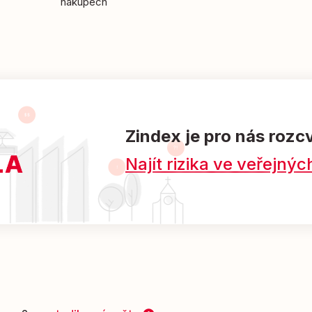
nákupech
Zindex je pro nás rozc
Najít rizika ve veřejn