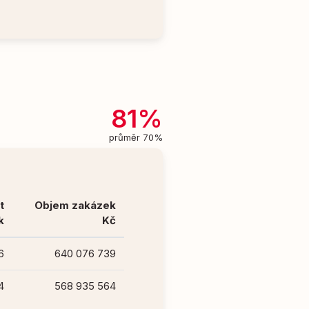
81%
průměr 70%
t
Objem zakázek
k
Kč
6
640 076 739
4
568 935 564