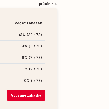
průměr 71%
Počet zakázek
41% (32 z 78)
4% (3 z 78)
9% (7 z 78)
3% (2 z 78)
0% ( z 78)
Vypsané zakázky