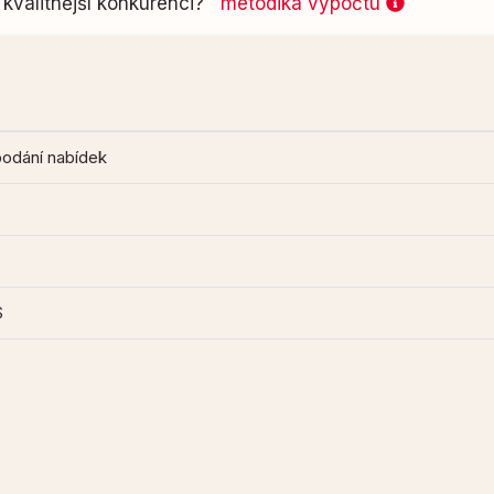
kvalitnější konkurenci?
metodika výpočtu
podání nabídek
S