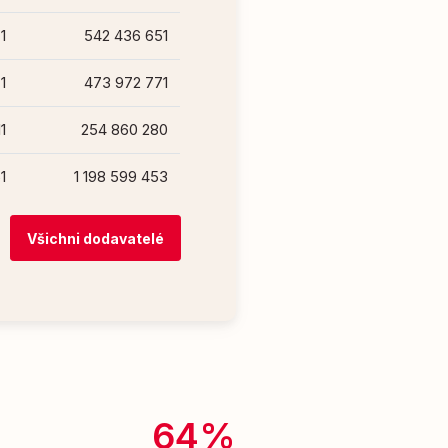
1
542 436 651
1
473 972 771
11
254 860 280
1
1 198 599 453
Všichni dodavatelé
64%