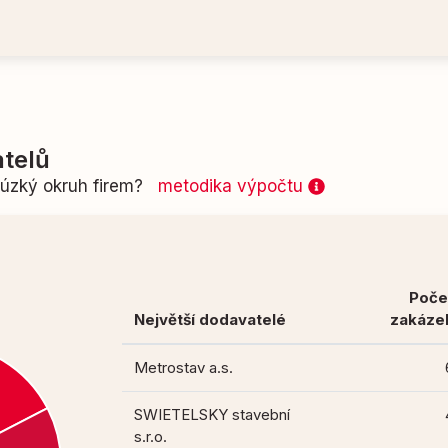
telů
n úzký okruh firem?
metodika výpočtu
Poče
Největší dodavatelé
zakáze
Metrostav a.s.
SWIETELSKY stavební
s.r.o.