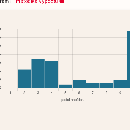
 firem?
metodika výpočtu