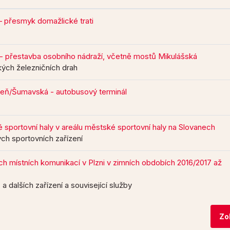
– přesmyk domažlické trati
a - přestavba osobního nádraží, včetně mostů Mikulášská
ých železničních drah
lzeň/Šumavská - autobusový terminál
 sportovní haly v areálu městské sportovní haly na Slovanech
ch sportovních zařízení
h místních komunikací v Plzni v zimních obdobích 2016/2017 až
 a dalších zařízení a související služby
Zo