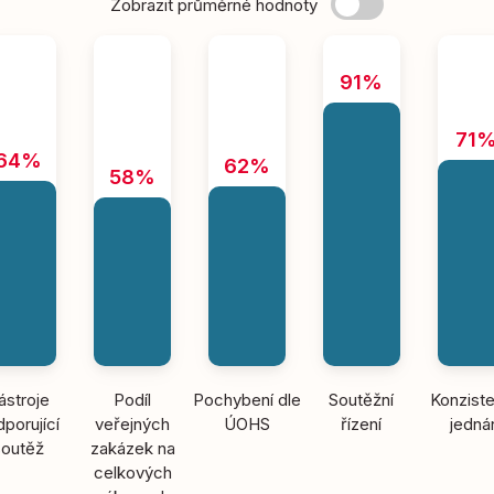
Zobrazit průměrné hodnoty
91%
71
64%
62%
58%
ástroje
Podíl
Pochybení dle
Soutěžní
Konziste
porující
veřejných
ÚOHS
řízení
jedná
soutěž
zakázek na
celkových