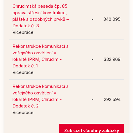
Chrudimská beseda čp. 85
oprava střešní konstrukce,
pláště a ozdobných prvků –
-
340 095
Dodatek č. 3
Vícepráce
Rekonstrukce komunikací a
veřejného osvětlení v
lokalitě IPRM, Chrudim -
-
332 969
Dodatek č. 1
Vícepráce
Rekonstrukce komunikací a
veřejného osvětlení v
lokalitě IPRM, Chrudim -
-
292 594
Dodatek č. 2
Vícepráce
Zobrazit všechny zakázky