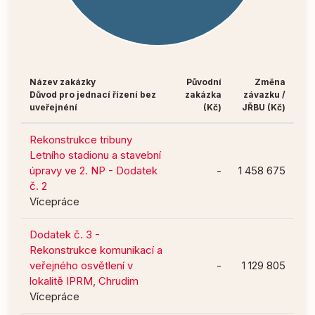
Název zakázky
Původní
Změna
Důvod pro jednací řízení bez
zakázka
závazku /
uveřejnéní
(Kč)
JŘBU (Kč)
Rekonstrukce tribuny
Letního stadionu a stavební
úpravy ve 2. NP - Dodatek
-
1 458 675
č. 2
Vícepráce
Dodatek č. 3 -
Rekonstrukce komunikací a
veřejného osvětlení v
-
1 129 805
lokalitě IPRM, Chrudim
Vícepráce