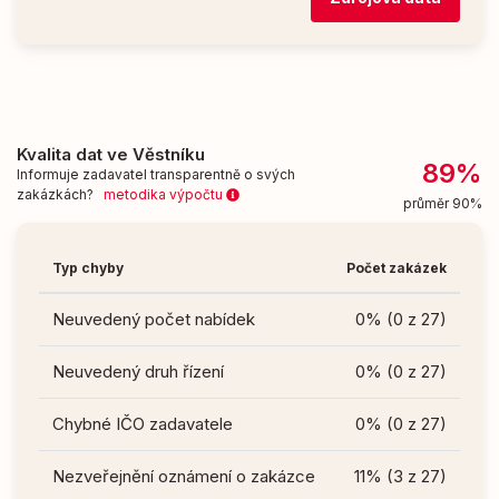
Kvalita dat ve Věstníku
89%
Informuje zadavatel transparentně o svých
zakázkách?
metodika výpočtu
průměr 90%
Typ chyby
Počet zakázek
Neuvedený počet nabídek
0% (0 z 27)
Neuvedený druh řízení
0% (0 z 27)
Chybné IČO zadavatele
0% (0 z 27)
Nezveřejnění oznámení o zakázce
11% (3 z 27)