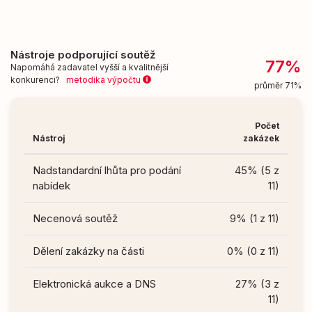
Nástroje podporující soutěž
77%
Napomáhá zadavatel vyšší a kvalitnější
konkurenci?
metodika výpočtu
průměr 71%
Počet
Nástroj
zakázek
Nadstandardní lhůta pro podání
45% (5 z
nabídek
11)
Necenová soutěž
9% (1 z 11)
Dělení zakázky na části
0% (0 z 11)
Elektronická aukce a DNS
27% (3 z
11)