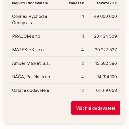
Největší dodavatelé
zakázek
zakázek Kč
Connex Východní
1
49 000 000
Čechy a.s.
PRACOM s.r.o.
1
20 434 509
MATEX HK s.r.o.
4
20 227 527
Amper Market, a.s.
2
15 582 586
BÁČA, Polička s.r.o.
4
14 314 100
Ostatní dodavatelé
12
61 619 658
Všichni dodavatelé