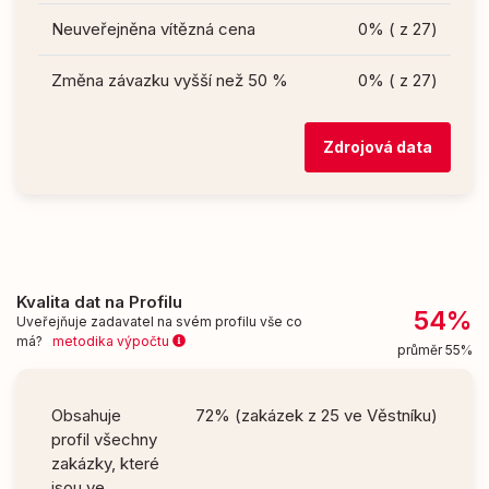
Neuveřejněna vítězná cena
0% ( z 27)
Změna závazku vyšší než 50 %
0% ( z 27)
Zdrojová data
Kvalita dat na Profilu
54%
Uveřejňuje zadavatel na svém profilu vše co
má?
metodika výpočtu
průměr 55%
Obsahuje
72% (zakázek z 25 ve Věstníku)
profil všechny
zakázky, které
jsou ve