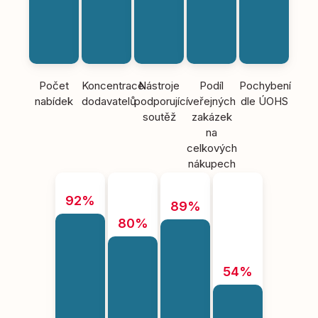
Počet
Koncentrace
Nástroje
Podíl
Pochybení
nabídek
dodavatelů
podporující
veřejných
dle ÚOHS
soutěž
zakázek
na
celkových
nákupech
92%
89%
80%
54%