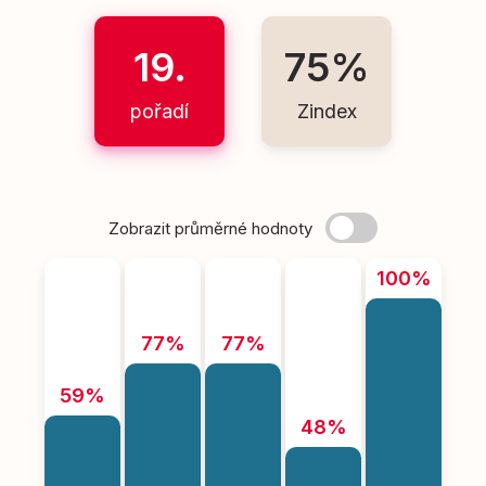
19.
75%
pořadí
Zindex
Zobrazit průměrné hodnoty
100%
77%
77%
59%
48%