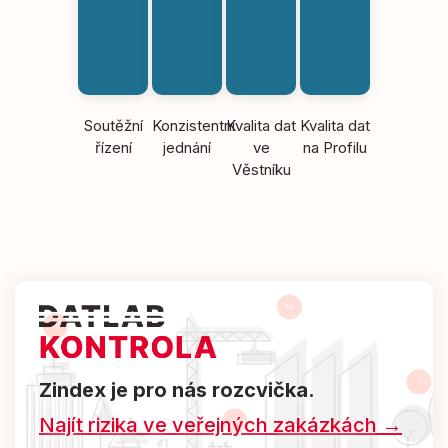
Soutěžní
Konzistentní
Kvalita dat
Kvalita dat
řízení
jednání
ve
na Profilu
Věstníku
Zindex je pro nás rozcvička.
Najít rizika ve veřejných zakázkách →