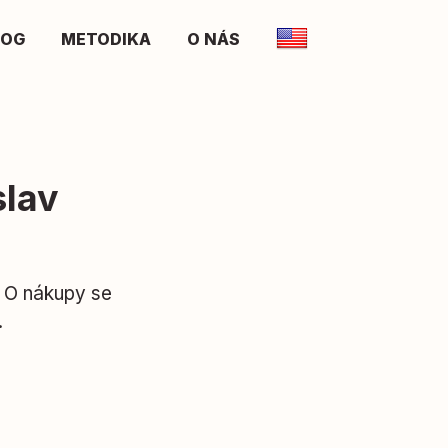
LOG
METODIKA
O NÁS
slav
. O nákupy se
.