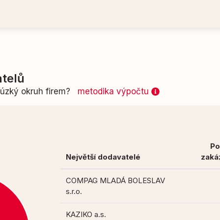
telů
n úzký okruh firem?
metodika výpočtu
Po
Největší dodavatelé
zaká
COMPAG MLADÁ BOLESLAV
s.r.o.
KAZIKO a.s.