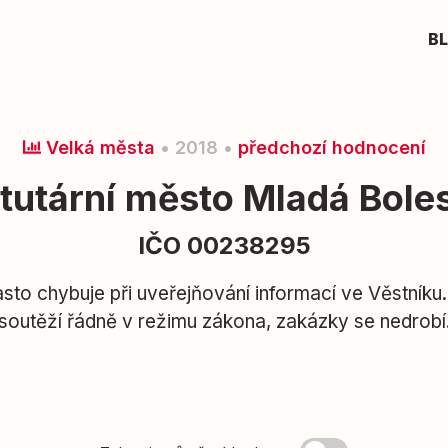
B
Velká města
• 2018 •
předchozí hodnocení
tutární město Mladá Bole
IČO 00238295
sto chybuje při uveřejňování informací ve Věstníku
soutěží řádně v režimu zákona, zakázky se nedrobí