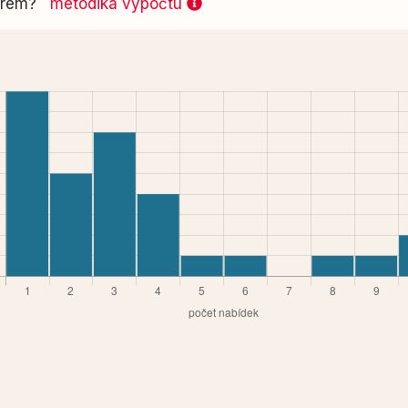
 firem?
metodika výpočtu