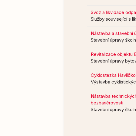
Svoz a likvidace odp
Služby související s 
Nástavba a stavební 
Stavební úpravy škol
Revitalizace objektu B
Stavební úpravy byt
Cyklostezka Havlíčk
Výstavba cyklistický
Nástavba technických 
bezbariérovosti
Stavební úpravy škol