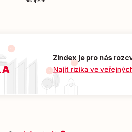
nákupech
Zindex je pro nás rozc
Najít rizika ve veřejn