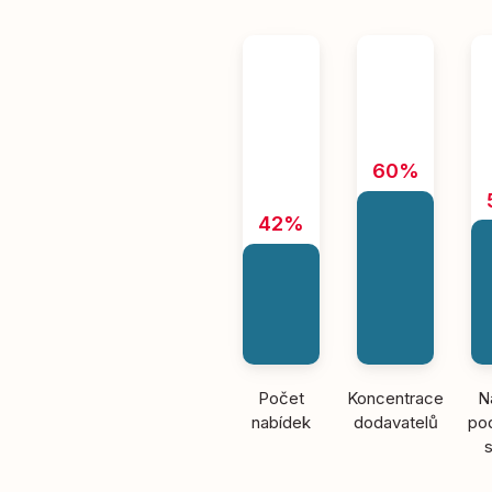
60%
42%
Počet
Koncentrace
N
nabídek
dodavatelů
pod