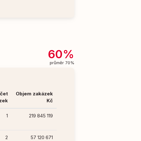
60%
průměr 70%
čet
Objem zakázek
zek
Kč
1
219 845 119
2
57 120 671