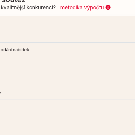
kvalitnější konkurenci?
metodika výpočtu
podání nabídek
S