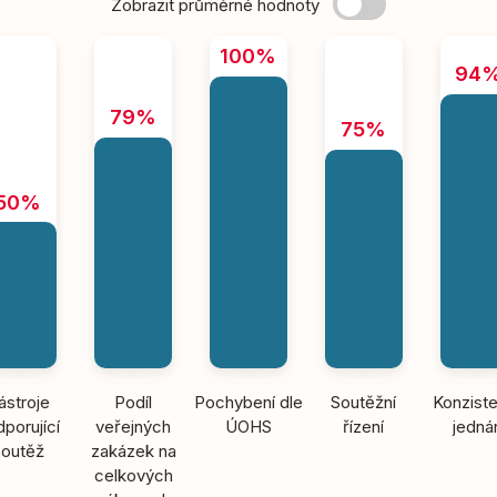
Zobrazit průměrné hodnoty
100%
94
79%
75%
50%
ástroje
Podíl
Pochybení dle
Soutěžní
Konziste
porující
veřejných
ÚOHS
řízení
jedná
soutěž
zakázek na
celkových