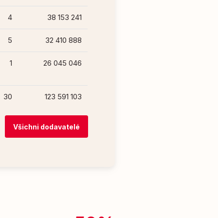
4
38 153 241
5
32 410 888
1
26 045 046
30
123 591 103
Všichni dodavatelé