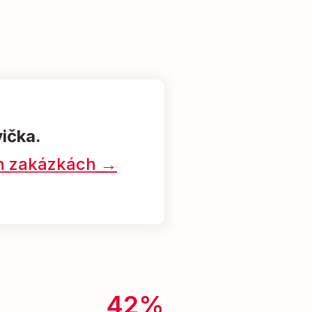
vička.
ých zakázkách →
42%