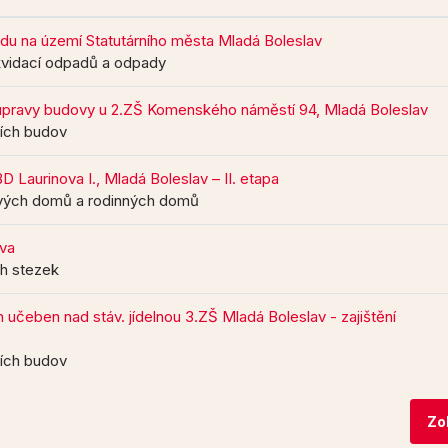
adu na území Statutárního města Mladá Boleslav
likvidací odpadů a odpady
úpravy budovy u 2.ZŠ Komenského náměstí 94, Mladá Boleslav
ních budov
D Laurinova I., Mladá Boleslav – II. etapa
ových domů a rodinných domů
ova
ch stezek
učeben nad stáv. jídelnou 3.ZŠ Mladá Boleslav - zajištění
ních budov
Zo