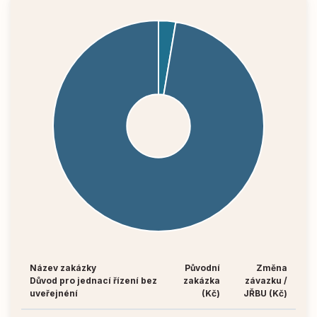
Název zakázky
Původní
Změna
Důvod pro jednací řízení bez
zakázka
závazku /
uveřejnéní
(Kč)
JŘBU (Kč)