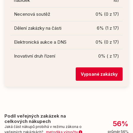
nabídek
16)
Necenová soutěž
0% (0 z 17)
Dělení zakázky na části
6% (1 z 17)
Elektronická aukce a DNS
0% (0 z 17)
Inovativní druh řízení
0% ( z 17)
Vypsané zakázky
Podíl veřejných zakázek na
celkových nákupech
56%
Jaká část nákupů probíhá v režimu zákona o
průměr 56%
veřejných zakázkách?
metodika výpočtu