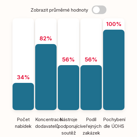
Zobrazit průměrné hodnoty
100%
82%
56%
56%
34%
Počet
Koncentrace
Nástroje
Podíl
Pochybení
nabídek
dodavatelů
podporující
veřejných
dle ÚOHS
soutěž
zakázek