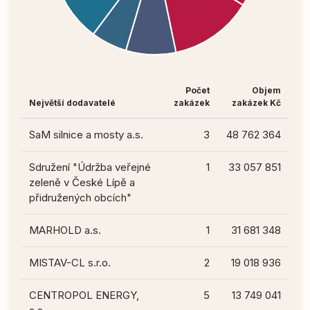
Počet
Objem
Největší dodavatelé
zakázek
zakázek Kč
SaM silnice a mosty a.s.
3
48 762 364
Sdružení "Údržba veřejné
1
33 057 851
zeleně v České Lípě a
přidružených obcích"
MARHOLD a.s.
1
31 681 348
MISTAV-CL s.r.o.
2
19 018 936
CENTROPOL ENERGY,
5
13 749 041