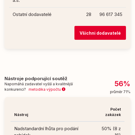
a.s.
Ostatní dodavatelé
28
96 617 345
Všichni dodavatelé
Nástroje podporující soutěž
56%
Napomáhá zadavatel vyšší a kvalitnější
konkurenci?
metodika výpočtu
průměr 71%
Počet
Nástroj
zakázek
Nadstandardní lhůta pro podání
50% (8 z