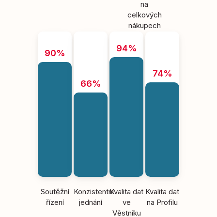
na
celkových
nákupech
94%
90%
74%
66%
Soutěžní
Konzistentní
Kvalita dat
Kvalita dat
řízení
jednání
ve
na Profilu
Věstníku