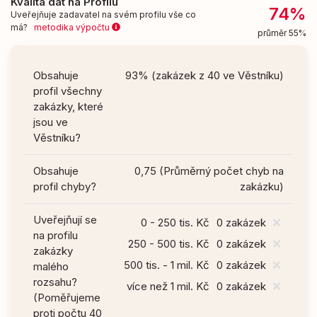
Kvalita dat na Profilu
74%
Uveřejňuje zadavatel na svém profilu vše co
má?
metodika výpočtu
průměr 55%
Obsahuje
93% (zakázek z 40 ve Věstníku)
profil všechny
zakázky, které
jsou ve
Věstníku?
Obsahuje
0,75 (Průměrný počet chyb na
profil chyby?
zakázku)
Uveřejňují se
0 - 250 tis. Kč
0 zakázek
na profilu
250 - 500 tis. Kč
0 zakázek
zakázky
500 tis. - 1 mil. Kč
0 zakázek
malého
rozsahu?
více než 1 mil. Kč
0 zakázek
(Poměřujeme
proti počtu 40