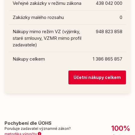
Veřejné zakázky v režimu zákona
438 042 000
Zakázky malého rozsahu
0
Nákupy mimo režim VZ (výjimky,
948 823 858
staré smlouvy, VZMR mimo profil
zadavatele)
Nákupy celkem
1 386 865 857
Účetní nákupy celkem
Pochybení dle ÚOHS
100%
Porušuje zadavatel významně zákon?
metodika výpočtu