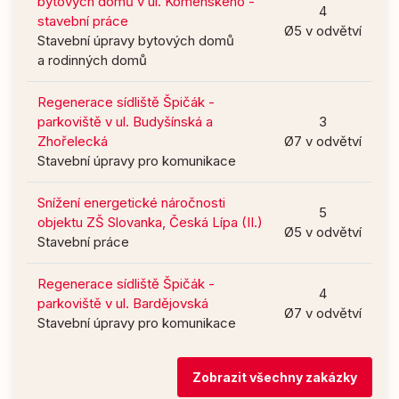
bytových domů v ul. Komenského -
4
stavební práce
Ø5 v odvětví
Stavební úpravy bytových domů
a rodinných domů
Regenerace sídliště Špičák -
parkoviště v ul. Budyšínská a
3
Zhořelecká
Ø7 v odvětví
Stavební úpravy pro komunikace
Snížení energetické náročnosti
5
objektu ZŠ Slovanka, Česká Lípa (II.)
Ø5 v odvětví
Stavební práce
Regenerace sídliště Špičák -
4
parkoviště v ul. Bardějovská
Ø7 v odvětví
Stavební úpravy pro komunikace
Zobrazit všechny zakázky