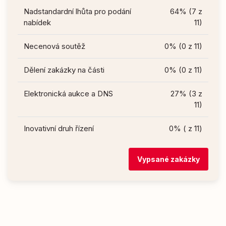
Nadstandardní lhůta pro podání
64% (7 z
nabídek
11)
Necenová soutěž
0% (0 z 11)
Dělení zakázky na části
0% (0 z 11)
Elektronická aukce a DNS
27% (3 z
11)
Inovativní druh řízení
0% ( z 11)
Vypsané zakázky