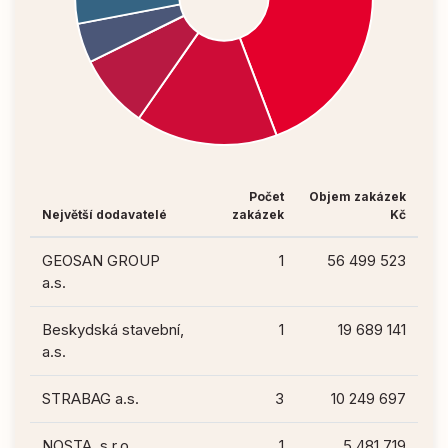
Počet
Objem zakázek
Největší dodavatelé
zakázek
Kč
GEOSAN GROUP
1
56 499 523
a.s.
Beskydská stavební,
1
19 689 141
a.s.
STRABAG a.s.
3
10 249 697
NOSTA, s.r.o.
1
5 481 719