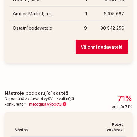
Amper Market, a.s.
1
5 195 687
Ostatní dodavatelé
9
30 542 256
Všichni dodavatelé
Nástroje podporující soutěž
71%
Napomáhá zadavatel vyšší a kvalitnější
konkurenci?
metodika výpočtu
průměr 71%
Počet
Nástroj
zakázek