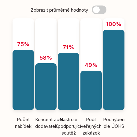
Zobrazit průměrné hodnoty
100%
75%
71%
58%
49%
Počet
Koncentrace
Nástroje
Podíl
Pochybení
nabídek
dodavatelů
podporující
veřejných
dle ÚOHS
soutěž
zakázek