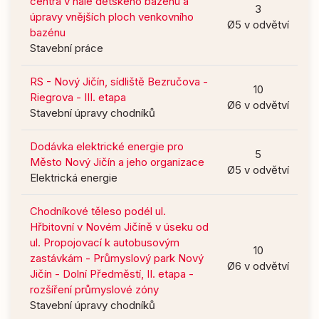
centra v hale dětského bazénu a
3
úpravy vnějších ploch venkovního
Ø5 v odvětví
bazénu
Stavební práce
RS - Nový Jičín, sídliště Bezručova -
10
Riegrova - III. etapa
Ø6 v odvětví
Stavební úpravy chodníků
Dodávka elektrické energie pro
5
Město Nový Jičín a jeho organizace
Ø5 v odvětví
Elektrická energie
Chodníkové těleso podél ul.
Hřbitovní v Novém Jičíně v úseku od
ul. Propojovací k autobusovým
10
zastávkám - Průmyslový park Nový
Ø6 v odvětví
Jičín - Dolní Předměstí, II. etapa -
rozšíření průmyslové zóny
Stavební úpravy chodníků