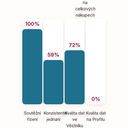
na
celkových
nákupech
100%
72%
59%
0%
Soutěžní
Konzistentní
Kvalita dat
Kvalita dat
řízení
jednání
ve
na Profilu
Věstníku