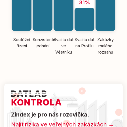
31%
Soutěžní
Konzistentní
Kvalita dat
Kvalita dat
Zakázky
řízení
jednání
ve
na Profilu
malého
Věstníku
rozsahu
Zindex je pro nás rozcvička.
Najít rizika ve veřejných zakázkách →