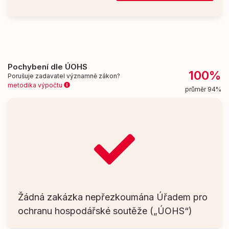
Pochybení dle ÚOHS
100%
Porušuje zadavatel významně zákon?
metodika výpočtu
průměr 94%
Žádná zakázka nepřezkoumána Úřadem pro
ochranu hospodářské soutěže („ÚOHS“)