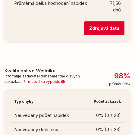
Průměrná délka hodnocení nabídek
71,56
dnů
Zdrojová data
Kvalita dat ve Věstníku
98%
Informuje zadavatel transparentně o svých
zakázkách?
metodika výpočtu
průměr 98%
Typ chyby
Počet zakázek
Neuvedený počet nabídek
0% (0 z 23)
Neuvedený druh řízení
0% (0 z 23)