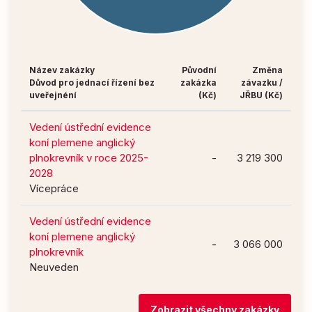
Název zakázky
Původní
Změna
Důvod pro jednací řízení bez
zakázka
závazku /
uveřejnéní
(Kč)
JŘBU (Kč)
Vedení ústřední evidence
koní plemene anglický
plnokrevník v roce 2025-
-
3 219 300
2028
Vícepráce
Vedení ústřední evidence
koní plemene anglický
-
3 066 000
plnokrevník
Neuveden
Zobrazit všechny zakázky