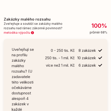
Zakázky malého rozsahu
Zveřejňuje a soutěží se zakázky malého
100%
rozsahu nad rámec zákonné povinnosti?
průměr 68%
metodika výpočtu
Uveřejňují se
0 - 250 tis. Kč
8 zakázek
na profilu
250 tis. - 1 mil. Kč
10 zakázek
zakázky
více než 1 mil. Kč
6 zakázek
malého
rozsahu? (U
zadavatele
této velikosti
očekáváme
dostupnost
alespoň 4
zakázek v
každé