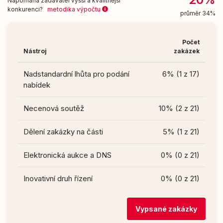
Napomáhá zadavatel vyšší a kvalitnější
konkurenci?
metodika výpočtu
průměr 34%
Počet
Nástroj
zakázek
Nadstandardní lhůta pro podání
6% (1 z 17)
nabídek
Necenová soutěž
10% (2 z 21)
Dělení zakázky na části
5% (1 z 21)
Elektronická aukce a DNS
0% (0 z 21)
Inovativní druh řízení
0% (0 z 21)
Vypsané zakázky