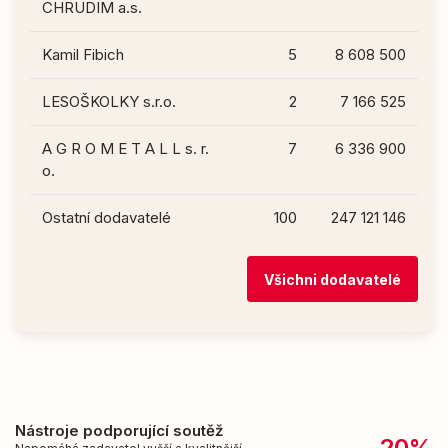
CHRUDIM a.s.
Kamil Fibich
5
8 608 500
LESOŠKOLKY s.r.o.
2
7 166 525
A G R O M E T A L L s. r.
7
6 336 900
o.
Ostatní dodavatelé
100
247 121 146
Všichni dodavatelé
Nástroje podporující soutěž
20%