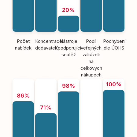
20%
Počet
Koncentrace
Nástroje
Podíl
Pochybení
nabídek
dodavatelů
podporující
veřejných
dle ÚOHS
soutěž
zakázek
na
celkových
nákupech
100%
98%
86%
71%