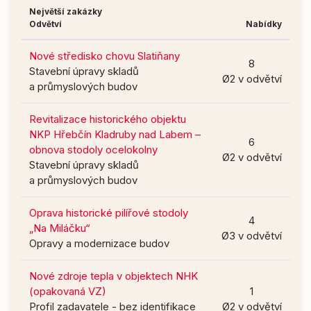
Největší zakázky
Odvětví
Nabídky
Nové středisko chovu Slatiňany
8
Stavební úpravy skladů
Ø2 v odvětví
a průmyslových budov
Revitalizace historického objektu
NKP Hřebčín Kladruby nad Labem –
6
obnova stodoly ocelokolny
Ø2 v odvětví
Stavební úpravy skladů
a průmyslových budov
Oprava historické pilířové stodoly
4
„Na Miláčku“
Ø3 v odvětví
Opravy a modernizace budov
Nové zdroje tepla v objektech NHK
(opakovaná VZ)
1
Profil zadavatele - bez identifikace
Ø2 v odvětví