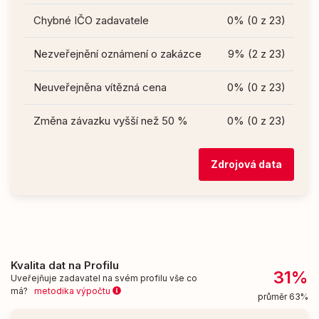
Chybné IČO zadavatele
0% (0 z 23)
Nezveřejnění oznámení o zakázce
9% (2 z 23)
Neuveřejněna vítězná cena
0% (0 z 23)
Změna závazku vyšší než 50 %
0% (0 z 23)
Zdrojová data
Kvalita dat na Profilu
31%
Uveřejňuje zadavatel na svém profilu vše co
má?
metodika výpočtu
průměr 63%