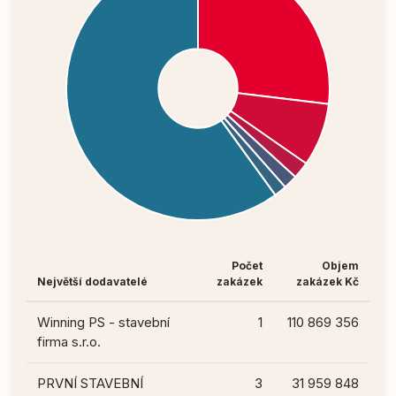
Počet
Objem
Největší dodavatelé
zakázek
zakázek Kč
Winning PS - stavební
1
110 869 356
firma s.r.o.
PRVNÍ STAVEBNÍ
3
31 959 848