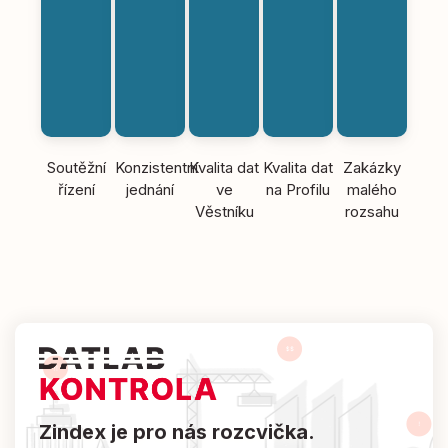
Soutěžní
Konzistentní
Kvalita dat
Kvalita dat
Zakázky
řízení
jednání
ve
na Profilu
malého
Věstníku
rozsahu
Zindex je pro nás rozcvička.