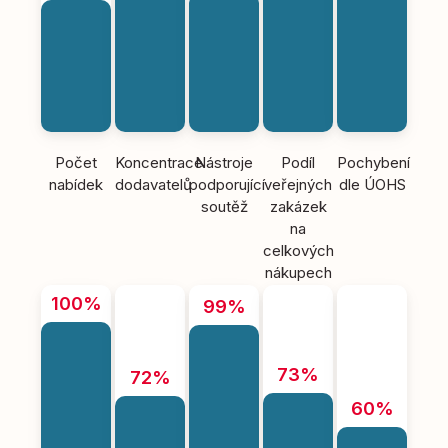
Počet
Koncentrace
Nástroje
Podíl
Pochybení
nabídek
dodavatelů
podporující
veřejných
dle ÚOHS
soutěž
zakázek
na
celkových
nákupech
100%
99%
73%
72%
60%