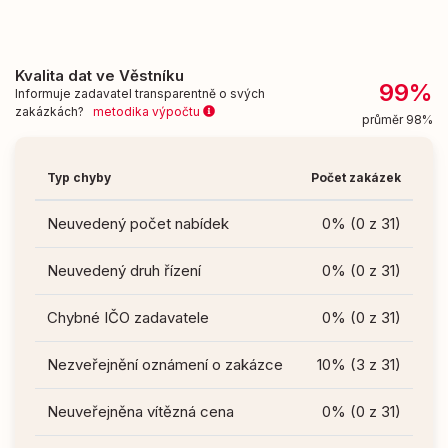
Kvalita dat ve Věstníku
99%
Informuje zadavatel transparentně o svých
zakázkách?
metodika výpočtu
průměr 98%
Typ chyby
Počet zakázek
Neuvedený počet nabídek
0% (0 z 31)
Neuvedený druh řízení
0% (0 z 31)
Chybné IČO zadavatele
0% (0 z 31)
Nezveřejnění oznámení o zakázce
10% (3 z 31)
Neuveřejněna vítězná cena
0% (0 z 31)