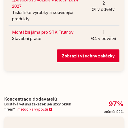
2
2027
Ø1 v odvětví
Tiskařské výrobky a související
produkty
Montážní jáma pro STK Trutnov
1
Stavební práce
Ø4 v odvětví
Zobrazit všechny zakázky
Koncentrace dodavatelů
97%
Dostává většinu zakázek jen úzký okruh
firem?
metodika výpočtu
průměr 92%