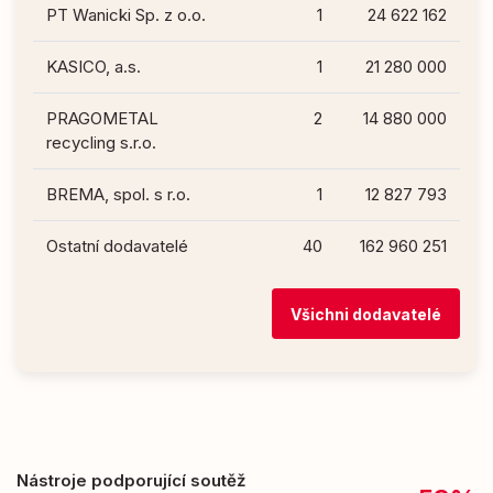
PT Wanicki Sp. z o.o.
1
24 622 162
KASICO, a.s.
1
21 280 000
PRAGOMETAL
2
14 880 000
recycling s.r.o.
BREMA, spol. s r.o.
1
12 827 793
Ostatní dodavatelé
40
162 960 251
Všichni dodavatelé
Nástroje podporující soutěž