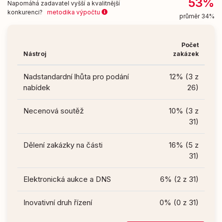
53%
Napomáhá zadavatel vyšší a kvalitnější
konkurenci?
metodika výpočtu
průměr 34%
Počet
Nástroj
zakázek
Nadstandardní lhůta pro podání
12% (3 z
nabídek
26)
Necenová soutěž
10% (3 z
31)
Dělení zakázky na části
16% (5 z
31)
Elektronická aukce a DNS
6% (2 z 31)
Inovativní druh řízení
0% (0 z 31)