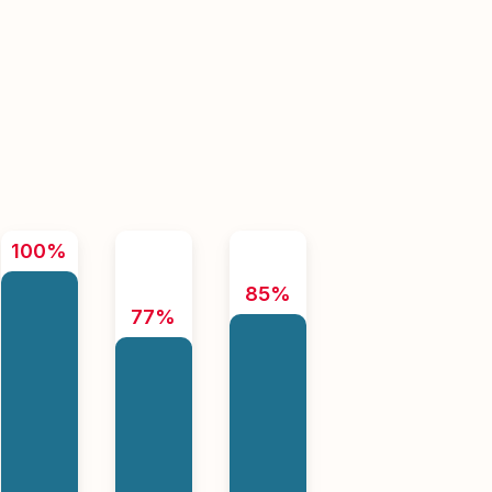
100%
85%
77%