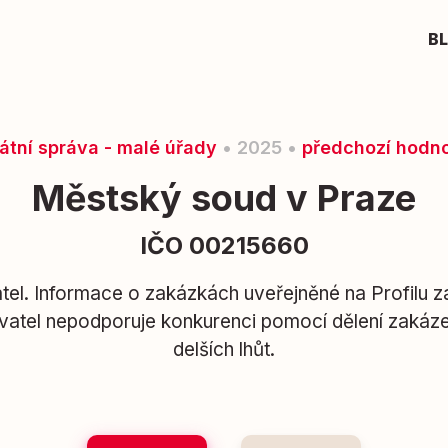
B
átní správa - malé úřady
• 2025 •
předchozí hodn
Městský soud v Praze
IČO 00215660
el. Informace o zakázkách uveřejněné na Profilu z
avatel nepodporuje konkurenci pomocí dělení zakáze
delších lhůt.