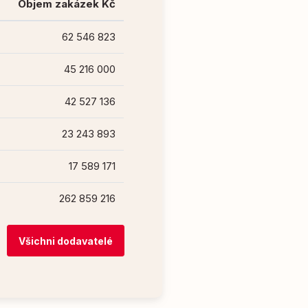
Objem zakázek Kč
62 546 823
45 216 000
42 527 136
23 243 893
17 589 171
262 859 216
Všichni dodavatelé