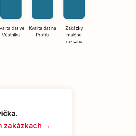
valita dat ve
Kvalita dat na
Zakázky
Věstníku
Profilu
malého
rozsahu
vička.
ých zakázkách →