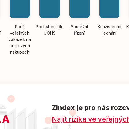
Podíl
Pochybení dle
Soutěžní
Konzistentní
K
í
veřejných
ÚOHS
řízení
jednání
zakázek na
celkových
nákupech
Zindex je pro nás rozc
Najít rizika ve veřejn