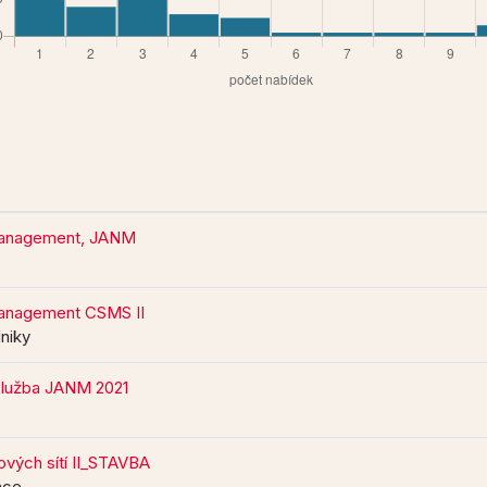
 management, JANM
management CSMS II
niky
služba JANM 2021
vých sítí II_STAVBA
áce