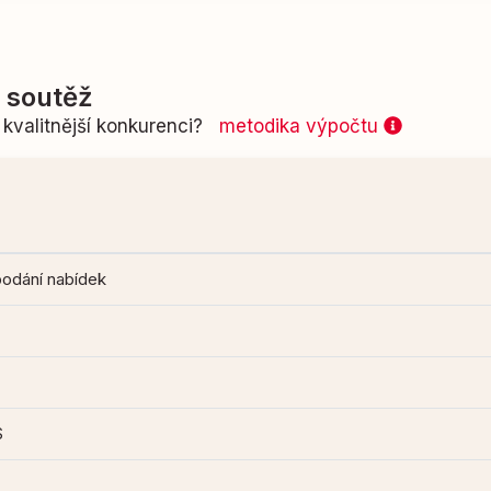
í soutěž
kvalitnější konkurenci?
metodika výpočtu
podání nabídek
S