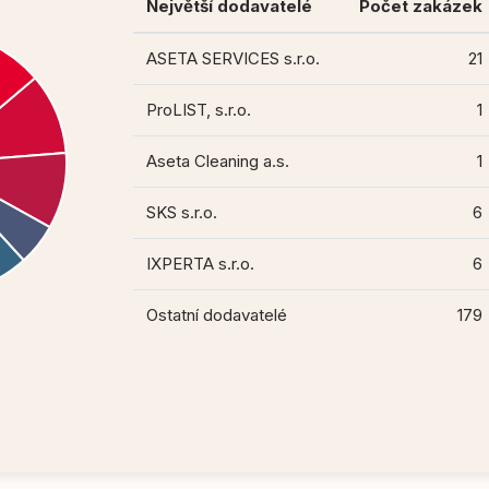
Největší dodavatelé
Počet zakázek
ASETA SERVICES s.r.o.
21
ProLIST, s.r.o.
1
Aseta Cleaning a.s.
1
SKS s.r.o.
6
IXPERTA s.r.o.
6
Ostatní dodavatelé
179