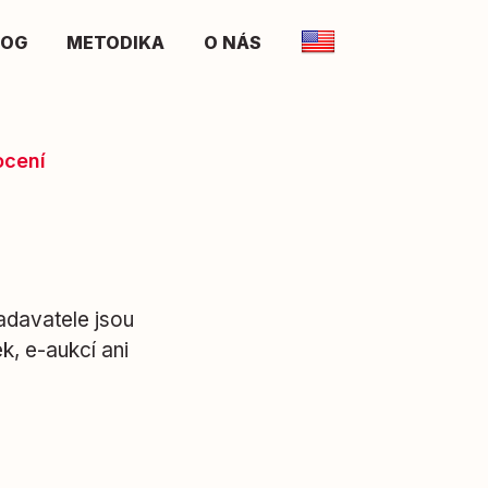
LOG
METODIKA
O NÁS
ocení
adavatele jsou
k, e-aukcí ani