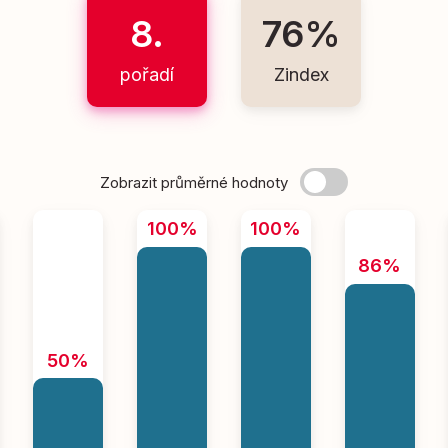
8.
76%
pořadí
Zindex
Zobrazit průměrné hodnoty
100%
100%
86%
50%