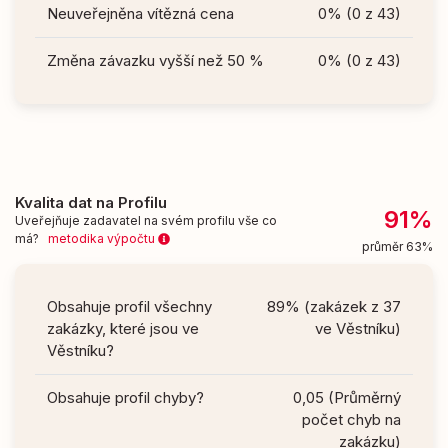
Neuveřejněna vítězná cena
0% (0 z 43)
Změna závazku vyšší než 50 %
0% (0 z 43)
Kvalita dat na Profilu
91%
Uveřejňuje zadavatel na svém profilu vše co
má?
metodika výpočtu
průměr 63%
Obsahuje profil všechny
89% (zakázek z 37
zakázky, které jsou ve
ve Věstníku)
Věstníku?
Obsahuje profil chyby?
0,05 (Průměrný
počet chyb na
zakázku)