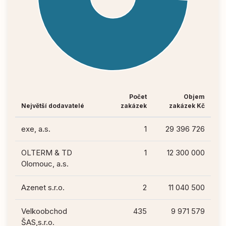
Počet
Objem
Největší dodavatelé
zakázek
zakázek Kč
exe, a.s.
1
29 396 726
OLTERM & TD
1
12 300 000
Olomouc, a.s.
Azenet s.r.o.
2
11 040 500
Velkoobchod
435
9 971 579
ŠAS,s.r.o.