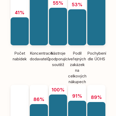
55%
53%
41%
Počet
Koncentrace
Nástroje
Podíl
Pochybení
nabídek
dodavatelů
podporující
veřejných
dle ÚOHS
soutěž
zakázek
na
celkových
nákupech
100%
91%
89%
86%