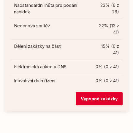
Nadstandardní lhůta pro podání
23% (6 z
nabídek
26)
Necenová soutěž
32% (13 z
41)
Dělení zakázky na části
15% (6 z
41)
Elektronická aukce a DNS
0% (0 z 41)
Inovativní druh řízení
0% (0 z 41)
Vypsané zakázky