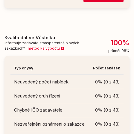
Kvalita dat ve Věstníku
100%
Informuje zadavatel transparentně o svých
zakázkách?
metodika výpočtu
průměr 98%
Typ chyby
Počet zakázek
Neuvedený počet nabídek
0% (0 z 43)
Neuvedený druh řízení
0% (0 z 43)
Chybné IČO zadavatele
0% (0 z 43)
Nezveřejnění oznámení o zakázce
0% (0 z 43)