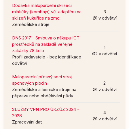
Dodávka maloparcelní sklízecí
mlátičky (kombajn) vč. adaptéru na
3
sklizeň kukuřice na zrno
Ø1 v odvětví
Zemědělské stroje
DNS 2017 - Smlouva o nákupu ICT
prostředků na základě veřejné
1
zakázky 78.kolo
Ø2 v odvětví
Profil zadavatele - bez identifikace
odvětví
Maloparcelní přesný secí stroj
sponových plodin
2
Zemědělské a lesnické stroje na
Ø1 v odvětví
přípravu nebo obdělávání půdy
SLUŽBY VPN PRO ÚKZÚZ 2024 -
4
2028
Ø1 v odvětví
Zpracování dat