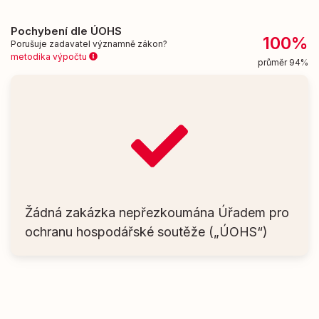
Pochybení dle ÚOHS
100%
Porušuje zadavatel významně zákon?
metodika výpočtu
průměr 94%
Žádná zakázka nepřezkoumána Úřadem pro
ochranu hospodářské soutěže („ÚOHS“)