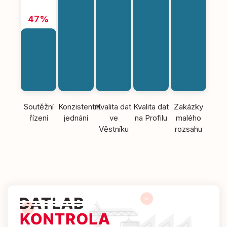
47%
Soutěžní
Konzistentní
Kvalita dat
Kvalita dat
Zakázky
řízení
jednání
ve
na Profilu
malého
Věstníku
rozsahu