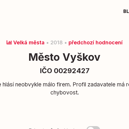
B
Velká města
• 2018 •
předchozí hodnocení
Město Vyškov
IČO 00292427
hlásí neobvykle málo firem. Profil zadavatele má r
chybovost.