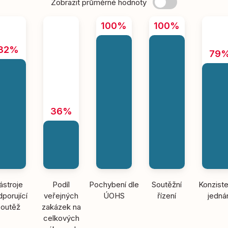
Zobrazit průměrné hodnoty
100%
100%
82%
79
36%
ástroje
Podíl
Pochybení dle
Soutěžní
Konziste
porující
veřejných
ÚOHS
řízení
jedná
soutěž
zakázek na
celkových