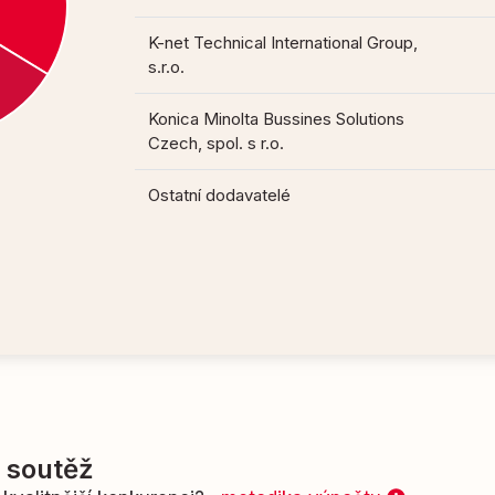
K-net Technical International Group,
s.r.o.
Konica Minolta Bussines Solutions
Czech, spol. s r.o.
Ostatní dodavatelé
í soutěž