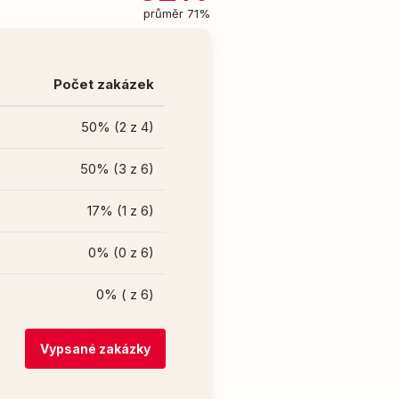
průměr 71%
Počet zakázek
50% (2 z 4)
50% (3 z 6)
17% (1 z 6)
0% (0 z 6)
0% ( z 6)
Vypsané zakázky