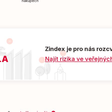
nákupech
Zindex je pro nás rozc
Najít rizika ve veřejn