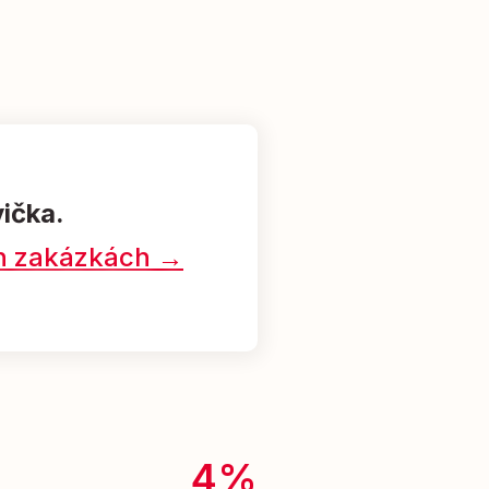
vička.
ých zakázkách →
4%