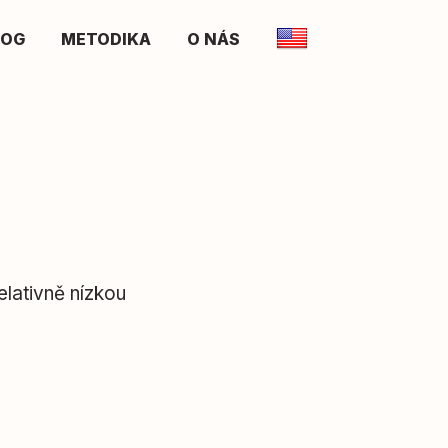
LOG
METODIKA
O NÁS
elativně nízkou