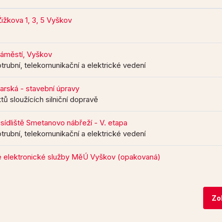
žkova 1, 3, 5 Vyškov
áměstí, Vyškov
trubní, telekomunikační a elektrické vedení
varská - stavební úpravy
tů sloužících silniční dopravě
sídliště Smetanovo nábřeží - V. etapa
trubní, telekomunikační a elektrické vedení
é elektronické služby MěÚ Vyškov (opakovaná)
Zo