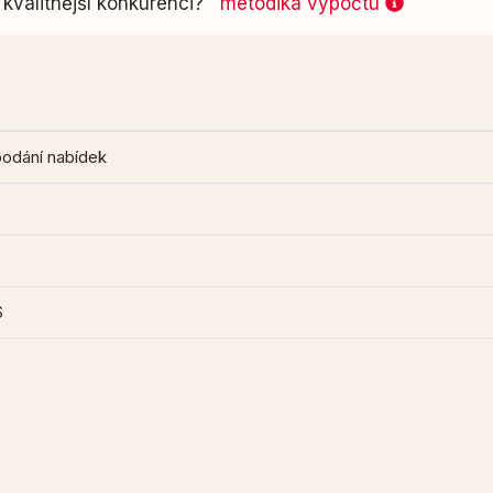
kvalitnější konkurenci?
metodika výpočtu
podání nabídek
S