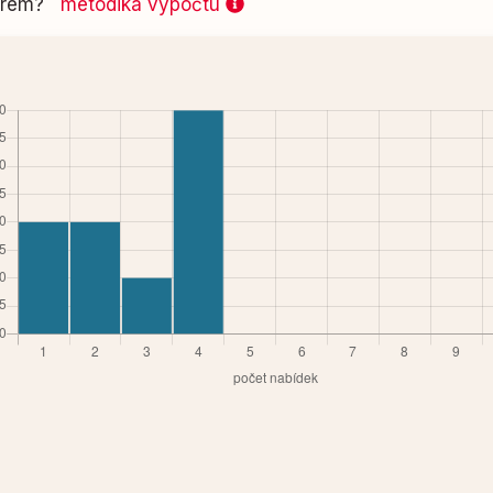
 firem?
metodika výpočtu