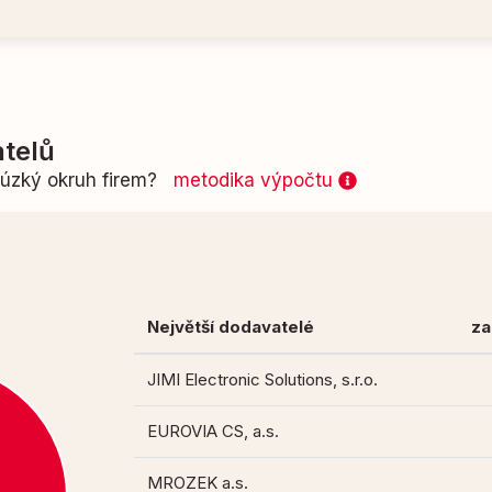
telů
n úzký okruh firem?
metodika výpočtu
Největší dodavatelé
za
JIMI Electronic Solutions, s.r.o.
EUROVIA CS, a.s.
MROZEK a.s.