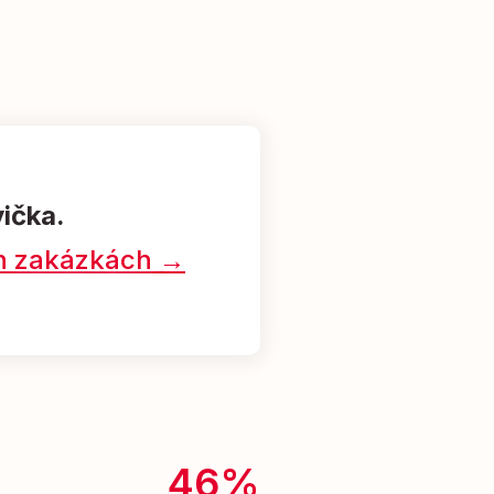
vička.
ých zakázkách →
46%