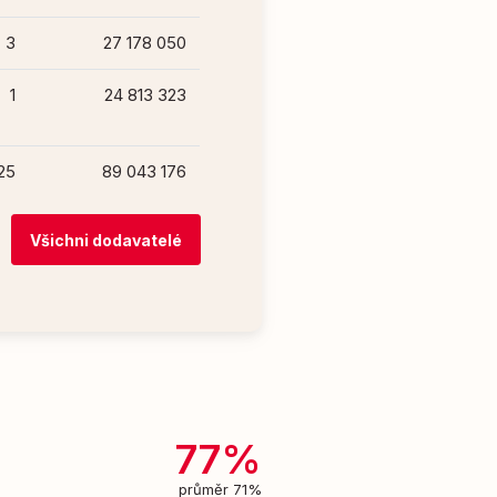
3
27 178 050
1
24 813 323
25
89 043 176
Všichni dodavatelé
77%
průměr 71%