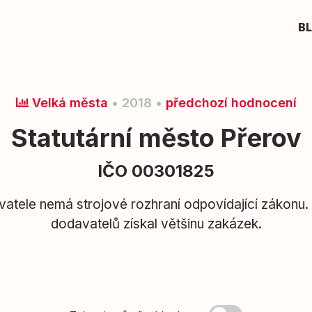
B
Velká města
• 2018 •
předchozí hodnocení
Statutární město Přerov
IČO 00301825
avatele nemá strojové rozhraní odpovídající zákonu.
dodavatelů získal většinu zakázek.