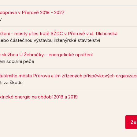
doprava v Přerově 2018 - 2027
y
ížení - mosty přes tratě SŽDC v Přerově v ul. Dluhonská
nebo částečnou výstavbu inženýrské stavitelství
službou U Žebračky – energetické opatření
ení sociální péče
tatutárního města Přerova a jím zřízených příspěvkových organizac
ti za škodu
ktrické energie na období 2018 a 2019
Zo