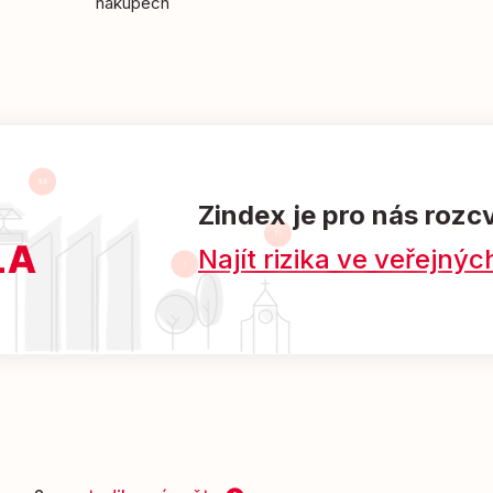
nákupech
Zindex je pro nás rozc
Najít rizika ve veřejn