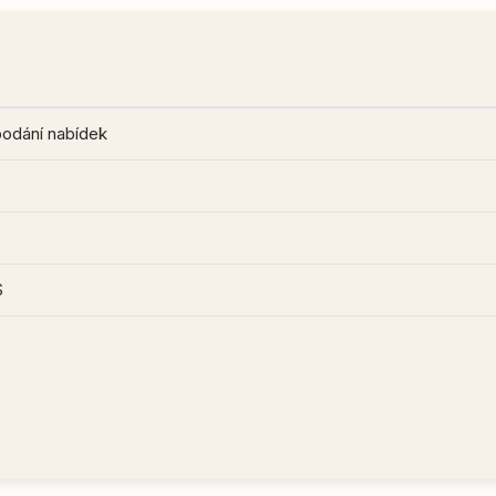
podání nabídek
S