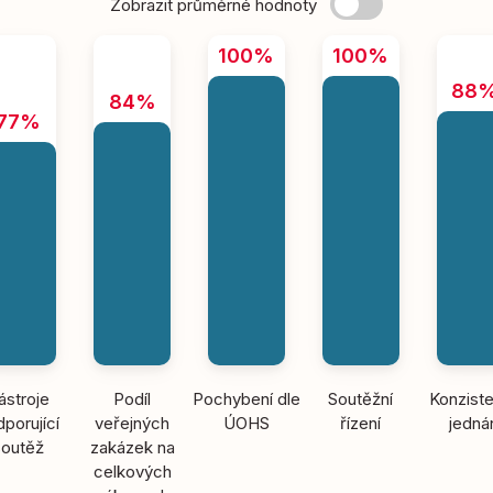
Zobrazit průměrné hodnoty
100%
100%
88
84%
77%
ástroje
Podíl
Pochybení dle
Soutěžní
Konziste
porující
veřejných
ÚOHS
řízení
jedná
soutěž
zakázek na
celkových