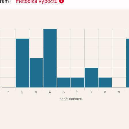
 firem?
metodika výpočtu