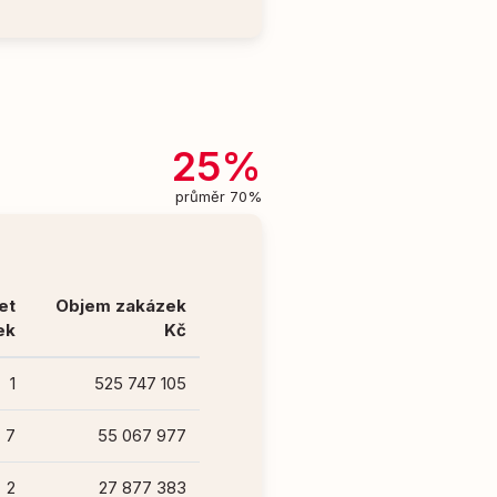
25%
průměr 70%
et
Objem zakázek
ek
Kč
1
525 747 105
7
55 067 977
2
27 877 383