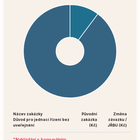
Název zakázky
Původní
Změna
Důvod pro jednací řízení bez
zakázka
závazku /
uveřejnéní
(Kč)
JŘBU (Kč)
"Nakládání s komunálním