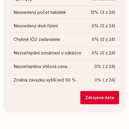
Neuvedený počet nabídek
12% (3 z 24)
Neuvedený druh řízení
0% (0 z 24)
Chybné IČO zadavatele
0% (0 z 24)
Nezveřejnění oznámení o zakázce
0% (0 z 24)
Neuveřejněna vítězná cena
0% ( z 24)
Změna závazku vyšší než 50 %
0% ( z 24)
Zdrojová data