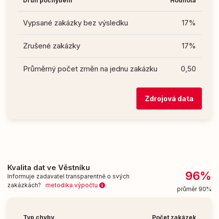
Druh pochybení
Hodnota
Vypsané zakázky bez výsledku
17%
Zrušené zakázky
17%
Průměrný počet změn na jednu zakázku
0,50
Zdrojová data
Kvalita dat ve Věstníku
96%
Informuje zadavatel transparentně o svých
zakázkách?
metodika výpočtu
průměr 90%
Typ chyby
Počet zakázek