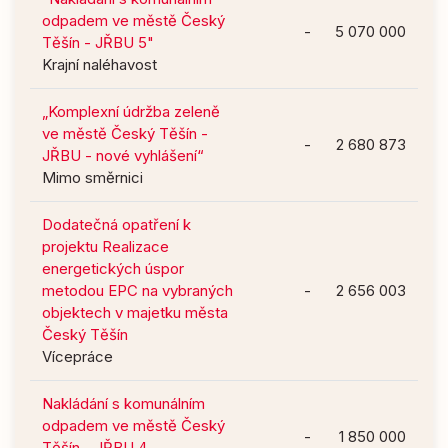
odpadem ve městě Český
-
5 070 000
Těšín - JŘBU 5"
Krajní naléhavost
„Komplexní údržba zeleně
ve městě Český Těšín -
-
2 680 873
JŘBU - nové vyhlášení“
Mimo směrnici
Dodatečná opatření k
projektu Realizace
energetických úspor
metodou EPC na vybraných
-
2 656 003
objektech v majetku města
Český Těšín
Vícepráce
Nakládání s komunálním
odpadem ve městě Český
-
1 850 000
Těšín - JŘBU 4