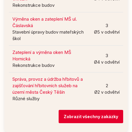
Rekonstrukce budov
Výměna oken a zateplení MŠ ul.
Čáslavská
3
Stavební úpravy budov mateřských
Ø5 v odvětví
škol
Zateplení a výměna oken MŠ
3
Hornická
Ø4 v odvětví
Rekonstrukce budov
Správa, provoz a údržba hřbitovů a
zajišťování hřbitovních služeb na
2
území města Český Těšín
Ø2 v odvětví
Různé služby
Zobrazit všechny zakázky