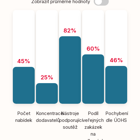
Zobrazit průměrné hodnoty
82%
60%
46%
45%
25%
Počet
Koncentrace
Nástroje
Podíl
Pochybení
nabídek
dodavatelů
podporující
veřejných
dle ÚOHS
soutěž
zakázek
na