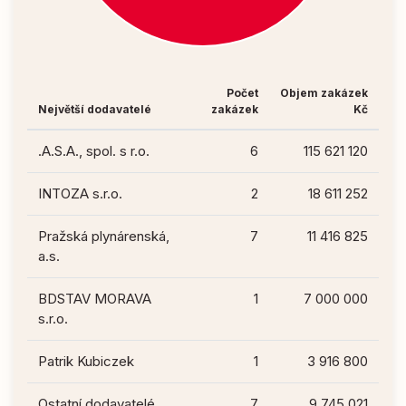
Počet
Objem zakázek
Největší dodavatelé
zakázek
Kč
.A.S.A., spol. s r.o.
6
115 621 120
INTOZA s.r.o.
2
18 611 252
Pražská plynárenská,
7
11 416 825
a.s.
BDSTAV MORAVA
1
7 000 000
s.r.o.
Patrik Kubiczek
1
3 916 800
Ostatní dodavatelé
7
9 745 021