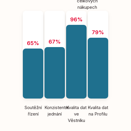
celkových
nákupech
96%
79%
67%
65%
Soutěžní
Konzistentní
Kvalita dat
Kvalita dat
řízení
jednání
ve
na Profilu
Věstníku