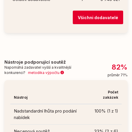
Všichni dodavatelé
Nástroje podporující soutěž
82%
Napomáhá zadavatel vyšší a kvalitnější
konkurenci?
metodika výpočtu
průměr 71%
Počet
Nástroj
zakázek
Nadstandardní lhůta pro podání
100% (1 z 1)
nabídek
Necenová soutěž
33% (2 z 6)