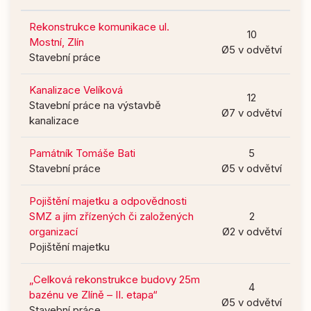
Rekonstrukce komunikace ul.
10
Mostní, Zlín
Ø5 v odvětví
Stavební práce
Kanalizace Velíková
12
Stavební práce na výstavbě
Ø7 v odvětví
kanalizace
Památník Tomáše Bati
5
Stavební práce
Ø5 v odvětví
Pojištění majetku a odpovědnosti
SMZ a jím zřízených či založených
2
organizací
Ø2 v odvětví
Pojištění majetku
„Celková rekonstrukce budovy 25m
4
bazénu ve Zlíně – II. etapa“
Ø5 v odvětví
Stavební práce