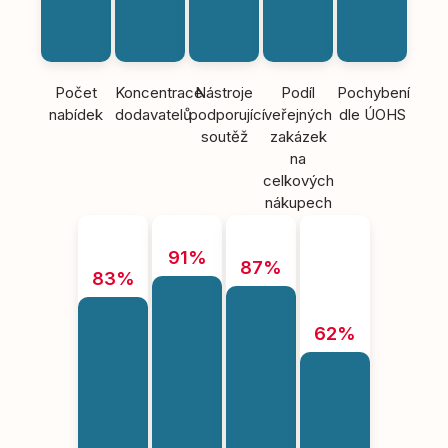
Počet
Koncentrace
Nástroje
Podíl
Pochybení
nabídek
dodavatelů
podporující
veřejných
dle ÚOHS
soutěž
zakázek
na
celkových
nákupech
91%
87%
83%
62%