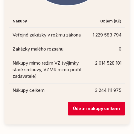
Nákupy
Objem (Kč)
Veřejné zakázky v režimu zákona
1 229 583 794
Zakázky malého rozsahu
0
Nákupy mimo režim VZ (výjimky,
2 014 528 181
staré smlouvy, VZMR mimo profil
zadavatele)
Nákupy celkem
3 244 111 975
Účetní nákupy celkem