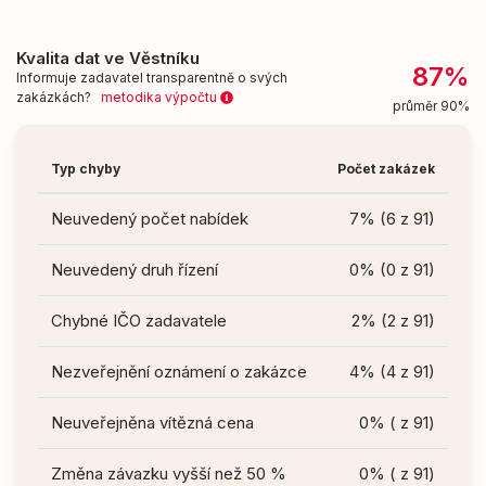
Kvalita dat ve Věstníku
87%
Informuje zadavatel transparentně o svých
zakázkách?
metodika výpočtu
průměr 90%
Typ chyby
Počet zakázek
Neuvedený počet nabídek
7% (6 z 91)
Neuvedený druh řízení
0% (0 z 91)
Chybné IČO zadavatele
2% (2 z 91)
Nezveřejnění oznámení o zakázce
4% (4 z 91)
Neuveřejněna vítězná cena
0% ( z 91)
Změna závazku vyšší než 50 %
0% ( z 91)