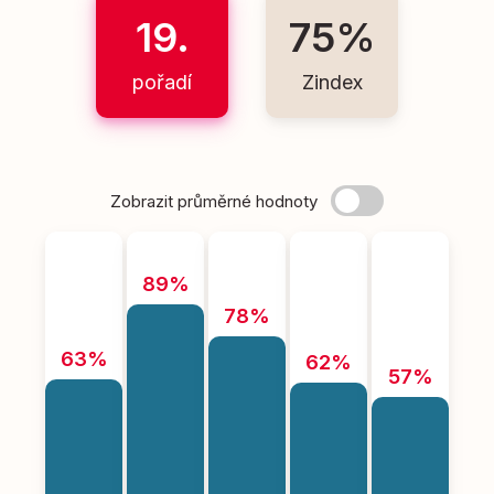
19.
75%
pořadí
Zindex
Zobrazit průměrné hodnoty
89%
78%
63%
62%
57%