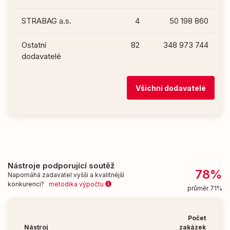
STRABAG a.s.
4
50 198 860
Ostatní
82
348 973 744
dodavatelé
Všichni dodavatelé
Nástroje podporující soutěž
78%
Napomáhá zadavatel vyšší a kvalitnější
konkurenci?
metodika výpočtu
průměr 71%
Počet
Nástroj
zakázek