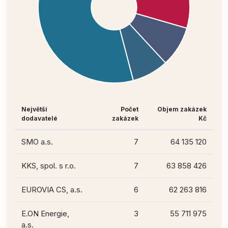
Největší
Počet
Objem zakázek
dodavatelé
zakázek
Kč
SMO a.s.
7
64 135 120
KKS, spol. s r.o.
7
63 858 426
EUROVIA CS, a.s.
6
62 263 816
E.ON Energie,
3
55 711 975
a.s.