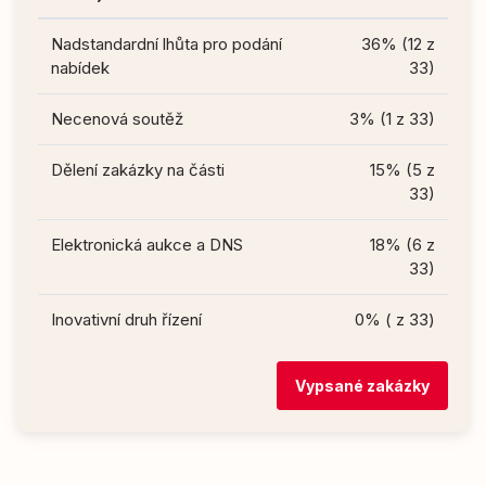
Nadstandardní lhůta pro podání
36% (12 z
nabídek
33)
Necenová soutěž
3% (1 z 33)
Dělení zakázky na části
15% (5 z
33)
Elektronická aukce a DNS
18% (6 z
33)
Inovativní druh řízení
0% ( z 33)
Vypsané zakázky