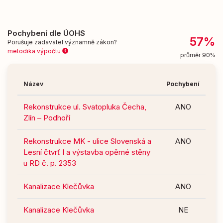
Pochybení dle ÚOHS
57%
Porušuje zadavatel významně zákon?
metodika výpočtu
průměr 90%
Název
Pochybení
Rekonstrukce ul. Svatopluka Čecha,
ANO
Zlín – Podhoří
Rekonstrukce MK - ulice Slovenská a
ANO
Lesní čtvrť I a výstavba opěrné stěny
u RD č. p. 2353
Kanalizace Klečůvka
ANO
Kanalizace Klečůvka
NE