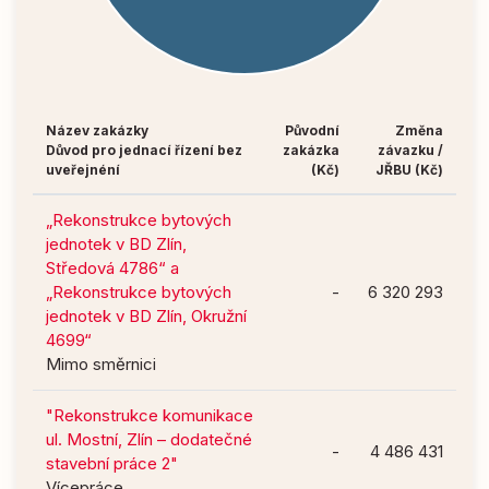
Název zakázky
Původní
Změna
Důvod pro jednací řízení bez
zakázka
závazku /
uveřejnéní
(Kč)
JŘBU (Kč)
„Rekonstrukce bytových
jednotek v BD Zlín,
Středová 4786“ a
„Rekonstrukce bytových
-
6 320 293
jednotek v BD Zlín, Okružní
4699“
Mimo směrnici
"Rekonstrukce komunikace
ul. Mostní, Zlín – dodatečné
-
4 486 431
stavební práce 2"
Vícepráce