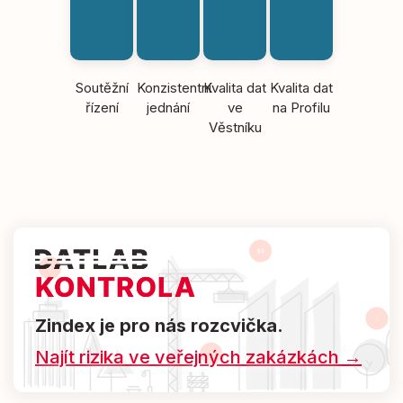
Soutěžní
Konzistentní
Kvalita dat
Kvalita dat
řízení
jednání
ve
na Profilu
Věstníku
Zindex je pro nás rozcvička.
Najít rizika ve veřejných zakázkách →