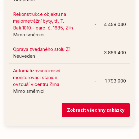
Rekonstrukce objektu na
malometrážní byty, tř. T.
-
4 458 040
Bati 1010 - parc. č. 1685, Zlín
Mimo směrnici
Oprava zvedaného stolu Z1
-
3 869 400
Neuveden
Automatizovaná imisní
monitorovací stanice
-
1 793 000
ovzduší v centru Zlína
Mimo směrnici
Zobrazit všechny zakázky