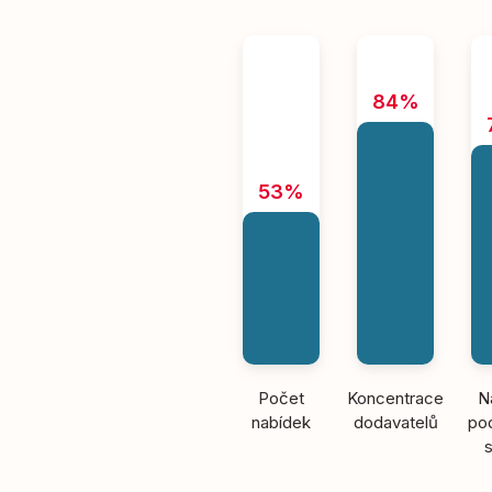
84%
53%
Počet
Koncentrace
N
nabídek
dodavatelů
pod