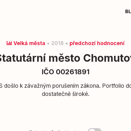
B
Velká města
• 2018 •
předchozí hodnocení
Statutární město Chomuto
IČO 00261891
 došlo k závažným porušením zákona. Portfolio do
dostatečně široké.