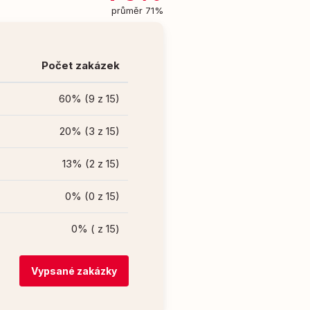
průměr 71%
Počet zakázek
60% (9 z 15)
20% (3 z 15)
13% (2 z 15)
0% (0 z 15)
0% ( z 15)
Vypsané zakázky