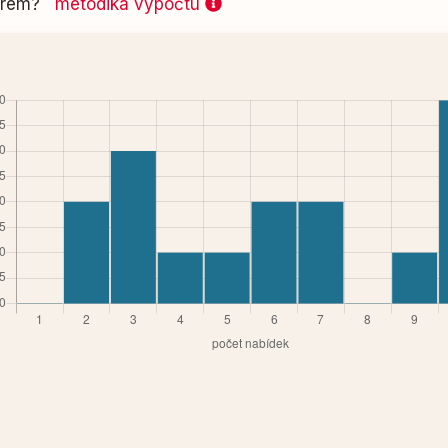
 firem?
metodika výpočtu