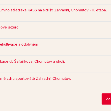
turního střediska KASS na sídlišti Zahradní, Chomutov - II. etapa.
cové jezero
ekultivace a odplynění
ace ul. Šafaříkova, Chomutov a okolí.
ěrné zdi u sportoviště Zahradní, Chomutov.
Zo