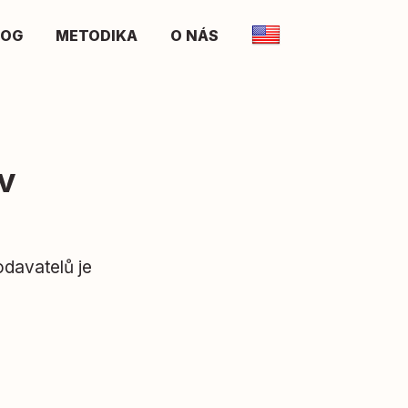
LOG
METODIKA
O NÁS
v
davatelů je