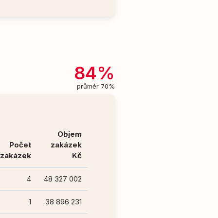
84%
průměr 70%
Objem
Počet
zakázek
zakázek
Kč
4
48 327 002
1
38 896 231