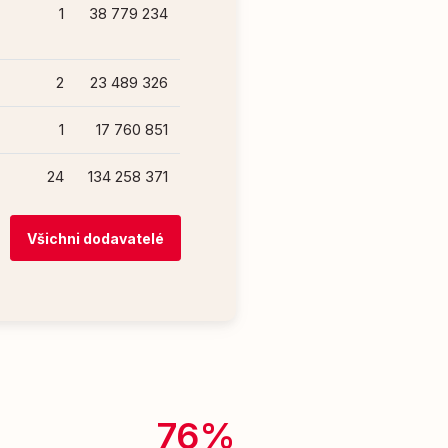
1
38 779 234
2
23 489 326
1
17 760 851
24
134 258 371
Všichni dodavatelé
76%