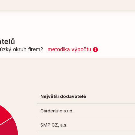
telů
n úzký okruh firem?
metodika výpočtu
Největší dodavatelé
Gardenline s.r.o.
SMP CZ, a.s.