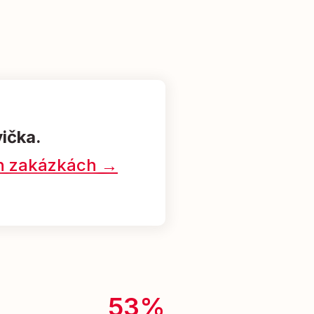
vička.
ých zakázkách →
53%