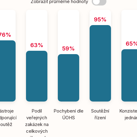
Zobrazit průměrné hodnoty
95%
76%
65
63%
59%
ástroje
Podíl
Pochybení dle
Soutěžní
Konziste
porující
veřejných
ÚOHS
řízení
jedná
soutěž
zakázek na
celkových