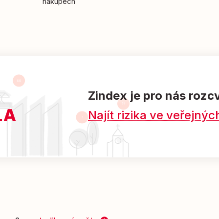
nákupech
Zindex je pro nás rozc
Najít rizika ve veřejn