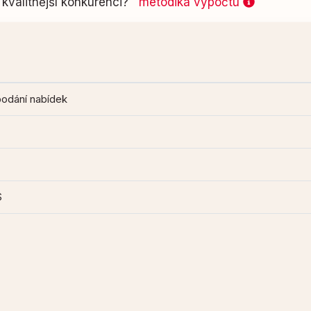
kvalitnější konkurenci?
metodika výpočtu
podání nabídek
S