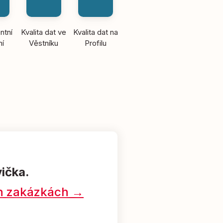
ntní
Kvalita dat ve
Kvalita dat na
ní
Věstníku
Profilu
vička.
ých zakázkách →