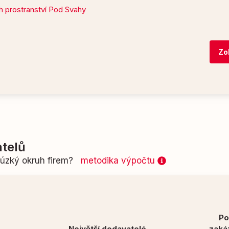
h prostranství Pod Svahy
Zo
telů
n úzký okruh firem?
metodika výpočtu
Po
Největší dodavatelé
zaká