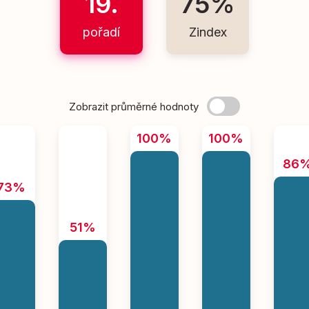
19.
75%
pořadí
Zindex
Zobrazit průměrné hodnoty
100%
100%
86
73%
51%