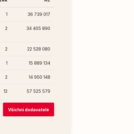
1
36 739 017
2
34 405 890
2
22 528 080
1
15 889 134
2
14 950 148
12
57 525 579
Všichni dodavatelé