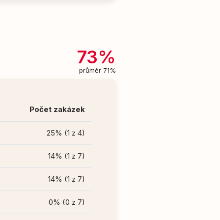
73%
průměr 71%
Počet zakázek
25% (1 z 4)
14% (1 z 7)
14% (1 z 7)
0% (0 z 7)