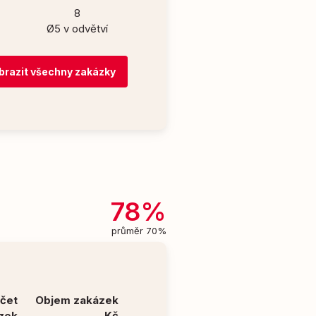
8
Ø5 v odvětví
brazit všechny zakázky
78%
průměr 70%
čet
Objem zakázek
zek
Kč