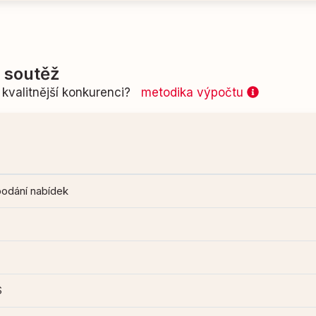
í soutěž
kvalitnější konkurenci?
metodika výpočtu
podání nabídek
S