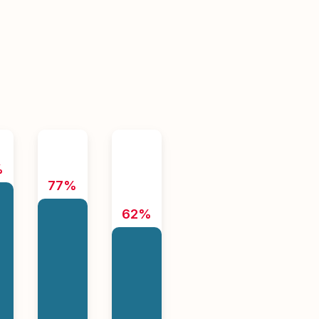
%
77%
62%