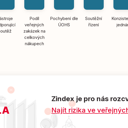
ástroje
Podíl
Pochybení dle
Soutěžní
Konziste
porující
veřejných
ÚOHS
řízení
jedná
soutěž
zakázek na
celkových
nákupech
Zindex je pro nás rozc
Najít rizika ve veřejn