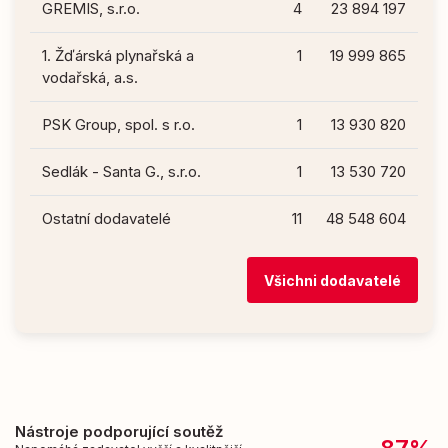
GREMIS, s.r.o.
4
23 894 197
1. Žďárská plynařská a
1
19 999 865
vodařská, a.s.
PSK Group, spol. s r.o.
1
13 930 820
Sedlák - Santa G., s.r.o.
1
13 530 720
Ostatní dodavatelé
11
48 548 604
Všichni dodavatelé
Nástroje podporující soutěž