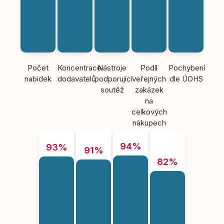
Počet
Koncentrace
Nástroje
Podíl
Pochybení
nabídek
dodavatelů
podporující
veřejných
dle ÚOHS
soutěž
zakázek
na
celkových
nákupech
94%
93%
91%
82%