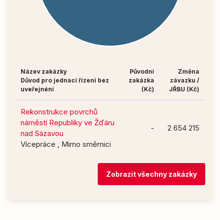
Název zakázky
Původní
Změna
Důvod pro jednací řízení bez
zakázka
závazku /
uveřejnéní
(Kč)
JŘBU (Kč)
Rekonstrukce povrchů
náměstí Republiky ve Žďáru
-
2 654 215
nad Sázavou
Vícepráce , Mimo směrnici
Zobrazit všechny zakázky