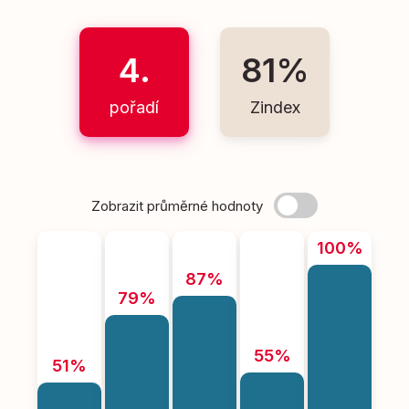
4.
81%
pořadí
Zindex
Zobrazit průměrné hodnoty
100%
87%
79%
55%
51%