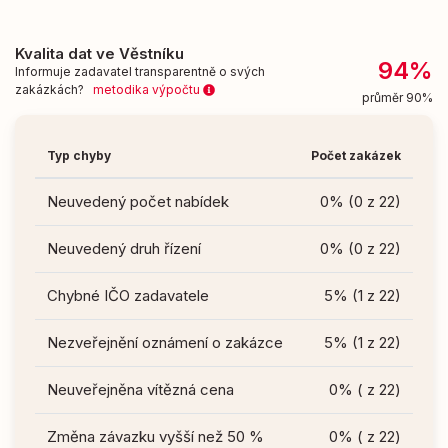
Kvalita dat ve Věstníku
94%
Informuje zadavatel transparentně o svých
zakázkách?
metodika výpočtu
průměr 90%
Typ chyby
Počet zakázek
Neuvedený počet nabídek
0% (0 z 22)
Neuvedený druh řízení
0% (0 z 22)
Chybné IČO zadavatele
5% (1 z 22)
Nezveřejnění oznámení o zakázce
5% (1 z 22)
Neuveřejněna vítězná cena
0% ( z 22)
Změna závazku vyšší než 50 %
0% ( z 22)