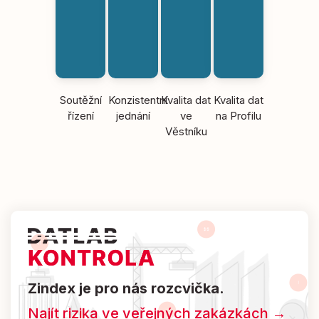
Soutěžní
Konzistentní
Kvalita dat
Kvalita dat
řízení
jednání
ve
na Profilu
Věstníku
Zindex je pro nás rozcvička.
Najít rizika ve veřejných zakázkách →