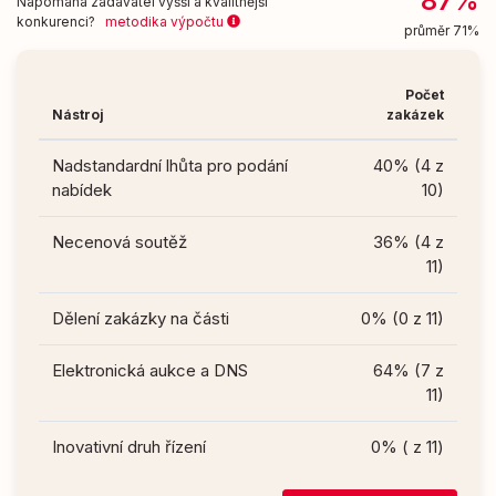
87%
Napomáhá zadavatel vyšší a kvalitnější
konkurenci?
metodika výpočtu
průměr 71%
Počet
Nástroj
zakázek
Nadstandardní lhůta pro podání
40% (4 z
nabídek
10)
Necenová soutěž
36% (4 z
11)
Dělení zakázky na části
0% (0 z 11)
Elektronická aukce a DNS
64% (7 z
11)
Inovativní druh řízení
0% ( z 11)