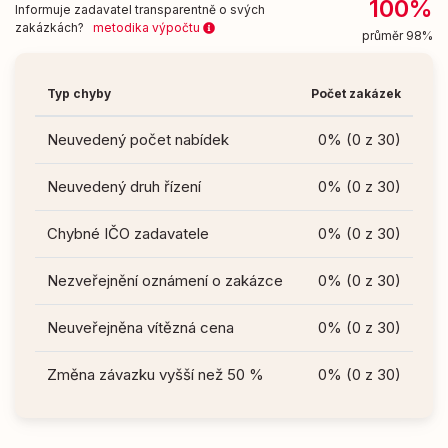
100%
Informuje zadavatel transparentně o svých
zakázkách?
metodika výpočtu
průměr 98%
Typ chyby
Počet zakázek
Neuvedený počet nabídek
0% (0 z 30)
Neuvedený druh řízení
0% (0 z 30)
Chybné IČO zadavatele
0% (0 z 30)
Nezveřejnění oznámení o zakázce
0% (0 z 30)
Neuveřejněna vítězná cena
0% (0 z 30)
Změna závazku vyšší než 50 %
0% (0 z 30)