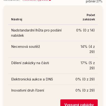
průměr 27%
Počet
Nástroj
zakázek
Nadstandardní lhůta pro podání
0% (0 z 14)
nabídek
Necenová soutěž
14% (4 z
29)
Dělení zakázky na části
17% (5 z
29)
Elektronická aukce a DNS
0% (0 z 29)
Inovativní druh řízení
0% (0 z 29)
Vypsané zakázky