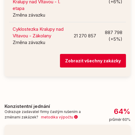
Kralupy nad Vltavou - I.
(+6%)
etapa
Změna závazku
Cyklostezka Kralupy nad
887 798
Vltavou - Zákolany
21 270 857
(+5%)
Změna závazku
Zobrazit všechny zakázky
Konzistentní jednání
64%
Odrazuje zadavatel firmy častým rušením a
změnami zakázek?
metodika výpočtu
průměr 60%