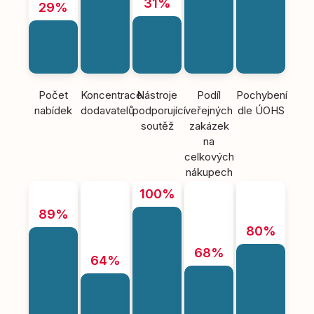
31%
29%
Počet
Koncentrace
Nástroje
Podíl
Pochybení
nabídek
dodavatelů
podporující
veřejných
dle ÚOHS
soutěž
zakázek
na
celkových
nákupech
100%
89%
80%
68%
64%