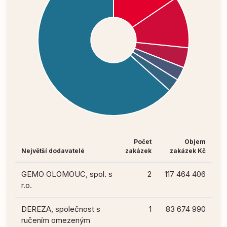
Počet
Objem
Největší dodavatelé
zakázek
zakázek Kč
GEMO OLOMOUC, spol. s
2
117 464 406
r.o.
DEREZA, společnost s
1
83 674 990
ručením omezeným