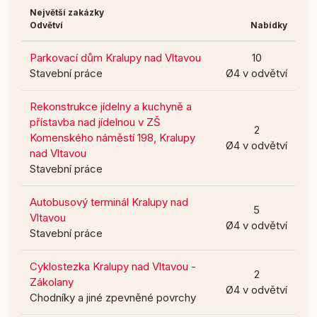
Největší zakázky
Odvětví
Nabídky
Parkovací dům Kralupy nad Vltavou
10
Stavební práce
Ø4 v odvětví
Rekonstrukce jídelny a kuchyně a
přístavba nad jídelnou v ZŠ
2
Komenského náměstí 198, Kralupy
Ø4 v odvětví
nad Vltavou
Stavební práce
Autobusový terminál Kralupy nad
5
Vltavou
Ø4 v odvětví
Stavební práce
Cyklostezka Kralupy nad Vltavou -
2
Zákolany
Ø4 v odvětví
Chodníky a jiné zpevněné povrchy