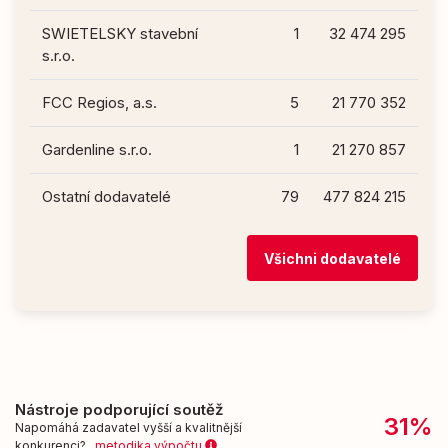
SWIETELSKY stavební
1
32 474 295
s.r.o.
FCC Regios, a.s.
5
21 770 352
Gardenline s.r.o.
1
21 270 857
Ostatní dodavatelé
79
477 824 215
Všichni dodavatelé
Nástroje podporující soutěž
31%
Napomáhá zadavatel vyšší a kvalitnější
konkurenci?
metodika výpočtu