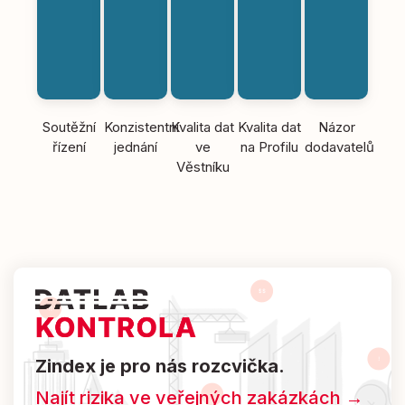
Soutěžní
Konzistentní
Kvalita dat
Kvalita dat
Názor
řízení
jednání
ve
na Profilu
dodavatelů
Věstníku
Zindex je pro nás rozcvička.
Najít rizika ve veřejných zakázkách →