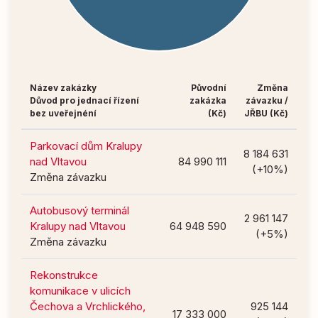
Název zakázky
Původní
Změna
Důvod pro jednací řízení
zakázka
závazku /
bez uveřejnéní
(Kč)
JŘBU (Kč)
Parkovací dům Kralupy
8 184 631
nad Vltavou
84 990 111
(+10%)
Změna závazku
Autobusový terminál
2 961 147
Kralupy nad Vltavou
64 948 590
(+5%)
Změna závazku
Rekonstrukce
komunikace v ulicích
Čechova a Vrchlického,
925 144
17 333 000