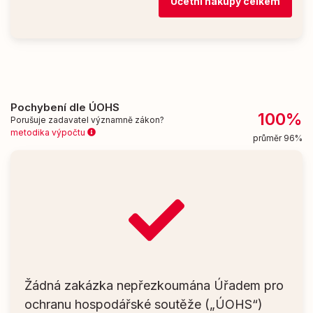
Účetní nákupy celkem
Pochybení dle ÚOHS
100%
Porušuje zadavatel významně zákon?
metodika výpočtu
průměr 96%
Žádná zakázka nepřezkoumána Úřadem pro
ochranu hospodářské soutěže („ÚOHS“)