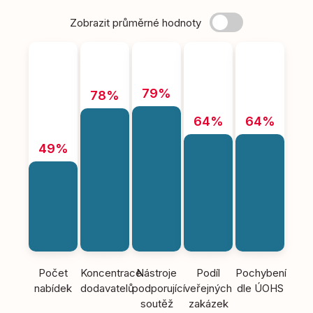
Zobrazit průměrné hodnoty
79%
78%
64%
64%
49%
Počet
Koncentrace
Nástroje
Podíl
Pochybení
nabídek
dodavatelů
podporující
veřejných
dle ÚOHS
soutěž
zakázek