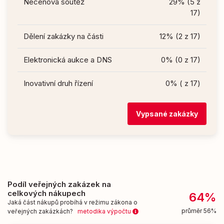
Necenová soutěž
29% (5 z
17)
Dělení zakázky na části
12% (2 z 17)
Elektronická aukce a DNS
0% (0 z 17)
Inovativní druh řízení
0% ( z 17)
Vypsané zakázky
Podíl veřejných zakázek na
celkových nákupech
64%
Jaká část nákupů probíhá v režimu zákona o
průměr 56%
veřejných zakázkách?
metodika výpočtu