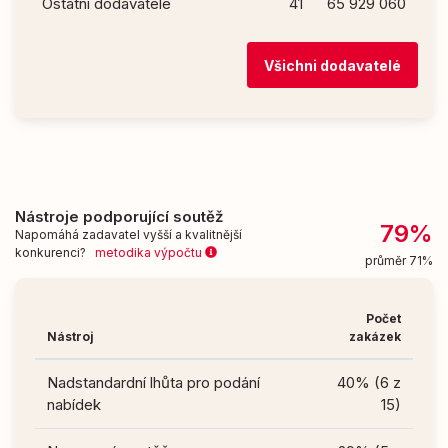
Ostatní dodavatelé
41
65 929 060
Všichni dodavatelé
Nástroje podporující soutěž
79%
Napomáhá zadavatel vyšší a kvalitnější
konkurenci?
metodika výpočtu
průměr 71%
Počet
Nástroj
zakázek
Nadstandardní lhůta pro podání
40% (6 z
nabídek
15)