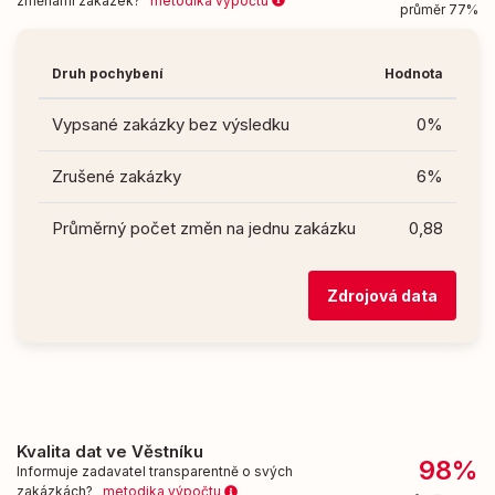
změnami zakázek?
metodika výpočtu
průměr 77%
Druh pochybení
Hodnota
Vypsané zakázky bez výsledku
0%
Zrušené zakázky
6%
Průměrný počet změn na jednu zakázku
0,88
Zdrojová data
Kvalita dat ve Věstníku
98%
Informuje zadavatel transparentně o svých
zakázkách?
metodika výpočtu