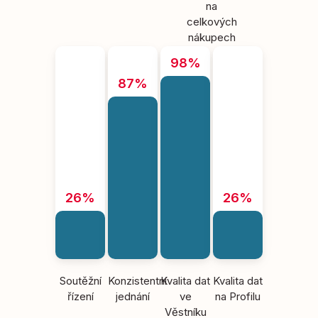
na
celkových
nákupech
98%
87%
26%
26%
Soutěžní
Konzistentní
Kvalita dat
Kvalita dat
řízení
jednání
ve
na Profilu
Věstníku