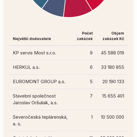
Počet
Objem
Největší dodavatelé
zakázek
zakázek Kč
KP servis Most s.r.o.
9
45 588 019
HERKUL a.s.
6
33 180 855
EUROMONT GROUP a.s.
5
20 190 133
Stavební společnost
7
15 655 401
Jaroslav Oršuliak, a.s.
Severočeská teplárenská,
1
10 500 000
a. s.