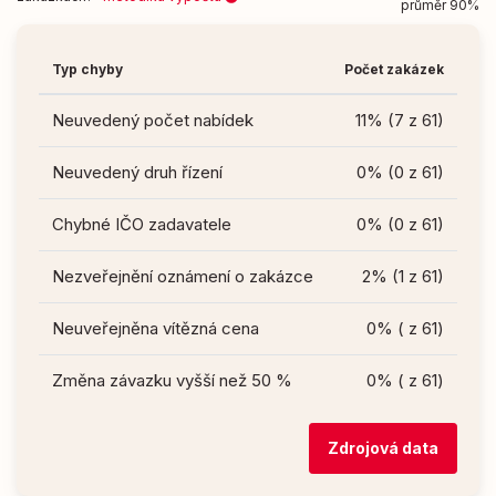
průměr 90%
Typ chyby
Počet zakázek
Neuvedený počet nabídek
11% (7 z 61)
Neuvedený druh řízení
0% (0 z 61)
Chybné IČO zadavatele
0% (0 z 61)
Nezveřejnění oznámení o zakázce
2% (1 z 61)
Neuveřejněna vítězná cena
0% ( z 61)
Změna závazku vyšší než 50 %
0% ( z 61)
Zdrojová data