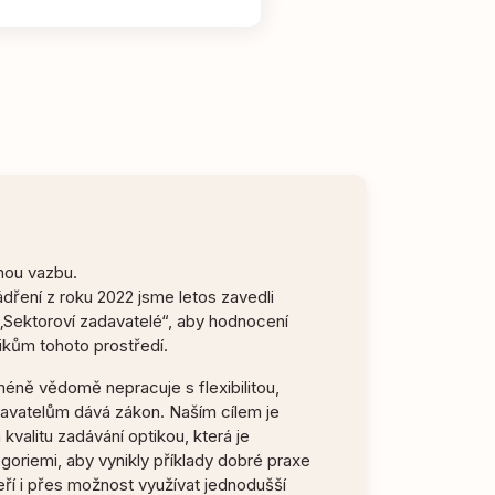
u
nou vazbu.
dření z roku 2022 jsme letos zavedli
„Sektoroví zadavatelé“, aby hodnocení
ikům tohoto prostředí.
éně vědomě nepracuje s flexibilitou,
avatelům dává zákon. Naším cílem je
 kvalitu zadávání optikou, která je
goriemi, aby vynikly příklady dobré praxe
teří i přes možnost využívat jednodušší