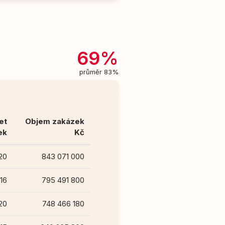
69%
průměr 83%
et
Objem zakázek
ek
Kč
20
843 071 000
16
795 491 800
20
748 466 180