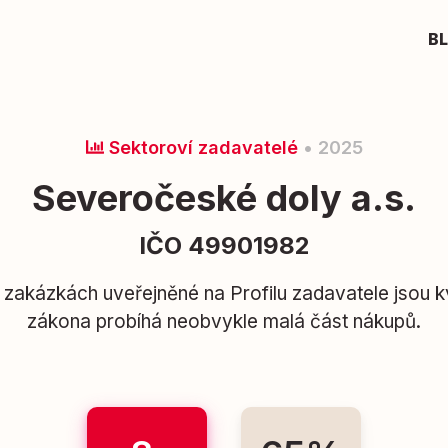
B
Sektoroví zadavatelé
• 2025
Severočeské doly a.s.
IČO 49901982
zakázkách uveřejněné na Profilu zadavatele jsou kv
zákona probíhá neobvykle malá část nákupů.