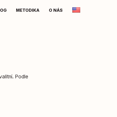
LOG
METODIKA
O NÁS
alitní. Podle