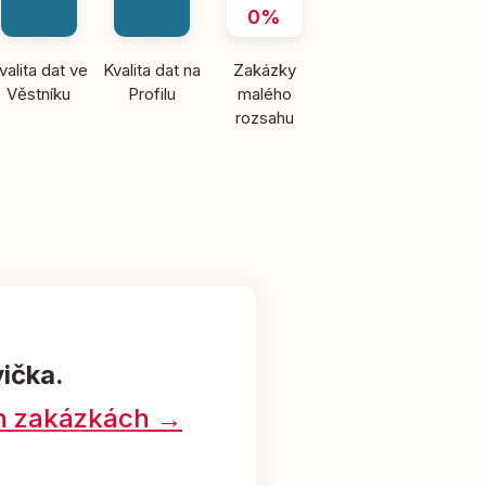
0%
valita dat ve
Kvalita dat na
Zakázky
Věstníku
Profilu
malého
rozsahu
vička.
ých zakázkách →