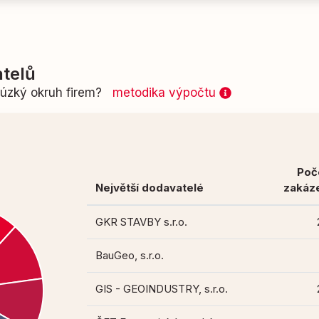
telů
n úzký okruh firem?
metodika výpočtu
Poč
Největší dodavatelé
zakáz
GKR STAVBY s.r.o.
BauGeo, s.r.o.
GIS - GEOINDUSTRY, s.r.o.