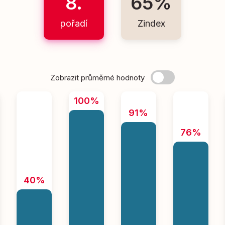
8.
65%
pořadí
Zindex
Zobrazit průměrné hodnoty
100%
91%
76%
40%