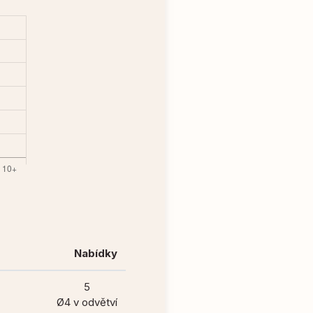
Nabídky
5
Ø4 v odvětví