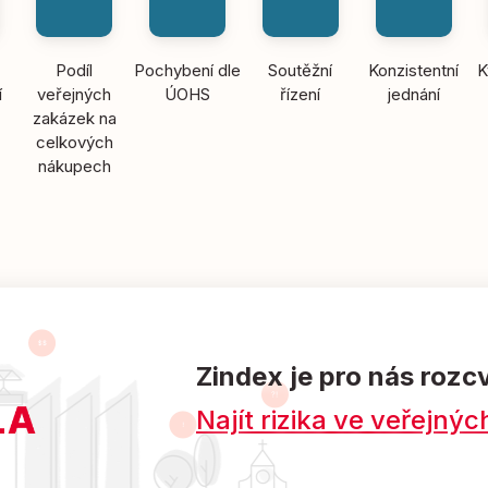
Podíl
Pochybení dle
Soutěžní
Konzistentní
K
í
veřejných
ÚOHS
řízení
jednání
zakázek na
celkových
nákupech
Zindex je pro nás rozc
Najít rizika ve veřejn