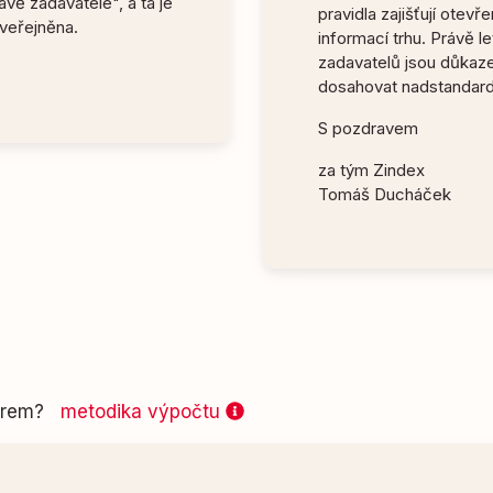
vě zadavatele", a ta je
pravidla zajišťují otev
veřejněna.
informací trhu. Právě l
zadavatelů jsou důkaze
dosahovat nadstandard
S pozdravem
za tým Zindex
Tomáš Ducháček
 firem?
metodika výpočtu