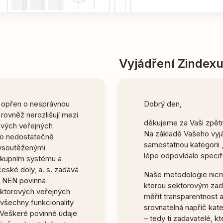
Vyjádření Zindex
 opřen o nesprávnou
Dobrý den,
rovněž nerozlišují mezi
děkujeme za Vaši zpět
rových veřejných
Na základě Vašeho vyjá
ho nedostatečně
samostatnou kategorii 
ysoutěženými
lépe odpovídalo specif
kupním systému a
eské doly, a. s. zadává
Naše metodologie nicm
lu NEN povinna
kterou sektorovým zad
sektorových veřejných
měřit transparentnost a
 všechny funkcionality
srovnatelná napříč kate
. Veškeré povinné údaje
– tedy ti zadavatelé, k