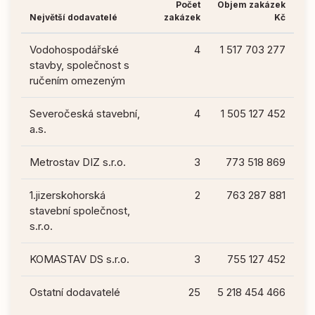
Počet
Objem zakázek
Největší dodavatelé
zakázek
Kč
Vodohospodářské
4
1 517 703 277
stavby, společnost s
ručením omezeným
Severočeská stavební,
4
1 505 127 452
a.s.
Metrostav DIZ s.r.o.
3
773 518 869
1.jizerskohorská
2
763 287 881
stavební společnost,
s.r.o.
KOMASTAV DS s.r.o.
3
755 127 452
Ostatní dodavatelé
25
5 218 454 466