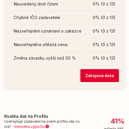
Neuvedený druh řízení
0% (0 z 13)
Chybné IČO zadavatele
0% (0 z 13)
Nezveřejnění oznámení o zakázce
0% (0 z 13)
Neuveřejněna vítězná cena
0% (0 z 13)
Změna závazku vyšší než 50 %
0% (0 z 13)
Zdrojová data
Kvalita dat na Profilu
41%
Uveřejňuje zadavatel na svém profilu vše co
má?
metodika výpočtu
průměr 48%