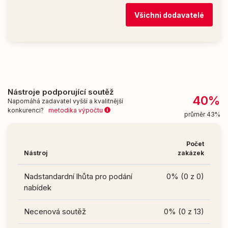
Všichni dodavatelé
Nástroje podporující soutěž
40%
Napomáhá zadavatel vyšší a kvalitnější
konkurenci?
metodika výpočtu
průměr 43%
Počet
Nástroj
zakázek
Nadstandardní lhůta pro podání
0% (0 z 0)
nabídek
Necenová soutěž
0% (0 z 13)