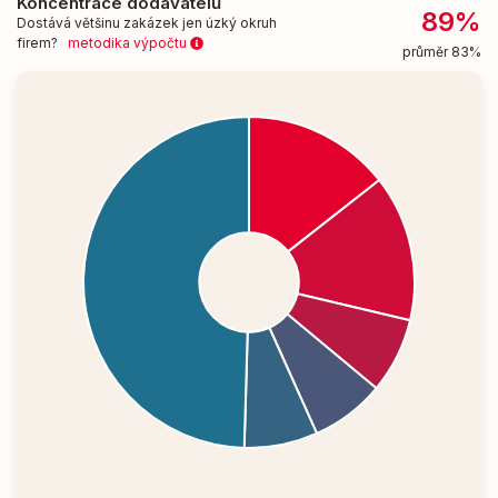
Koncentrace dodavatelů
89%
Dostává většinu zakázek jen úzký okruh
firem?
metodika výpočtu
průměr 83%