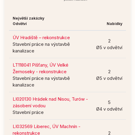
Největší zakázky
Odvětví
Nabídky
ÚV Hradiště – rekonstrukce
2
Stavební práce na výstavbě
Ø5 v odvětví
kanalizace
LT118041 Píšťany, ÚV Velké
Žernoseky - rekonstrukce
2
Stavební práce na výstavbě
Ø5 v odvětví
kanalizace
LI020130 Hrádek nad Nisou, Turów -
5
zásobení vodou
Ø4 v odvětví
Stavební práce
LI032569 Liberec, ÚV Machnín -
rekonstrukce
2