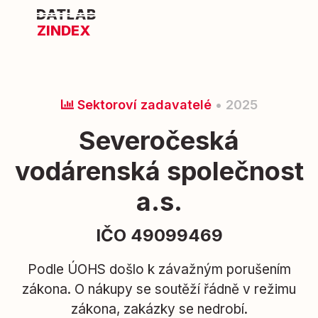
ZINDEX
Sektoroví zadavatelé
• 2025
Severočeská
vodárenská společnost
a.s.
IČO 49099469
Podle ÚOHS došlo k závažným porušením
zákona. O nákupy se soutěží řádně v režimu
zákona, zakázky se nedrobí.