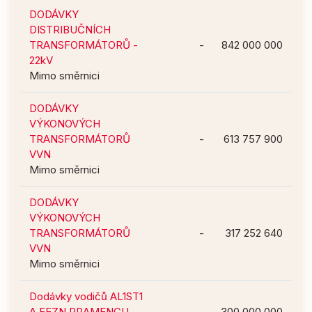
DODÁVKY
DISTRIBUČNÍCH
TRANSFORMÁTORŮ -
-
842 000 000
22kV
Mimo směrnici
DODÁVKY
VÝKONOVÝCH
TRANSFORMÁTORŮ
-
613 757 900
VVN
Mimo směrnici
DODÁVKY
VÝKONOVÝCH
TRANSFORMÁTORŮ
-
317 252 640
VVN
Mimo směrnici
Dodávky vodičů AL1ST1
A FEZN PRAMENCU
-
300 000 000