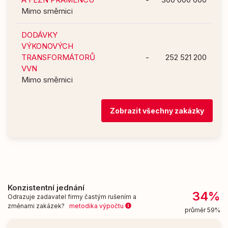
Mimo směrnici
DODÁVKY
VÝKONOVÝCH
TRANSFORMÁTORŮ
-
252 521 200
VVN
Mimo směrnici
Zobrazit všechny zakázky
Konzistentní jednání
34%
Odrazuje zadavatel firmy častým rušením a
změnami zakázek?
metodika výpočtu
průměr 59%