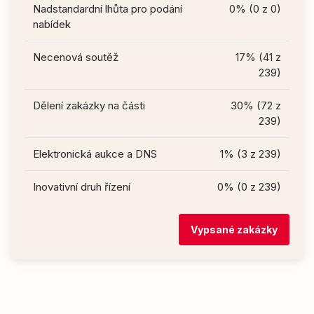
Nadstandardní lhůta pro podání
0% (0 z 0)
nabídek
Necenová soutěž
17% (41 z
239)
Dělení zakázky na části
30% (72 z
239)
Elektronická aukce a DNS
1% (3 z 239)
Inovativní druh řízení
0% (0 z 239)
Vypsané zakázky