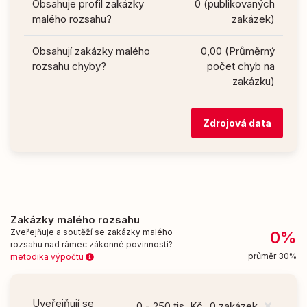
Obsahuje profil zakázky
0 (publikovaných
malého rozsahu?
zakázek)
Obsahují zakázky malého
0,00 (Průměrný
rozsahu chyby?
počet chyb na
zakázku)
Zdrojová data
Zakázky malého rozsahu
Zveřejňuje a soutěží se zakázky malého
0%
rozsahu nad rámec zákonné povinnosti?
průměr 30%
metodika výpočtu
Uveřejňují se
0 - 250 tis. Kč
0 zakázek