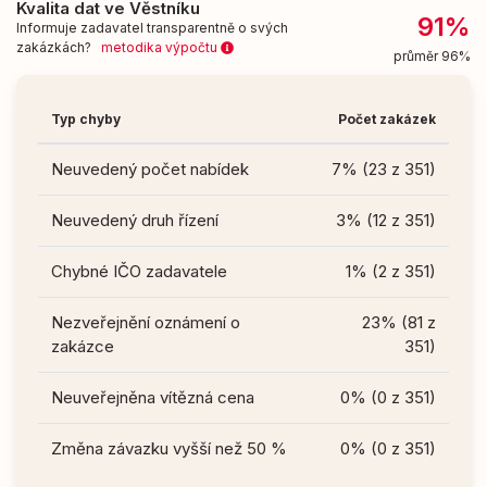
Kvalita dat ve Věstníku
91%
Informuje zadavatel transparentně o svých
zakázkách?
metodika výpočtu
průměr 96%
Typ chyby
Počet zakázek
Neuvedený počet nabídek
7% (23 z 351)
Neuvedený druh řízení
3% (12 z 351)
Chybné IČO zadavatele
1% (2 z 351)
Nezveřejnění oznámení o
23% (81 z
zakázce
351)
Neuveřejněna vítězná cena
0% (0 z 351)
Změna závazku vyšší než 50 %
0% (0 z 351)