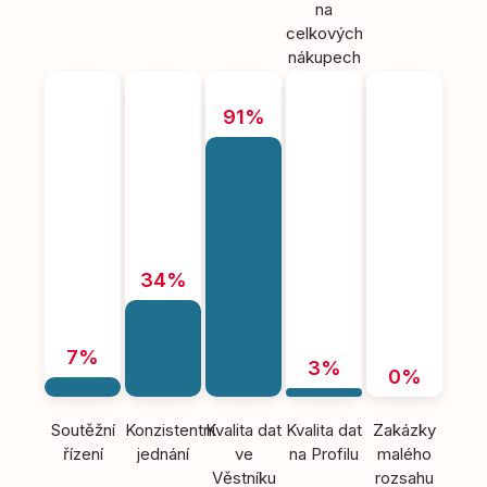
na
celkových
nákupech
91%
34%
7%
3%
0%
Soutěžní
Konzistentní
Kvalita dat
Kvalita dat
Zakázky
řízení
jednání
ve
na Profilu
malého
Věstníku
rozsahu