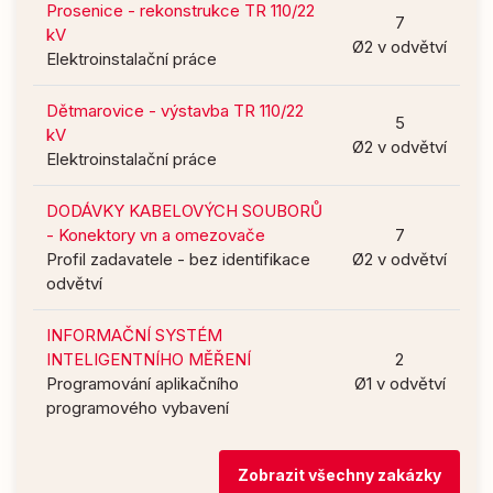
Prosenice - rekonstrukce TR 110/22
7
kV
Ø2 v odvětví
Elektroinstalační práce
Dětmarovice - výstavba TR 110/22
5
kV
Ø2 v odvětví
Elektroinstalační práce
DODÁVKY KABELOVÝCH SOUBORŮ
- Konektory vn a omezovače
7
Profil zadavatele - bez identifikace
Ø2 v odvětví
odvětví
INFORMAČNÍ SYSTÉM
INTELIGENTNÍHO MĚŘENÍ
2
Programování aplikačního
Ø1 v odvětví
programového vybavení
Zobrazit všechny zakázky