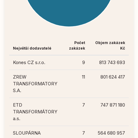
Počet
Objem zakázek
Největší dodavatelé
zakázek
Kč
Kones CZ s.r.o.
9
813 743 693
ZREW
11
801 624 417
TRANSFORMATORY
S.A.
ETD
7
747 871 180
TRANSFORMÁTORY
a.s.
SLOUPÁRNA
7
564 680 957