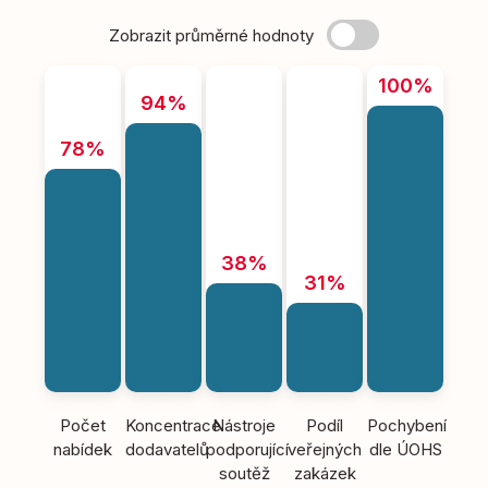
Zobrazit průměrné hodnoty
100%
94%
78%
38%
31%
Počet
Koncentrace
Nástroje
Podíl
Pochybení
nabídek
dodavatelů
podporující
veřejných
dle ÚOHS
soutěž
zakázek