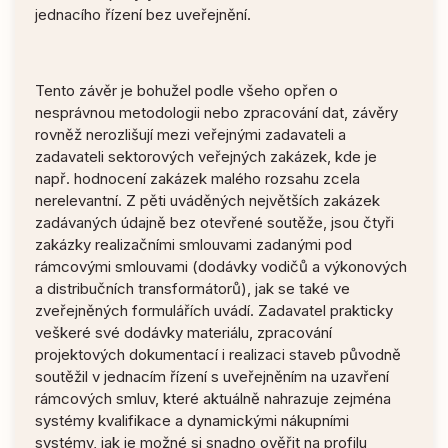
jednacího řízení bez uveřejnění.
Tento závěr je bohužel podle všeho opřen o
nesprávnou metodologii nebo zpracování dat, závěry
rovněž nerozlišují mezi veřejnými zadavateli a
zadavateli sektorových veřejných zakázek, kde je
např. hodnocení zakázek malého rozsahu zcela
nerelevantní. Z pěti uváděných největších zakázek
zadávaných údajně bez otevřené soutěže, jsou čtyři
zakázky realizačními smlouvami zadanými pod
rámcovými smlouvami (dodávky vodičů a výkonových
a distribučních transformátorů), jak se také ve
zveřejněných formulářích uvádí. Zadavatel prakticky
veškeré své dodávky materiálu, zpracování
projektových dokumentací i realizaci staveb původně
soutěžil v jednacím řízení s uveřejněním na uzavření
rámcových smluv, které aktuálně nahrazuje zejména
systémy kvalifikace a dynamickými nákupními
systémy, jak je možné si snadno ověřit na profilu