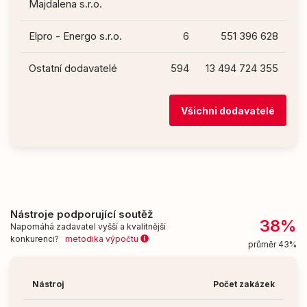
Majdalena s.r.o.
Elpro - Energo s.r.o.
6
551 396 628
Ostatní dodavatelé
594
13 494 724 355
Všichni dodavatelé
Nástroje podporující soutěž
38%
Napomáhá zadavatel vyšší a kvalitnější
konkurenci?
metodika výpočtu
průměr 43%
Nástroj
Počet zakázek