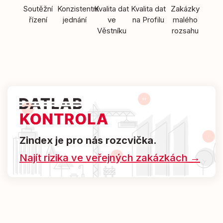
Soutěžní
Konzistentní
Kvalita dat
Kvalita dat
Zakázky
řízení
jednání
ve
na Profilu
malého
Věstníku
rozsahu
Zindex je pro nás rozcvička.
Najít rizika ve veřejných zakázkách →