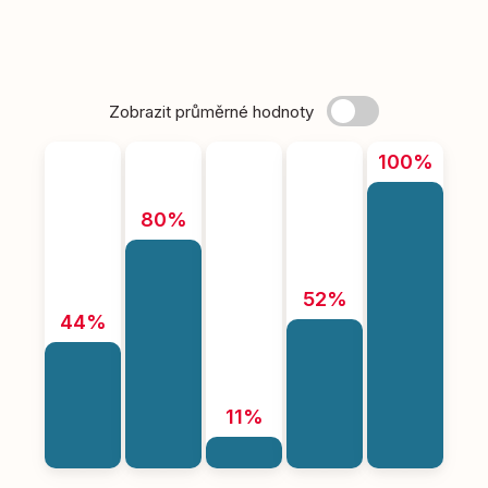
Zobrazit průměrné hodnoty
100%
80%
52%
44%
11%