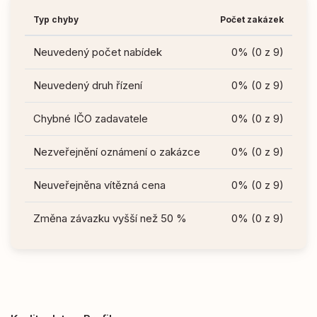
Typ chyby
Počet zakázek
Neuvedený počet nabídek
0% (0 z 9)
Neuvedený druh řízení
0% (0 z 9)
Chybné IČO zadavatele
0% (0 z 9)
Nezveřejnění oznámení o zakázce
0% (0 z 9)
Neuveřejněna vítězná cena
0% (0 z 9)
Změna závazku vyšší než 50 %
0% (0 z 9)