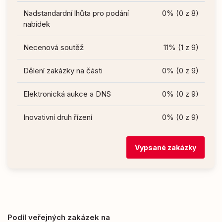
Nadstandardní lhůta pro podání
0% (0 z 8)
nabídek
Necenová soutěž
11% (1 z 9)
Dělení zakázky na části
0% (0 z 9)
Elektronická aukce a DNS
0% (0 z 9)
Inovativní druh řízení
0% (0 z 9)
Vypsané zakázky
Podíl veřejných zakázek na