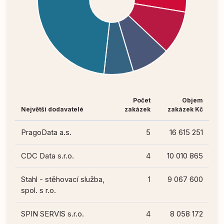
Počet
Objem
Největší dodavatelé
zakázek
zakázek Kč
PragoData a.s.
5
16 615 251
CDC Data s.r.o.
4
10 010 865
Stahl - stěhovací služba,
1
9 067 600
spol. s r.o.
SPIN SERVIS s.r.o.
4
8 058 172