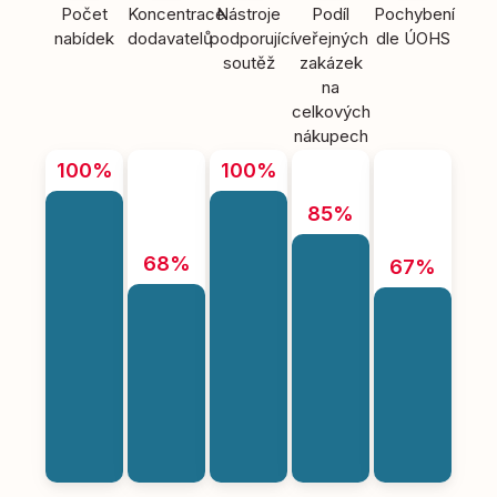
Počet
Koncentrace
Nástroje
Podíl
Pochybení
nabídek
dodavatelů
podporující
veřejných
dle ÚOHS
soutěž
zakázek
na
celkových
nákupech
100%
100%
85%
68%
67%