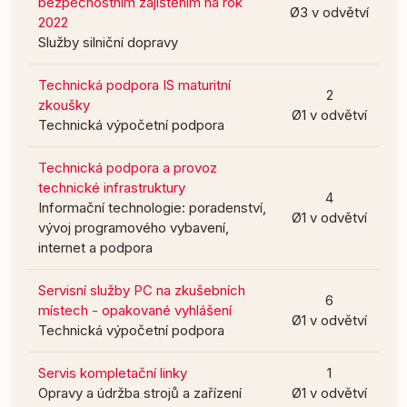
bezpečnostním zajištěním na rok
Ø3 v odvětví
2022
Služby silniční dopravy
Technická podpora IS maturitní
2
zkoušky
Ø1 v odvětví
Technická výpočetní podpora
Technická podpora a provoz
technické infrastruktury
4
Informační technologie: poradenství,
Ø1 v odvětví
vývoj programového vybavení,
internet a podpora
Servisní služby PC na zkušebních
6
místech - opakované vyhlášení
Ø1 v odvětví
Technická výpočetní podpora
Servis kompletační linky
1
Opravy a údržba strojů a zařízení
Ø1 v odvětví