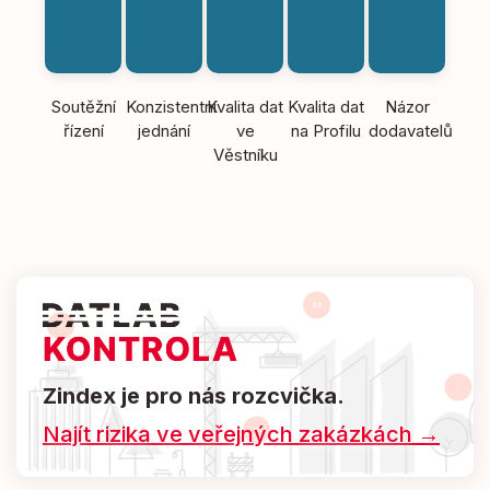
Soutěžní
Konzistentní
Kvalita dat
Kvalita dat
Názor
řízení
jednání
ve
na Profilu
dodavatelů
Věstníku
Zindex je pro nás rozcvička.
Najít rizika ve veřejných zakázkách →