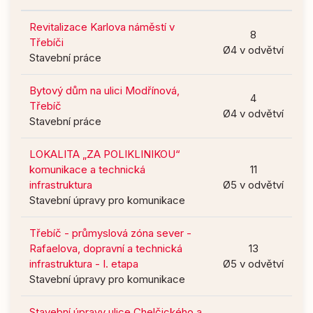
Revitalizace Karlova náměstí v
8
Třebíči
Ø4 v odvětví
Stavební práce
Bytový dům na ulici Modřínová,
4
Třebíč
Ø4 v odvětví
Stavební práce
LOKALITA „ZA POLIKLINIKOU“
komunikace a technická
11
infrastruktura
Ø5 v odvětví
Stavební úpravy pro komunikace
Třebíč - průmyslová zóna sever -
Rafaelova, dopravní a technická
13
infrastruktura - I. etapa
Ø5 v odvětví
Stavební úpravy pro komunikace
Stavební úpravy ulice Chelčického a