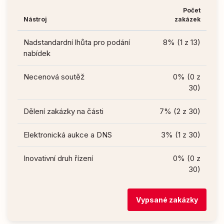
Počet
Nástroj
zakázek
Nadstandardní lhůta pro podání
8% (1 z 13)
nabídek
Necenová soutěž
0% (0 z
30)
Dělení zakázky na části
7% (2 z 30)
Elektronická aukce a DNS
3% (1 z 30)
Inovativní druh řízení
0% (0 z
30)
Vypsané zakázky