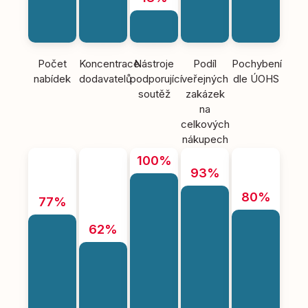
Počet
Koncentrace
Nástroje
Podíl
Pochybení
nabídek
dodavatelů
podporující
veřejných
dle ÚOHS
soutěž
zakázek
na
celkových
nákupech
100%
93%
80%
77%
62%