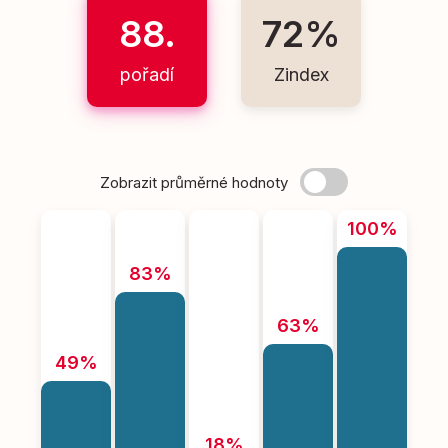
88.
72%
pořadí
Zindex
Zobrazit průměrné hodnoty
100%
83%
63%
49%
18%