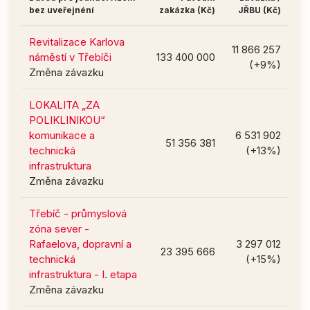
bez uveřejnéní
zakázka (Kč)
JŘBU (Kč)
Revitalizace Karlova
11 866 257
náměstí v Třebíči
133 400 000
(+9%)
Změna závazku
LOKALITA „ZA
POLIKLINIKOU“
komunikace a
6 531 902
51 356 381
technická
(+13%)
infrastruktura
Změna závazku
Třebíč - průmyslová
zóna sever -
Rafaelova, dopravní a
3 297 012
23 395 666
technická
(+15%)
infrastruktura - I. etapa
Změna závazku