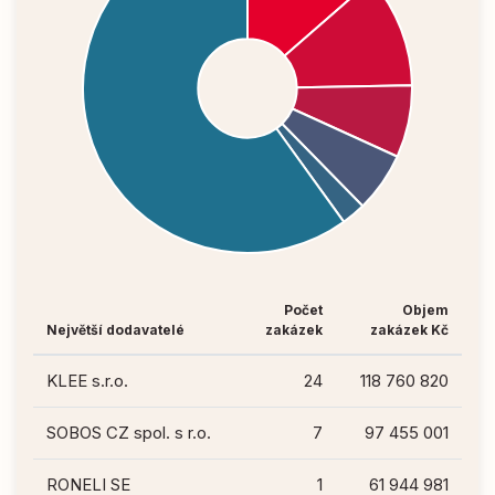
Počet
Objem
Největší dodavatelé
zakázek
zakázek Kč
KLEE s.r.o.
24
118 760 820
SOBOS CZ spol. s r.o.
7
97 455 001
RONELI SE
1
61 944 981