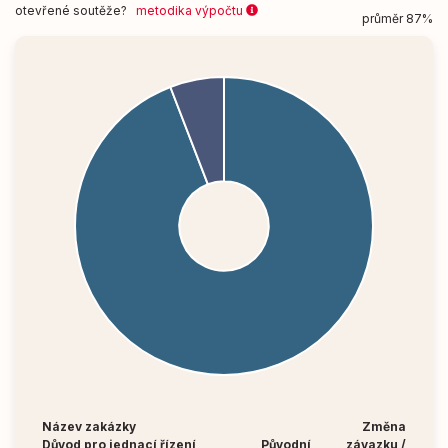
otevřené soutěže?
metodika výpočtu
průměr 87%
Název zakázky
Změna
Důvod pro jednací řízení
Původní
závazku /