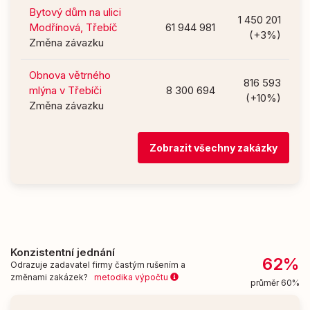
Bytový dům na ulici
1 450 201
Modřínová, Třebíč
61 944 981
(+3%)
Změna závazku
Obnova větrného
816 593
mlýna v Třebíči
8 300 694
(+10%)
Změna závazku
Zobrazit všechny zakázky
Konzistentní jednání
62%
Odrazuje zadavatel firmy častým rušením a
změnami zakázek?
metodika výpočtu
průměr 60%