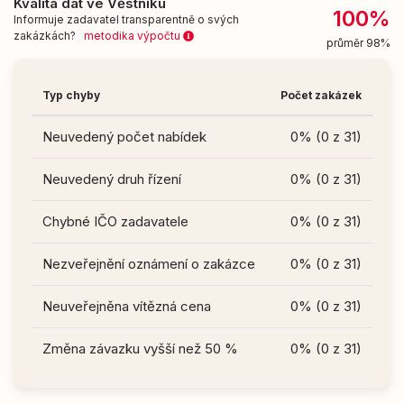
Kvalita dat ve Věstníku
100%
Informuje zadavatel transparentně o svých
zakázkách?
metodika výpočtu
průměr 98%
Typ chyby
Počet zakázek
Neuvedený počet nabídek
0% (0 z 31)
Neuvedený druh řízení
0% (0 z 31)
Chybné IČO zadavatele
0% (0 z 31)
Nezveřejnění oznámení o zakázce
0% (0 z 31)
Neuveřejněna vítězná cena
0% (0 z 31)
Změna závazku vyšší než 50 %
0% (0 z 31)