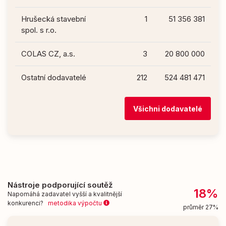
Hrušecká stavební
1
51 356 381
spol. s r.o.
COLAS CZ, a.s.
3
20 800 000
Ostatní dodavatelé
212
524 481 471
Všichni dodavatelé
Nástroje podporující soutěž
18%
Napomáhá zadavatel vyšší a kvalitnější
konkurenci?
metodika výpočtu
průměr 27%