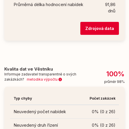
Průměrná délka hodnocení nabídek
91,86
dnů
Zdrojová data
Kvalita dat ve Věstníku
100%
Informuje zadavatel transparentně o svých
zakázkách?
metodika výpočtu
průměr 98%
Typ chyby
Počet zakázek
Neuvedený počet nabídek
0% (0 z 26)
Neuvedený druh řízení
0% (0 z 26)