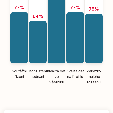
77%
77%
75%
64%
Soutěžní
Konzistentní
Kvalita dat
Kvalita dat
Zakázky
řízení
jednání
ve
na Profilu
malého
Věstníku
rozsahu