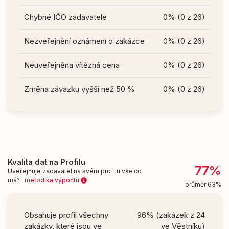
Chybné IČO zadavatele
0% (0 z 26)
Nezveřejnění oznámení o zakázce
0% (0 z 26)
Neuveřejněna vítězná cena
0% (0 z 26)
Změna závazku vyšší než 50 %
0% (0 z 26)
Kvalita dat na Profilu
77%
Uveřejňuje zadavatel na svém profilu vše co
má?
metodika výpočtu
průměr 63%
Obsahuje profil všechny
96% (zakázek z 24
zakázky, které jsou ve
ve Věstníku)