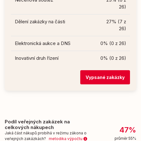
26)
Dělení zakázky na části
27% (7 z
26)
Elektronická aukce a DNS
0% (0 z 26)
Inovativní druh řízení
0% (0 z 26)
Vypsané zakázky
Podíl veřejných zakázek na
celkových nákupech
47%
Jaká část nákupů probíhá v režimu zákona o
průměr 55%
veřejných zakázkách?
metodika výpočtu