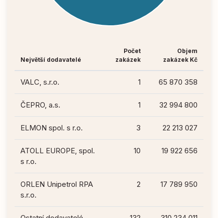
Počet
Objem
Největší dodavatelé
zakázek
zakázek Kč
VALC, s.r.o.
1
65 870 358
ČEPRO, a.s.
1
32 994 800
ELMON spol. s r.o.
3
22 213 027
ATOLL EUROPE, spol.
10
19 922 656
s r.o.
ORLEN Unipetrol RPA
2
17 789 950
s.r.o.
Ostatní dodavatelé
132
310 234 011