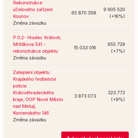
Rekonstrukce
účelového zařízení
9 905 520
65 870 358
Kounov
(+16%)
Změna závazku
P 0.2- Hradec Králové,
Mrštíkova 541 -
955 729
15 033 016
rekonstrukce objektu
(+7%)
Změna závazku
Zateplení objektu
Krajského ředitelství
policie
Královéhradeckého
323 772
3 873 073
kraje, OOP Nové Město
(+9%)
nad Metují,
Komenského 146
Změna závazku