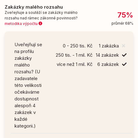
Zakázky malého rozsahu
Zveřejňuje a soutěží se zakázky malého
75%
rozsahu nad rámec zákonné povinnosti?
průměr 68%
metodika výpočtu
Uveřejňují se
0 - 250 tis. Kč
1 zakázka
na profilu
250 tis. - 1 mil. Kč
14 zakázek
zakázky
více než 1 mil. Kč
6 zakázek
malého
rozsahu? (U
zadavatele
této velikosti
očekáváme
dostupnost
alespoň 4
zakázek v
každé
kategorii.)