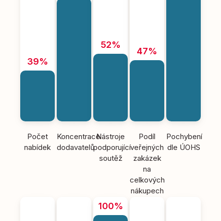
52%
47%
39%
Počet
Koncentrace
Nástroje
Podíl
Pochybení
nabídek
dodavatelů
podporující
veřejných
dle ÚOHS
soutěž
zakázek
na
celkových
nákupech
100%