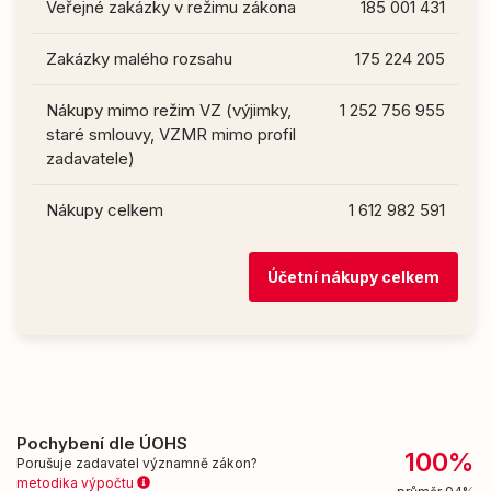
Veřejné zakázky v režimu zákona
185 001 431
Zakázky malého rozsahu
175 224 205
Nákupy mimo režim VZ (výjimky,
1 252 756 955
staré smlouvy, VZMR mimo profil
zadavatele)
Nákupy celkem
1 612 982 591
Účetní nákupy celkem
Pochybení dle ÚOHS
100%
Porušuje zadavatel významně zákon?
metodika výpočtu