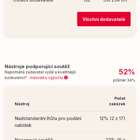
Všichni dodavatelé
Nástroje podporující soutěž
52%
Napomáhá zadavatel vyšší a kvalitnější
konkurenci?
metodika výpočtu
průměr 34%
Počet
Nástroj
zakázek
Nadstandardní lhůta pro podání
12% (2 z 17)
nabídek
Necenová soutěž
23% (6 z