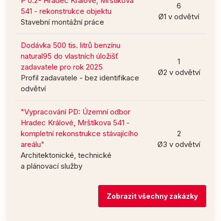
P 0.2- Hradec Králové, Mrštíkova
6
541 - rekonstrukce objektu
Ø1 v odvětví
Stavební montážní práce
Dodávka 500 tis. litrů benzínu
natural95 do vlastních úložišť
1
zadavatele pro rok 2025
Ø2 v odvětví
Profil zadavatele - bez identifikace
odvětví
"Vypracování PD: Územní odbor
Hradec Králové, Mrštíkova 541 -
kompletní rekonstrukce stávajícího
2
areálu"
Ø3 v odvětví
Architektonické, technické
a plánovací služby
Zobrazit všechny zakázky