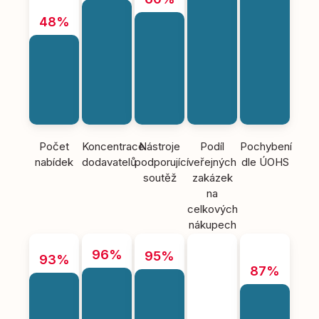
48%
Počet
Koncentrace
Nástroje
Podíl
Pochybení
nabídek
dodavatelů
podporující
veřejných
dle ÚOHS
soutěž
zakázek
na
celkových
nákupech
96%
95%
93%
87%