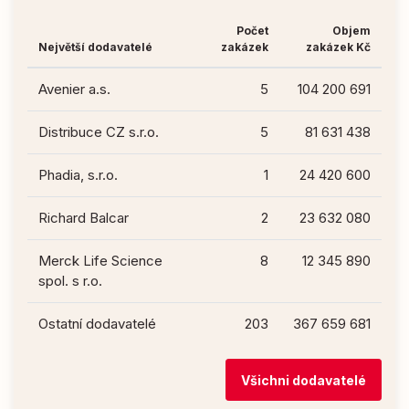
Počet
Objem
Největší dodavatelé
zakázek
zakázek Kč
Avenier a.s.
5
104 200 691
Distribuce CZ s.r.o.
5
81 631 438
Phadia, s.r.o.
1
24 420 600
Richard Balcar
2
23 632 080
Merck Life Science
8
12 345 890
spol. s r.o.
Ostatní dodavatelé
203
367 659 681
Všichni dodavatelé