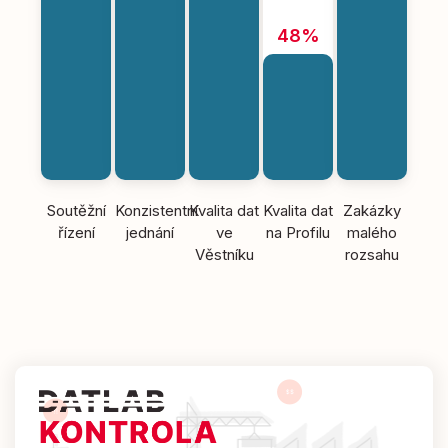
48%
Soutěžní
Konzistentní
Kvalita dat
Kvalita dat
Zakázky
řízení
jednání
ve
na Profilu
malého
Věstníku
rozsahu