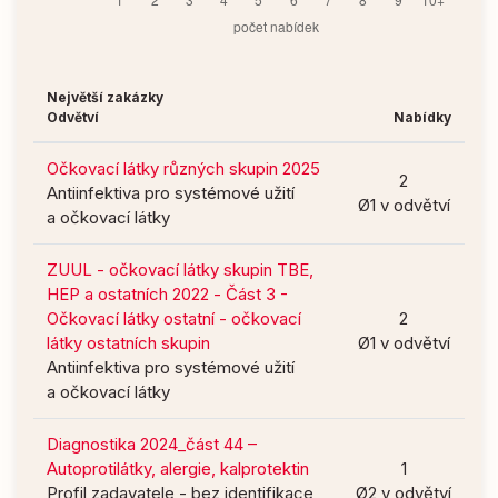
Největší zakázky
Odvětví
Nabídky
Očkovací látky různých skupin 2025
2
Antiinfektiva pro systémové užití
Ø1 v odvětví
a očkovací látky
ZUUL - očkovací látky skupin TBE,
HEP a ostatních 2022 - Část 3 -
Očkovací látky ostatní - očkovací
2
látky ostatních skupin
Ø1 v odvětví
Antiinfektiva pro systémové užití
a očkovací látky
Diagnostika 2024_část 44 –
Autoprotilátky, alergie, kalprotektin
1
Profil zadavatele - bez identifikace
Ø2 v odvětví