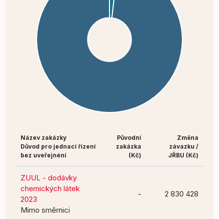
Název zakázky
Původní
Změna
Důvod pro jednací řízení
zakázka
závazku /
bez uveřejnéní
(Kč)
JŘBU (Kč)
ZUUL - dodávky
chemických látek
-
2 830 428
2023
Mimo směrnici