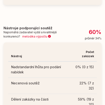
Nástroje podporující soutěž
60%
Napomáhá zadavatel vyšší a kvalitnější
konkurenci?
metodika výpočtu
průměr 34%
Počet
Nástroj
zakázek
Nadstandardní lhůta pro podání
0% (0 z 15)
nabídek
Necenová soutěž
22% (7 z
32)
Dělení zakázky na části
59% (19 z
32)