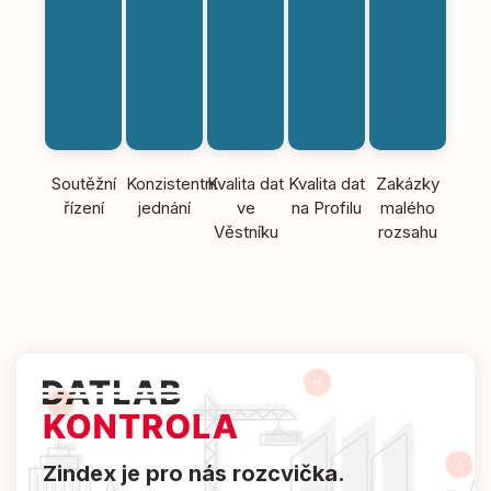
Soutěžní
Konzistentní
Kvalita dat
Kvalita dat
Zakázky
řízení
jednání
ve
na Profilu
malého
Věstníku
rozsahu
Zindex je pro nás rozcvička.