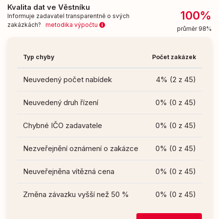
Kvalita dat ve Věstníku
100%
Informuje zadavatel transparentně o svých
zakázkách?
metodika výpočtu
průměr 98%
Typ chyby
Počet zakázek
Neuvedený počet nabídek
4% (2 z 45)
Neuvedený druh řízení
0% (0 z 45)
Chybné IČO zadavatele
0% (0 z 45)
Nezveřejnění oznámení o zakázce
0% (0 z 45)
Neuveřejněna vítězná cena
0% (0 z 45)
Změna závazku vyšší než 50 %
0% (0 z 45)