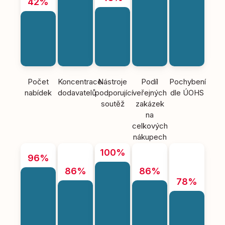
42%
Počet
Koncentrace
Nástroje
Podíl
Pochybení
nabídek
dodavatelů
podporující
veřejných
dle ÚOHS
soutěž
zakázek
na
celkových
nákupech
100%
96%
86%
86%
78%