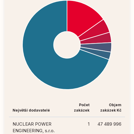
Počet
Objem
Největší dodavatelé
zakázek
zakázek Kč
NUCLEAR POWER
1
47 489 996
ENGINEERING, s.r.o.