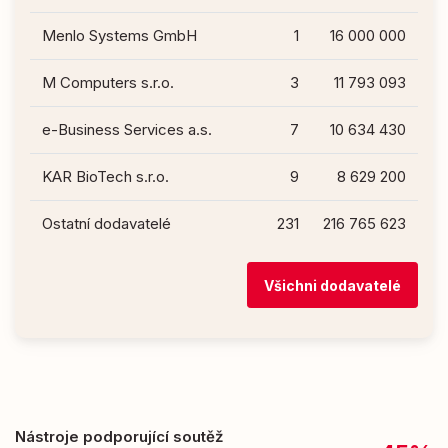
Menlo Systems GmbH
1
16 000 000
M Computers s.r.o.
3
11 793 093
e-Business Services a.s.
7
10 634 430
KAR BioTech s.r.o.
9
8 629 200
Ostatní dodavatelé
231
216 765 623
Všichni dodavatelé
Nástroje podporující soutěž