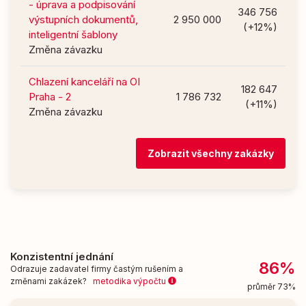
- úprava a podpisování
346 756
výstupních dokumentů,
2 950 000
(+12%)
inteligentní šablony
Změna závazku
Chlazení kanceláří na OI
182 647
Praha - 2
1 786 732
(+11%)
Změna závazku
Zobrazit všechny zakázky
Konzistentní jednání
86%
Odrazuje zadavatel firmy častým rušením a
změnami zakázek?
metodika výpočtu
průměr 73%