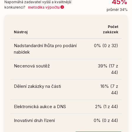
45%
Napomáhá zadavatel vyšší a kvalitnější
konkurenci?
metodika výpočtu
průměr 34%
Počet
Nástroj
zakázek
Nadstandardní lhůta pro podání
0% (0 z 32)
nabídek
Necenová soutěž
39% (17 z
44)
Dělení zakázky na části
16% (7 z
44)
Elektronická aukce a DNS
2% (1 z 44)
Inovativní druh řízení
0% (0 z 44)