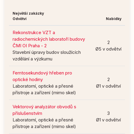
Největší zakázky
Odvětví
Nabídky
Rekonstrukce VZT a
radiochemických laboratoří budovy
2
ČMI OI Praha - 2
Ø5 v odvětví
Stavební úpravy budov sloužících
vzdělání a výzkumu
Femtosekundový hřeben pro
optické hodiny
2
Laboratorní, optické a přesné
Ø1 v odvětví
přístroje a zařízení (mimo skel)
Vektorový analyzátor obvodů s
příslušenstvím
3
Laboratorní, optické a přesné
Ø1 v odvětví
přístroje a zařízení (mimo skel)