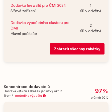
Dodávka firewallů pro ČMI 2024
1
Síťová zařízení
Ø1 v odvětví
Dodávka výpočetního clusteru pro
2
ČMI
Ø1 v odvětví
Hlavní počítače
Zobrazit všechny zakázky
Koncentrace dodavatelů
97%
Dostává většinu zakázek jen úzký okruh
firem?
metodika výpočtu
průměr 92%