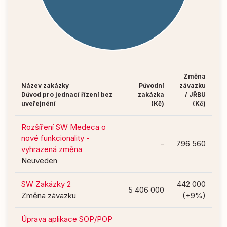
Změna
Název zakázky
Původní
závazku
Důvod pro jednací řízení bez
zakázka
/ JŘBU
uveřejnéní
(Kč)
(Kč)
Rozšíření SW Medeca o
nové funkcionality -
-
796 560
vyhrazená změna
Neuveden
SW Zakázky 2
442 000
5 406 000
Změna závazku
(+9%)
Úprava aplikace SOP/POP