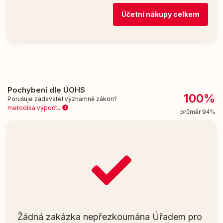
Účetní nákupy celkem
Pochybení dle ÚOHS
100%
Porušuje zadavatel významně zákon?
metodika výpočtu
průměr 94%
Žádná zakázka nepřezkoumána Úřadem pro