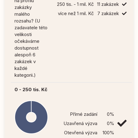
na profilu
250 tis. - 1 mil. Kč
11 zakázek
zakázky
více než 1 mil. Kč
7 zakázek
malého
rozsahu? (U
zadavatele této
velikosti
očekáváme
dostupnost
alespoň 6
zakázek v
každé
kategorii.)
0 - 250 tis. Kč
Přímé zadání
0%
Uzavřená výzva
0%
Otevřená výzva
100%