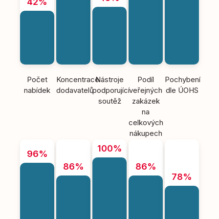
42%
Počet
Koncentrace
Nástroje
Podíl
Pochybení
nabídek
dodavatelů
podporující
veřejných
dle ÚOHS
soutěž
zakázek
na
celkových
nákupech
100%
96%
86%
86%
78%