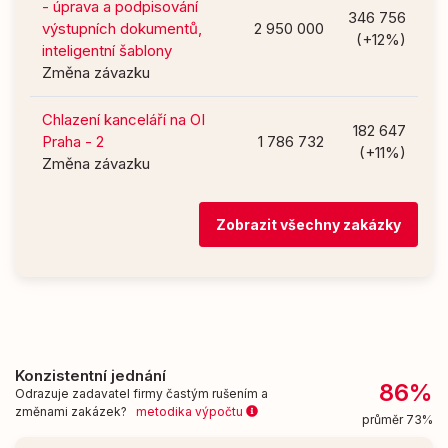
- úprava a podpisování
346 756
výstupních dokumentů,
2 950 000
(+12%)
inteligentní šablony
Změna závazku
Chlazení kanceláří na OI
182 647
Praha - 2
1 786 732
(+11%)
Změna závazku
Zobrazit všechny zakázky
Konzistentní jednání
86%
Odrazuje zadavatel firmy častým rušením a
změnami zakázek?
metodika výpočtu
průměr 73%