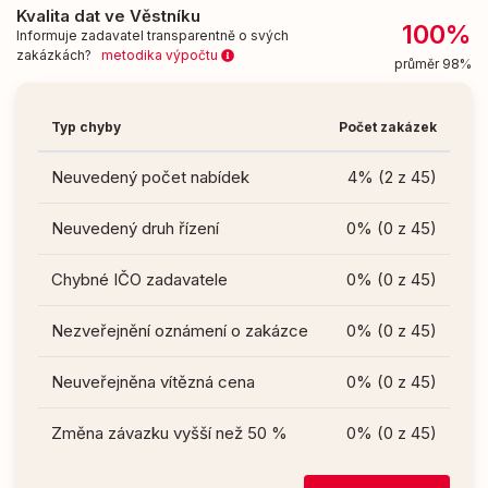
Kvalita dat ve Věstníku
100%
Informuje zadavatel transparentně o svých
zakázkách?
metodika výpočtu
průměr 98%
Typ chyby
Počet zakázek
Neuvedený počet nabídek
4% (2 z 45)
Neuvedený druh řízení
0% (0 z 45)
Chybné IČO zadavatele
0% (0 z 45)
Nezveřejnění oznámení o zakázce
0% (0 z 45)
Neuveřejněna vítězná cena
0% (0 z 45)
Změna závazku vyšší než 50 %
0% (0 z 45)