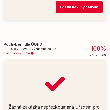
Účetní nákupy celkem
Pochybení dle ÚOHS
100%
Porušuje zadavatel významně zákon?
metodika výpočtu
průměr 94%
Žádná zakázka nepřezkoumána Úřadem pro