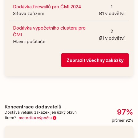
Dodávka firewallů pro ČMI 2024
1
Síťová zařízení
Ø1 v odvětví
Dodávka výpočetního clusteru pro
2
ČMI
Ø1 v odvětví
Hlavní počítače
Zobrazit všechny zakázky
Koncentrace dodavatelů
97%
Dostává většinu zakázek jen úzký okruh
firem?
metodika výpočtu
průměr 92%