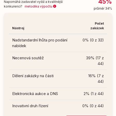
45%
Napomáhá zadavatel vyšší a kvalitnější
konkurenci?
metodika výpočtu
průměr 34%
Počet
Nástroj
zakázek
Nadstandardní lhůta pro podání
0% (0 z 32)
nabídek
Necenová soutěž
39% (17 z
44)
Dělení zakázky na části
16% (7 z
44)
Elektronická aukce a DNS
2% (1 z 44)
Inovativní druh řízení
0% (0 z 44)