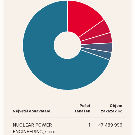
Počet
Objem
Největší dodavatelé
zakázek
zakázek Kč
NUCLEAR POWER
1
47 489 996
ENGINEERING, s.r.o.