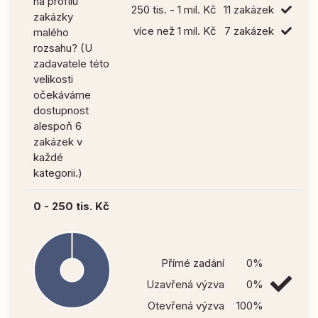
na profilu
250 tis. - 1 mil. Kč
11 zakázek
zakázky
více než 1 mil. Kč
7 zakázek
malého
rozsahu? (U
zadavatele této
velikosti
očekáváme
dostupnost
alespoň 6
zakázek v
každé
kategorii.)
0 - 250 tis. Kč
Přímé zadání
0%
Uzavřená výzva
0%
Otevřená výzva
100%