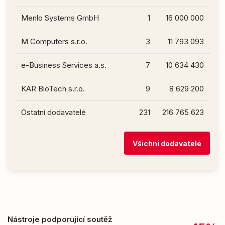
Menlo Systems GmbH
1
16 000 000
M Computers s.r.o.
3
11 793 093
e-Business Services a.s.
7
10 634 430
KAR BioTech s.r.o.
9
8 629 200
Ostatní dodavatelé
231
216 765 623
Všichni dodavatelé
Nástroje podporující soutěž