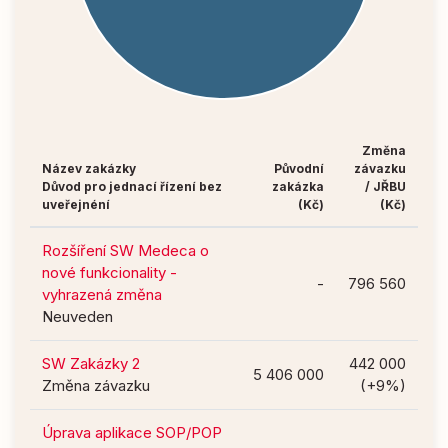
Změna
Název zakázky
Původní
závazku
Důvod pro jednací řízení bez
zakázka
/ JŘBU
uveřejnéní
(Kč)
(Kč)
Rozšíření SW Medeca o
nové funkcionality -
-
796 560
vyhrazená změna
Neuveden
SW Zakázky 2
442 000
5 406 000
Změna závazku
(+9%)
Úprava aplikace SOP/POP