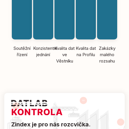
Soutěžní
Konzistentní
Kvalita dat
Kvalita dat
Zakázky
řízení
jednání
ve
na Profilu
malého
Věstníku
rozsahu
Zindex je pro nás rozcvička.