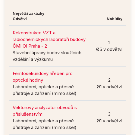
Největší zakázky
Odvětví
Nabídky
Rekonstrukce VZT a
radiochemických laboratoří budovy
2
ČMI OI Praha - 2
Ø5 v odvětví
Stavební úpravy budov sloužících
vzdělání a výzkumu
Femtosekundový hřeben pro
optické hodiny
2
Laboratorní, optické a přesné
Ø1 v odvětví
přístroje a zařízení (mimo skel)
Vektorový analyzátor obvodů s
příslušenstvím
3
Laboratorní, optické a přesné
Ø1 v odvětví
přístroje a zařízení (mimo skel)