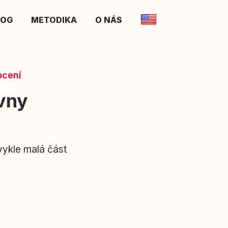
LOG
METODIKA
O NÁS
ocení
vny
vykle malá část