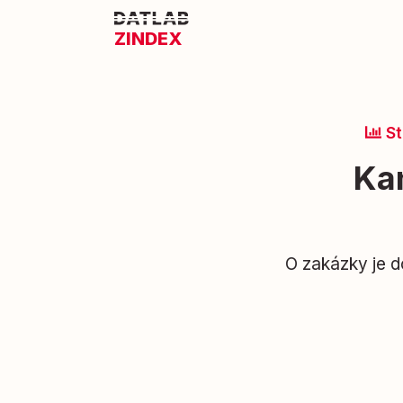
ZINDEX
St
Ka
O zakázky je d