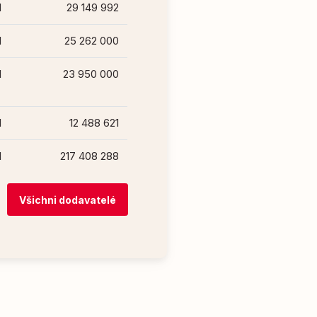
1
29 149 992
1
25 262 000
1
23 950 000
1
12 488 621
1
217 408 288
Všichni dodavatelé