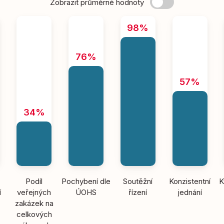
Zobrazit průměrné hodnoty
98%
76%
57%
34%
Podíl
Pochybení dle
Soutěžní
Konzistentní
K
í
veřejných
ÚOHS
řízení
jednání
zakázek na
celkových