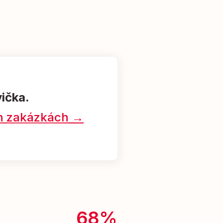
vička.
ých zakázkách →
68%