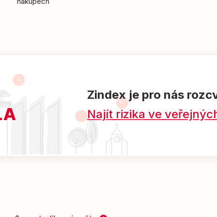
nákupech
Zindex je pro nás rozc
Najít rizika ve veřejn