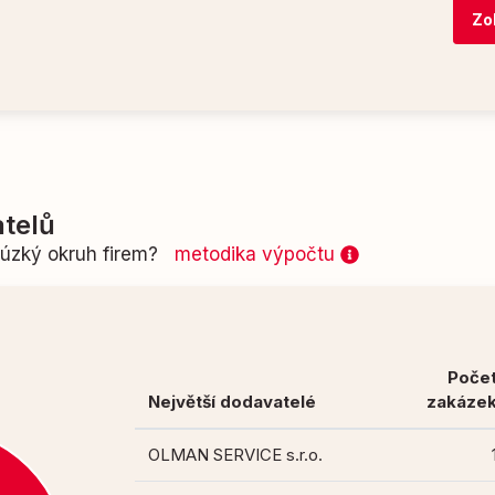
Zo
telů
n úzký okruh firem?
metodika výpočtu
Poče
Největší dodavatelé
zakáze
OLMAN SERVICE s.r.o.