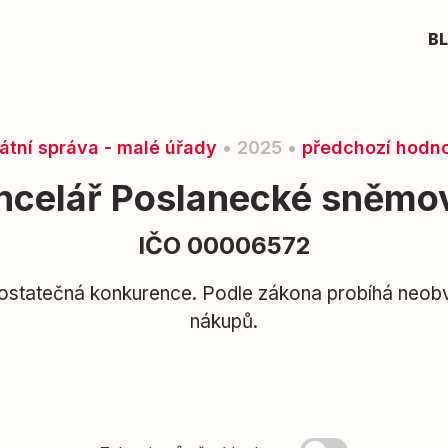
B
átní správa - malé úřady
• 2025 •
předchozí hodn
ncelář Poslanecké sněmo
IČO 00006572
ostatečná konkurence. Podle zákona probíhá neob
nákupů.