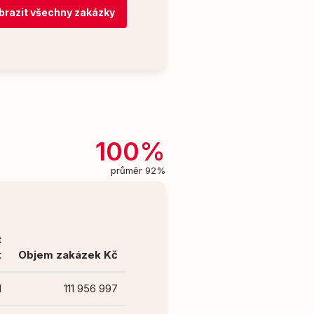
brazit všechny zakázky
100%
průměr 92%
t
k
Objem zakázek Kč
1
111 956 997