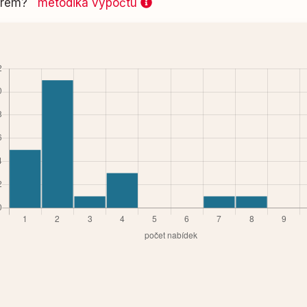
 firem?
metodika výpočtu