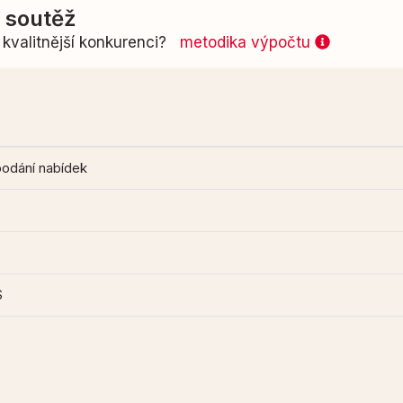
í soutěž
kvalitnější konkurenci?
metodika výpočtu
podání nabídek
S