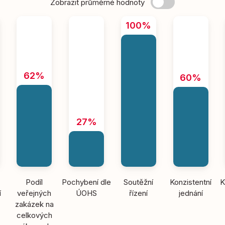
Zobrazit průměrné hodnoty
100%
62%
60%
27%
Podíl
Pochybení dle
Soutěžní
Konzistentní
K
í
veřejných
ÚOHS
řízení
jednání
zakázek na
celkových