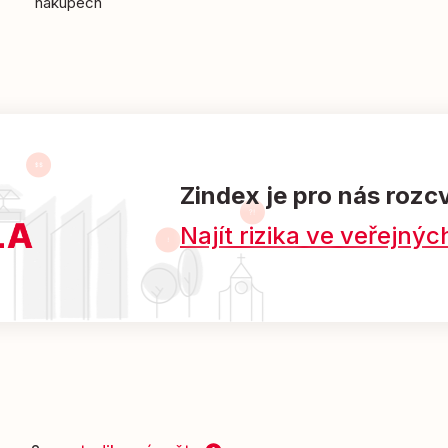
nákupech
Zindex je pro nás rozc
Najít rizika ve veřejn