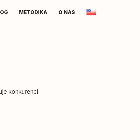
LOG
METODIKA
O NÁS
uje konkurenci