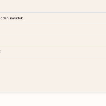
podání nabídek
S