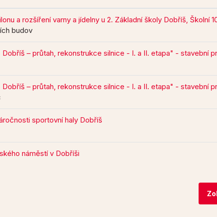
nu a rozšíření varny a jídelny u 2. Základní školy Dobříš, Školní 
ních budov
0226 Dobříš – průtah, rekonstrukce silnice - I. a II. etapa" - stavební 
0226 Dobříš – průtah, rekonstrukce silnice - I. a II. etapa" - stavební 
c
áročnosti sportovní haly Dobříš
kého náměstí v Dobříši
Zo