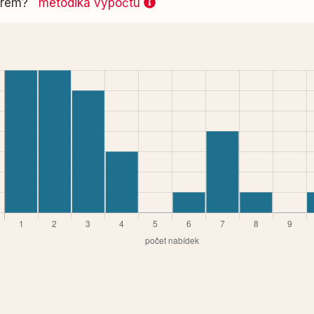
 firem?
metodika výpočtu