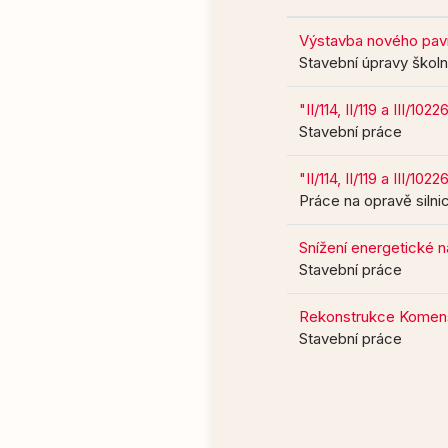
Výstavba nového pavilo
Stavební úpravy škol
"II/114, II/119 a III/1
Stavební práce
"II/114, II/119 a III/1
Práce na opravě silni
Snížení energetické n
Stavební práce
Rekonstrukce Komens
Stavební práce