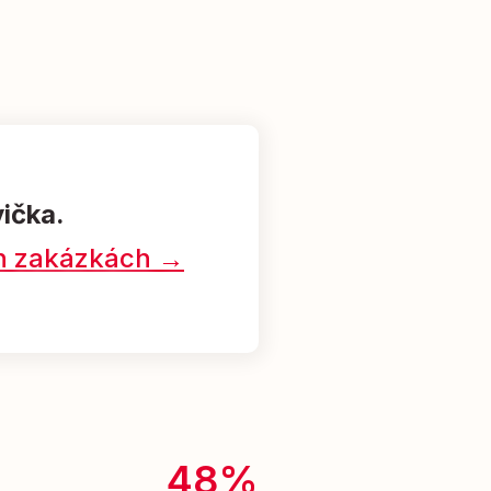
vička.
ých zakázkách →
48%