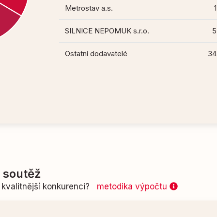
Metrostav a.s.
1
SILNICE NEPOMUK s.r.o.
5
Ostatní dodavatelé
34
í soutěž
kvalitnější konkurenci?
metodika výpočtu