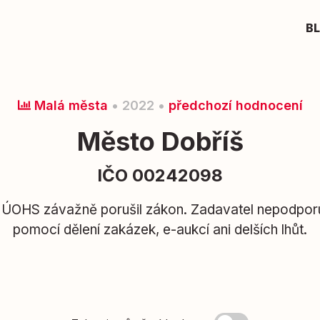
B
Malá města
• 2022 •
předchozí hodnocení
Město Dobříš
IČO 00242098
 ÚOHS závažně porušil zákon. Zadavatel nepodpor
pomocí dělení zakázek, e-aukcí ani delších lhůt.