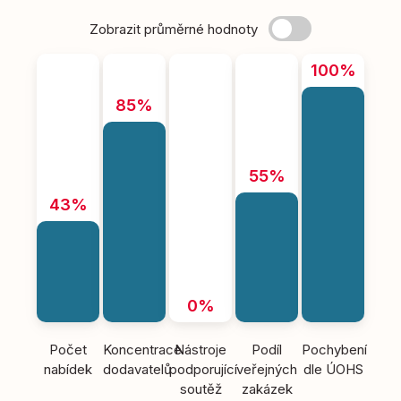
Zobrazit průměrné hodnoty
100%
85%
55%
43%
0%
Počet
Koncentrace
Nástroje
Podíl
Pochybení
nabídek
dodavatelů
podporující
veřejných
dle ÚOHS
soutěž
zakázek