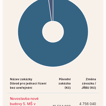
Název zakázky
Původní
Změna
Důvod pro jednací řízení
zakázka
závazku /
bez uveřejnéní
(Kč)
JŘBU (Kč)
Novostavba nové
budovy 5. MŠ v
4 756 040