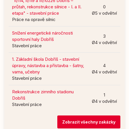
"II/114, II/119 a III/10226 Dobříš –
průtah, rekonstrukce silnice - I. a II.
0
etapa" - stavební práce
Ø5 v odvětví
Práce na opravě silnic
Snížení energetické náročnosti
3
sportovní haly Dobříš
Ø4 v odvětví
Stavební práce
1. Základní škola Dobříš - stavební
úpravy, nástavba a přístavba - šatny,
4
varna, učebny
Ø4 v odvětví
Stavební práce
Rekonstrukce zimního stadionu
1
Dobříš
Ø4 v odvětví
Stavební práce
Zobrazit všechny zakázky