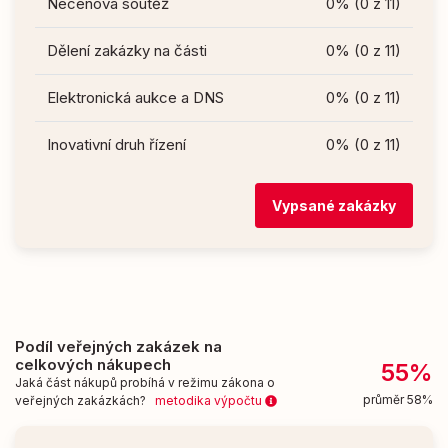
Necenová soutěž
0% (0 z 11)
Dělení zakázky na části
0% (0 z 11)
Elektronická aukce a DNS
0% (0 z 11)
Inovativní druh řízení
0% (0 z 11)
Vypsané zakázky
Podíl veřejných zakázek na
celkových nákupech
55%
Jaká část nákupů probíhá v režimu zákona o
průměr 58%
veřejných zakázkách?
metodika výpočtu