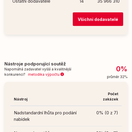
Ostatní dodavatelé
14
35 966 310
Všichni dodavatelé
Nástroje podporující soutěž
0%
Napomáhá zadavatel vyšší a kvalitnější
konkurenci?
metodika výpočtu
průměr 32%
Počet
Nástroj
zakázek
Nadstandardní lhůta pro podání
0% (0 z 7)
nabídek