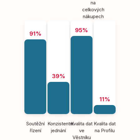
na
celkových
nákupech
95%
91%
39%
11%
Soutěžní
Konzistentní
Kvalita dat
Kvalita dat
řízení
jednání
ve
na Profilu
Věstníku