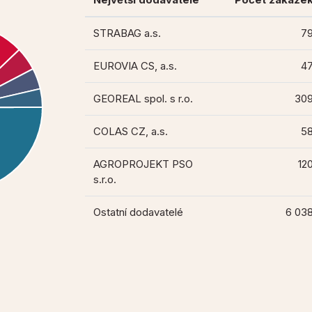
STRABAG a.s.
7
EUROVIA CS, a.s.
4
GEOREAL spol. s r.o.
30
COLAS CZ, a.s.
5
AGROPROJEKT PSO
12
s.r.o.
Ostatní dodavatelé
6 03