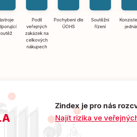
ástroje
Podíl
Pochybení dle
Soutěžní
Konziste
porující
veřejných
ÚOHS
řízení
jedná
soutěž
zakázek na
celkových
nákupech
Zindex je pro nás rozc
Najít rizika ve veřejn