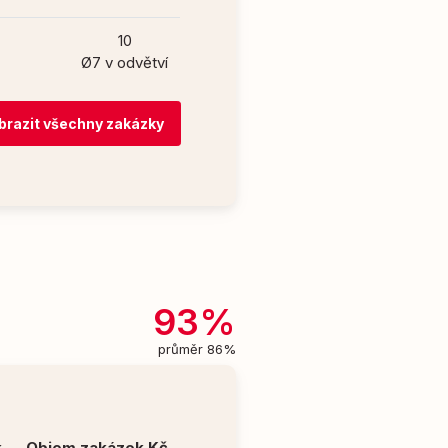
10
Ø7 v odvětví
brazit všechny zakázky
93%
průměr 86%
k
Objem zakázek Kč