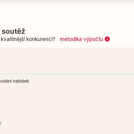
í soutěž
kvalitnější konkurenci?
metodika výpočtu
podání nabídek
S