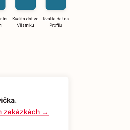
ntní
Kvalita dat ve
Kvalita dat na
ní
Věstníku
Profilu
vička.
ých zakázkách →