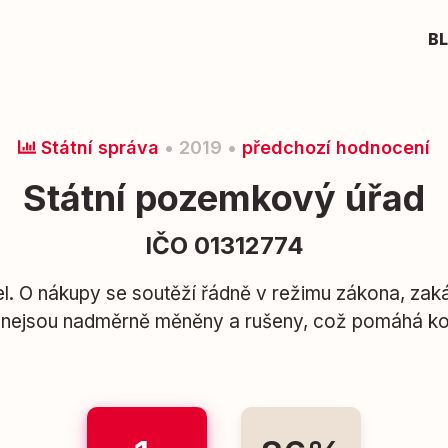
B
Státní správa
• 2019 •
předchozí hodnocení
Státní pozemkový úřad
IČO 01312774
l. O nákupy se soutěží řádně v režimu zákona, zaká
nejsou nadměrně měněny a rušeny, což pomáhá ko