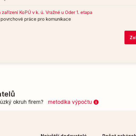
zařízení KoPÚ v k. ú. Vražné u Oder 1. etapa
a povrchové práce pro komunikace
Zo
telů
n úzký okruh firem?
metodika výpočtu
Největší dodavatelé
Počet zakáze