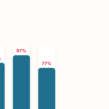
97%
%
77%