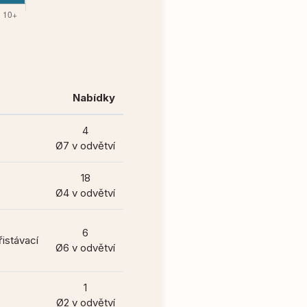
Nabídky
4
Ø7 v odvětví
18
Ø4 v odvětví
6
řistávací
Ø6 v odvětví
1
Ø2 v odvětví