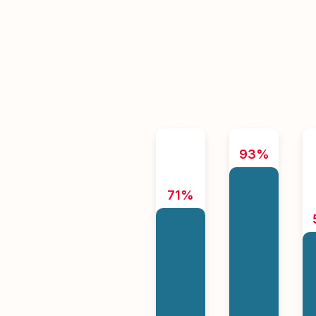
93%
71%