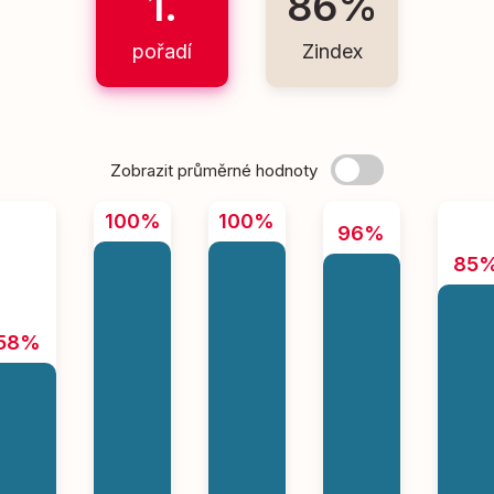
1.
86%
pořadí
Zindex
Zobrazit průměrné hodnoty
100%
100%
96%
85
58%