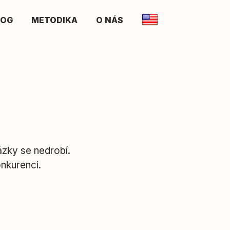
LOG
METODIKA
O NÁS
zky se nedrobí.
nkurenci.