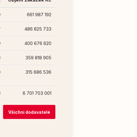
9
661 987 192
7
486 825 733
9
400 676 620
8
359 818 905
0
315 686 536
8
6 701 703 001
Všichni dodavatelé