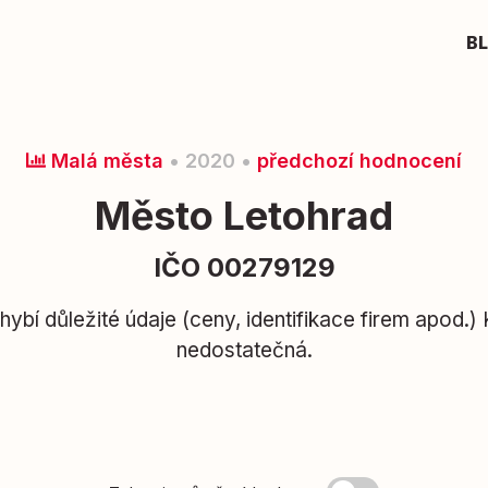
B
Malá města
• 2020 •
předchozí hodnocení
Město Letohrad
IČO 00279129
hybí důležité údaje (ceny, identifikace firem apod.)
nedostatečná.