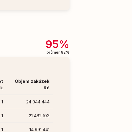
95%
průměr 82%
et
Objem zakázek
ek
Kč
1
24 944 444
1
21 482 103
1
14 991 441