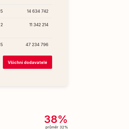
5
14 634 742
2
11 342 214
25
47 234 796
Všichni dodavatelé
38%
průměr 32%