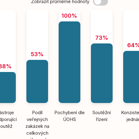
Zobrazit průměrné hodnoty
100%
73%
64
53%
38%
ástroje
Podíl
Pochybení dle
Soutěžní
Konziste
porující
veřejných
ÚOHS
řízení
jedná
soutěž
zakázek na
celkových