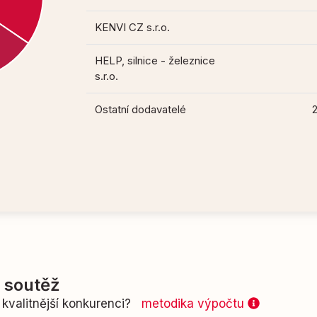
KENVI CZ s.r.o.
HELP, silnice - železnice
s.r.o.
Ostatní dodavatelé
í soutěž
kvalitnější konkurenci?
metodika výpočtu