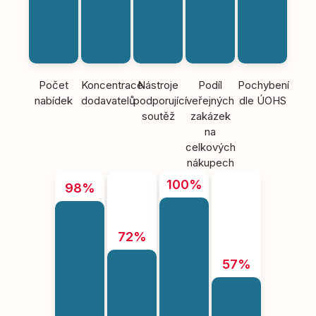
Počet
Koncentrace
Nástroje
Podíl
Pochybení
nabídek
dodavatelů
podporující
veřejných
dle ÚOHS
soutěž
zakázek
na
celkových
nákupech
100%
98%
72%
57%