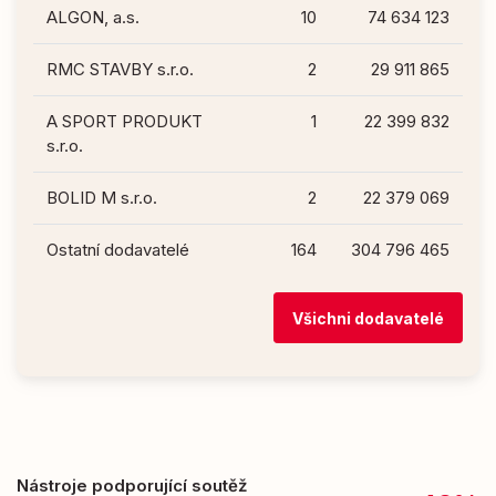
ALGON, a.s.
10
74 634 123
RMC STAVBY s.r.o.
2
29 911 865
A SPORT PRODUKT
1
22 399 832
s.r.o.
BOLID M s.r.o.
2
22 379 069
Ostatní dodavatelé
164
304 796 465
Všichni dodavatelé
Nástroje podporující soutěž