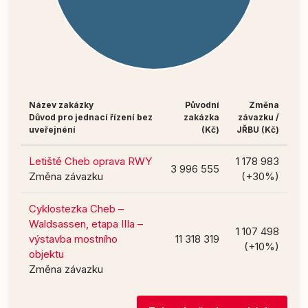
Název zakázky
Původní
Změna
Důvod pro jednací řízení bez
zakázka
závazku /
uveřejnéní
(Kč)
JŘBU (Kč)
Letiště Cheb oprava RWY
1 178 983
3 996 555
Změna závazku
(+30%)
Cyklostezka Cheb –
Waldsassen, etapa IIIa –
1 107 498
výstavba mostního
11 318 319
(+10%)
objektu
Změna závazku