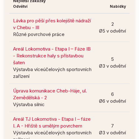
Největší zakázky
Odvětví
Nabídky
Lávka pro pěší přes kolejiště nádraží
2
v Chebu - III
Ø5 v odvětví
Různé povrchové práce
Areál Lokomotiva - Etapa I – Fáze IB
- Rekonstrukce haly s přístavbou
5
šaten
Ø3 v odvětví
Výstavba víceúčelových sportovních
zařízení
Úprava komunikace Cheb-Háje, ul.
6
Zemědělská - 2
Ø6 v odvětví
Výstavba silnic
Areál TJ Lokomotiva - Etapa I – fáze
I. A - Hřiště s umělým povrchem
7
Výstavba víceúčelových sportovních
Ø3 v odvětví