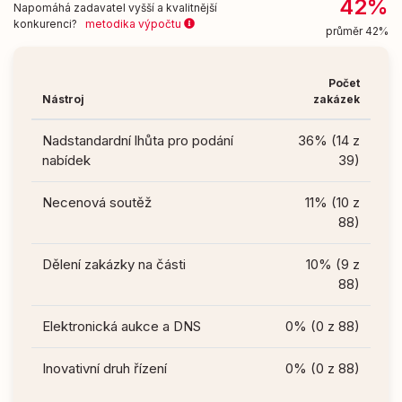
42%
Napomáhá zadavatel vyšší a kvalitnější
konkurenci?
metodika výpočtu
průměr 42%
Počet
Nástroj
zakázek
Nadstandardní lhůta pro podání
36% (14 z
nabídek
39)
Necenová soutěž
11% (10 z
88)
Dělení zakázky na části
10% (9 z
88)
Elektronická aukce a DNS
0% (0 z 88)
Inovativní druh řízení
0% (0 z 88)