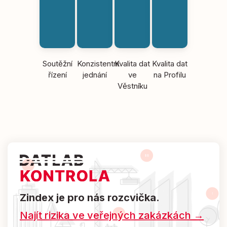
Soutěžní
Konzistentní
Kvalita dat
Kvalita dat
řízení
jednání
ve
na Profilu
Věstníku
Zindex je pro nás rozcvička.
Najít rizika ve veřejných zakázkách →