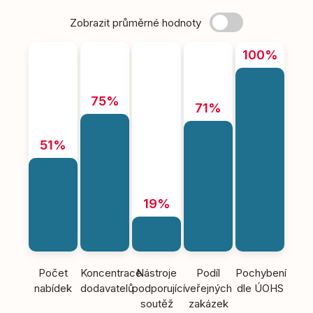
Zobrazit průměrné hodnoty
100%
75%
71%
51%
19%
Počet
Koncentrace
Nástroje
Podíl
Pochybení
nabídek
dodavatelů
podporující
veřejných
dle ÚOHS
soutěž
zakázek