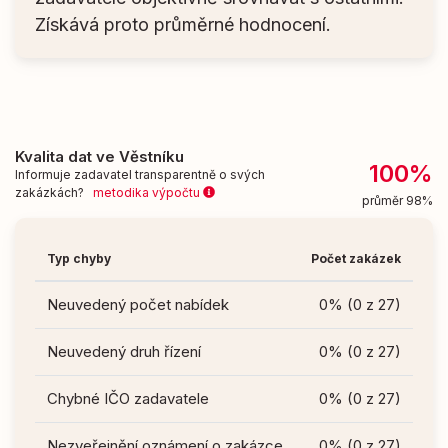
Získává proto průměrné hodnocení.
Kvalita dat ve Věstníku
100%
Informuje zadavatel transparentně o svých
zakázkách?
metodika výpočtu
průměr 98%
Typ chyby
Počet zakázek
Neuvedený počet nabídek
0% (0 z 27)
Neuvedený druh řízení
0% (0 z 27)
Chybné IČO zadavatele
0% (0 z 27)
Nezveřejnění oznámení o zakázce
0% (0 z 27)