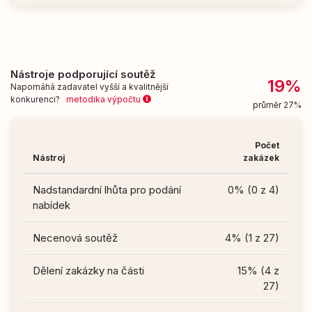
Nástroje podporující soutěž
19%
Napomáhá zadavatel vyšší a kvalitnější
konkurenci?
metodika výpočtu
průměr 27%
Počet
Nástroj
zakázek
Nadstandardní lhůta pro podání
0% (0 z 4)
nabídek
Necenová soutěž
4% (1 z 27)
Dělení zakázky na části
15% (4 z
27)