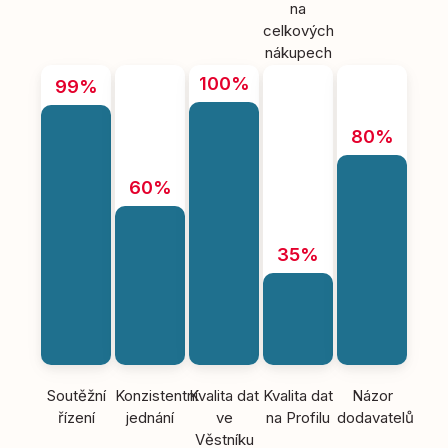
na
celkových
nákupech
100%
99%
80%
60%
35%
Soutěžní
Konzistentní
Kvalita dat
Kvalita dat
Názor
řízení
jednání
ve
na Profilu
dodavatelů
Věstníku