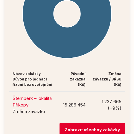
Název zakázky
Původní
Změna
Důvod pro jednací
zakázka
závazku / JŘBU
řízení bez uveřejnéní
(Kč)
(Kč)
Šternberk – lokalita
1 237 665
Příkopy
15 286 454
(+9%)
Změna závazku
Zobrazit všechny zakázky