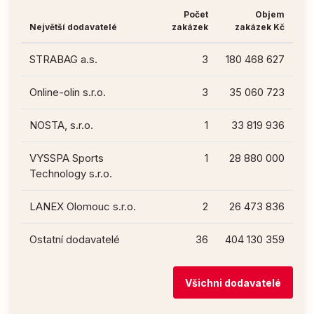
Počet
Objem
Největší dodavatelé
zakázek
zakázek Kč
STRABAG a.s.
3
180 468 627
Online-olin s.r.o.
3
35 060 723
NOSTA, s.r.o.
1
33 819 936
VYSSPA Sports
1
28 880 000
Technology s.r.o.
LANEX Olomouc s.r.o.
2
26 473 836
Ostatní dodavatelé
36
404 130 359
Všichni dodavatelé