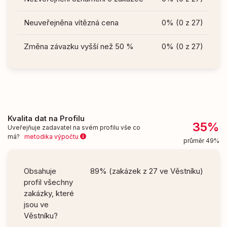
Neuveřejněna vítězná cena
0% (0 z 27)
Změna závazku vyšší než 50 %
0% (0 z 27)
Kvalita dat na Profilu
35%
Uveřejňuje zadavatel na svém profilu vše co
má?
metodika výpočtu
průměr 49%
Obsahuje
89% (zakázek z 27 ve Věstníku)
profil všechny
zakázky, které
jsou ve
Věstníku?