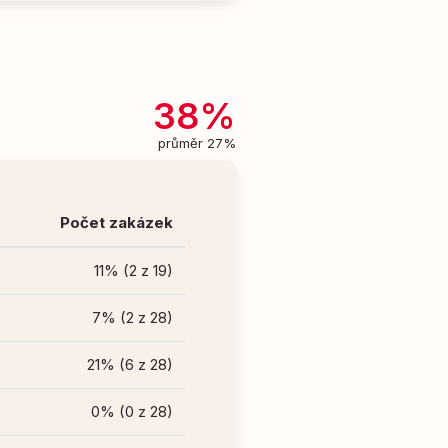
38%
průměr 27%
Počet zakázek
11% (2 z 19)
7% (2 z 28)
21% (6 z 28)
0% (0 z 28)