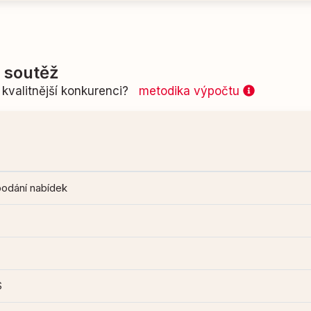
í soutěž
kvalitnější konkurenci?
metodika výpočtu
podání nabídek
S