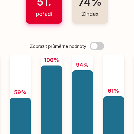
51.
74%
pořadí
Zindex
Zobrazit průměrné hodnoty
100%
94%
61%
59%