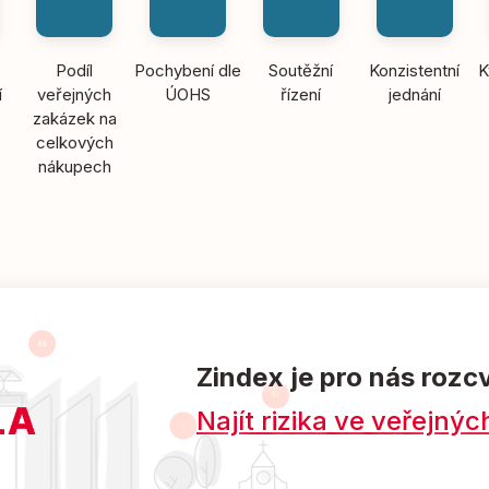
Podíl
Pochybení dle
Soutěžní
Konzistentní
K
í
veřejných
ÚOHS
řízení
jednání
zakázek na
celkových
nákupech
Zindex je pro nás rozc
Najít rizika ve veřejn