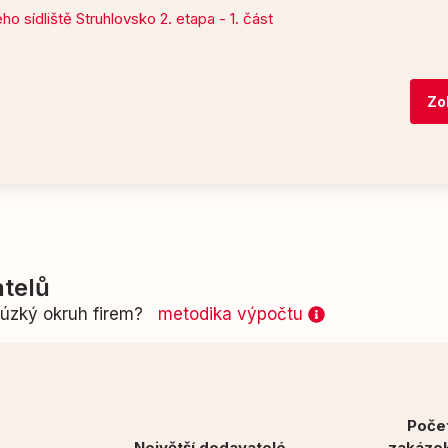
 sídliště Struhlovsko 2. etapa - 1. část
Zo
telů
n úzký okruh firem?
metodika výpočtu
Poče
Největší dodavatelé
zakáze