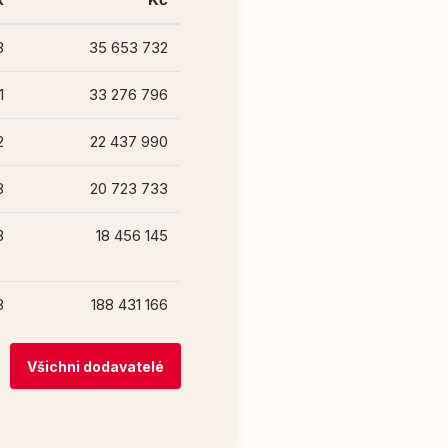
3
35 653 732
1
33 276 796
2
22 437 990
8
20 723 733
3
18 456 145
8
188 431 166
Všichni dodavatelé