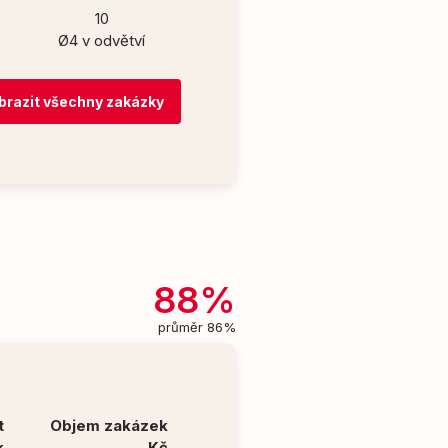
10
Ø4 v odvětví
brazit všechny zakázky
88%
průměr 86%
t
Objem zakázek
k
Kč