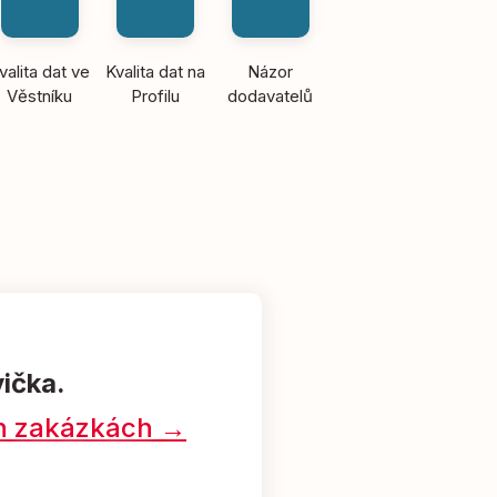
valita dat ve
Kvalita dat na
Názor
Věstníku
Profilu
dodavatelů
vička.
ých zakázkách →