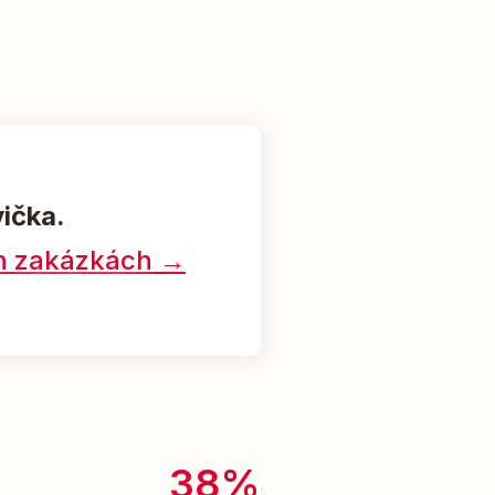
vička.
ých zakázkách →
38%