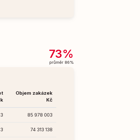
73%
průměr 86%
et
Objem zakázek
ek
Kč
3
85 978 003
3
74 313 138