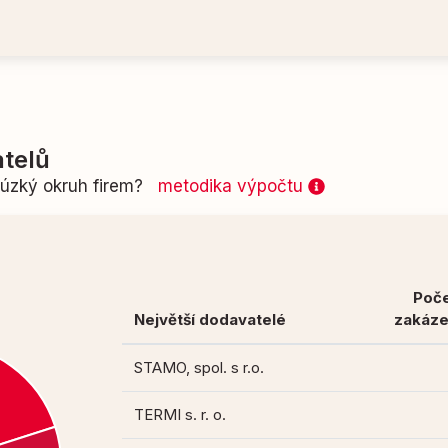
telů
n úzký okruh firem?
metodika výpočtu
Poč
Největší dodavatelé
zakáz
STAMO, spol. s r.o.
TERMI s. r. o.