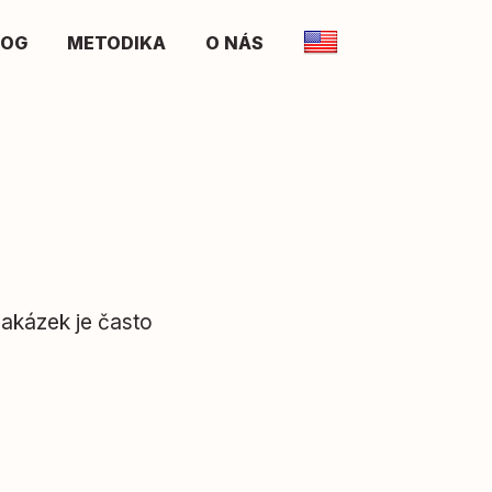
LOG
METODIKA
O NÁS
akázek je často