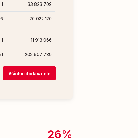
1
33 823 709
6
20 022 120
1
11 913 066
51
202 607 789
Všichni dodavatelé
26%