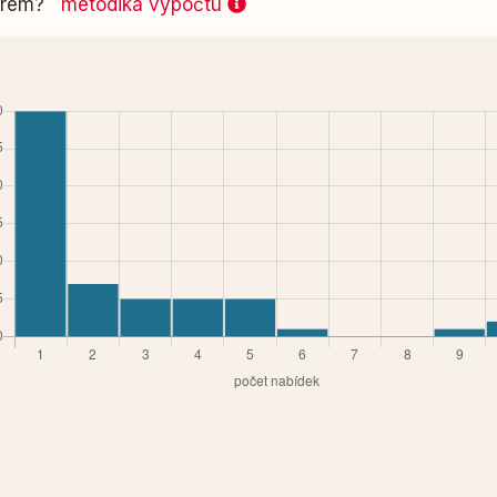
 firem?
metodika výpočtu