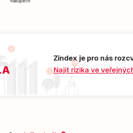
nákupech
Zindex je pro nás rozc
Najít rizika ve veřejn