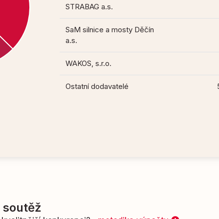
STRABAG a.s.
SaM silnice a mosty Děčín
a.s.
WAKOS, s.r.o.
Ostatní dodavatelé
í soutěž