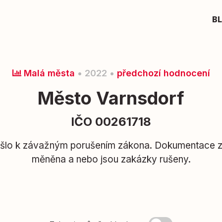
B
Malá města
• 2022 •
předchozí hodnocení
Město Varnsdorf
IČO 00261718
lo k závažným porušením zákona. Dokumentace z
měněna a nebo jsou zakázky rušeny.