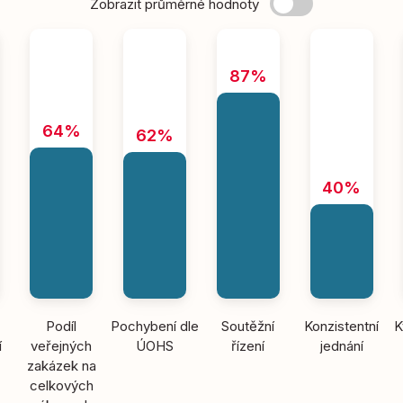
Zobrazit průměrné hodnoty
87%
64%
62%
40%
Podíl
Pochybení dle
Soutěžní
Konzistentní
K
í
veřejných
ÚOHS
řízení
jednání
zakázek na
celkových