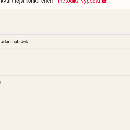
kvalitnější konkurenci?
metodika výpočtu
podání nabídek
S