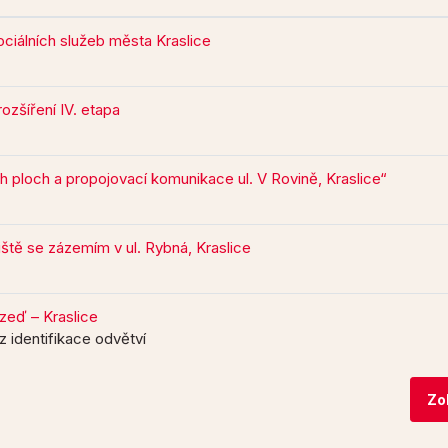
ciálních služeb města Kraslice
rozšíření IV. etapa
 ploch a propojovací komunikace ul. V Rovině, Kraslice“
iště se zázemím v ul. Rybná, Kraslice
zeď – Kraslice
z identifikace odvětví
Zo