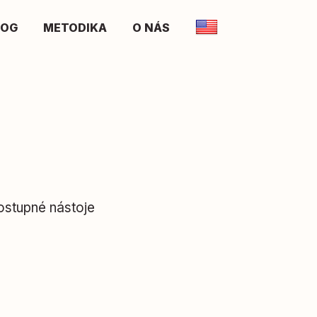
LOG
METODIKA
O NÁS
ostupné nástoje