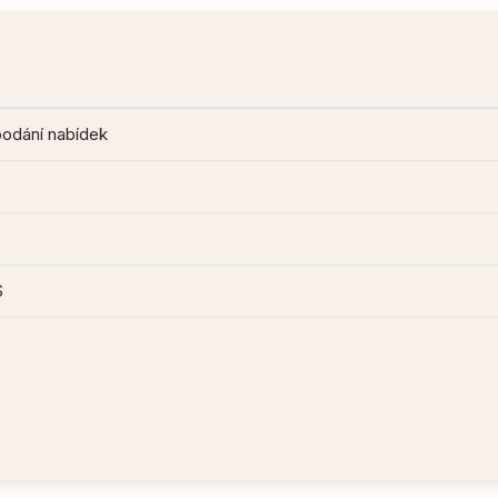
podání nabídek
S