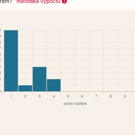
 firem?
metodika výpočtu