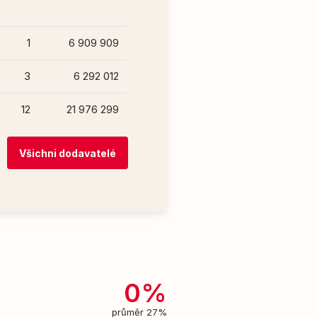
1
6 909 909
3
6 292 012
12
21 976 299
Všichni dodavatelé
0%
průměr 27%