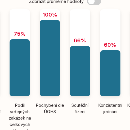
Zobrazit průměrné hodnoty
100%
75%
66%
60%
Podíl
Pochybení dle
Soutěžní
Konzistentní
K
í
veřejných
ÚOHS
řízení
jednání
zakázek na
celkových