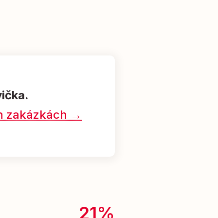
vička.
ých zakázkách →
21%