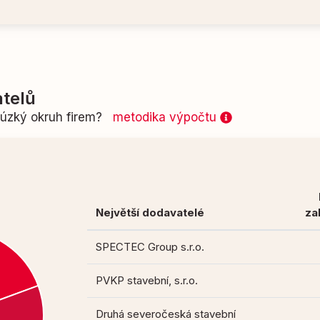
telů
n úzký okruh firem?
metodika výpočtu
Největší dodavatelé
za
SPECTEC Group s.r.o.
PVKP stavební, s.r.o.
Druhá severočeská stavební