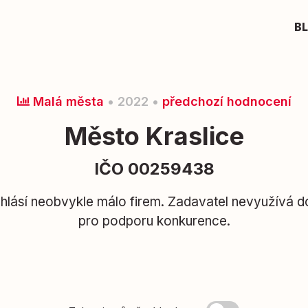
B
Malá města
• 2022 •
předchozí hodnocení
Město Kraslice
IČO 00259438
hlásí neobvykle málo firem. Zadavatel nevyužívá d
pro podporu konkurence.