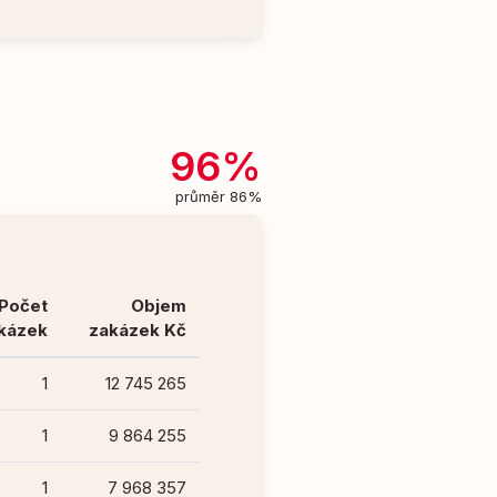
96%
průměr 86%
Počet
Objem
kázek
zakázek Kč
1
12 745 265
1
9 864 255
1
7 968 357