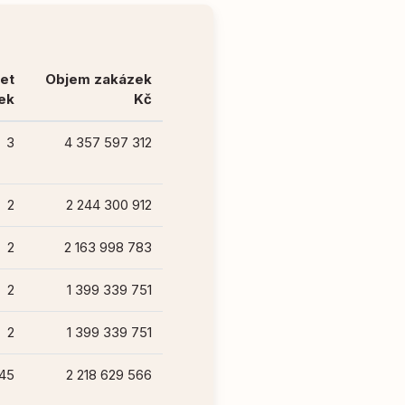
et
Objem zakázek
ek
Kč
3
4 357 597 312
2
2 244 300 912
2
2 163 998 783
2
1 399 339 751
2
1 399 339 751
45
2 218 629 566