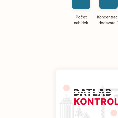
Počet
Koncentra
nabídek
dodavatel