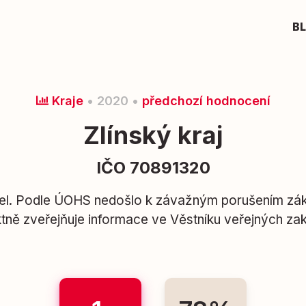
B
Kraje
• 2020 •
předchozí hodnocení
Zlínský kraj
IČO 70891320
el. Podle ÚOHS nedošlo k závažným porušením zák
tně zveřejňuje informace ve Věstníku veřejných za