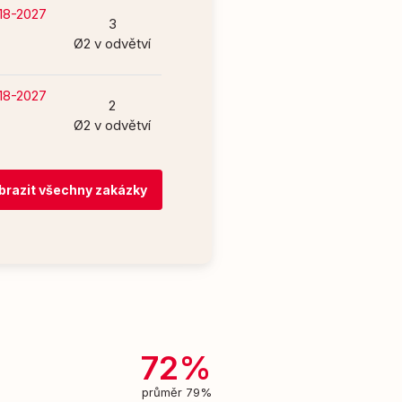
018-2027
3
Ø2 v odvětví
018-2027
2
Ø2 v odvětví
brazit všechny zakázky
72%
průměr 79%