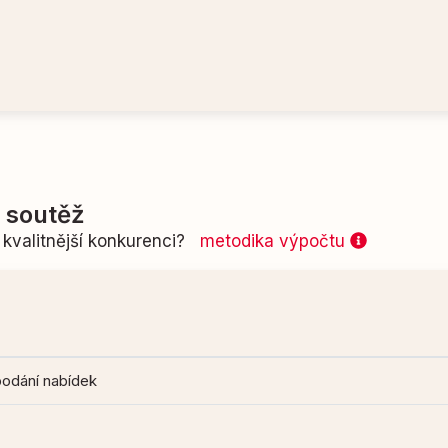
í soutěž
kvalitnější konkurenci?
metodika výpočtu
podání nabídek