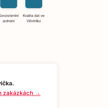
Konzistentní
Kvalita dat ve
jednání
Věstníku
vička.
ých zakázkách →