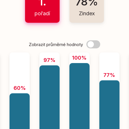
1.
78%
pořadí
Zindex
Zobrazit průměrné hodnoty
100%
97%
77%
60%