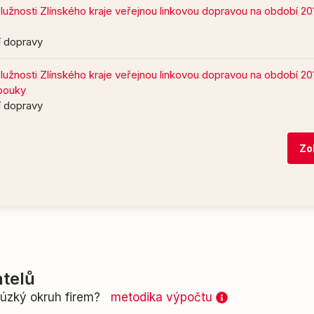
služnosti Zlínského kraje veřejnou linkovou dopravou na období 2
ní dopravy
služnosti Zlínského kraje veřejnou linkovou dopravou na období 2
obouky
ní dopravy
Zo
telů
n úzký okruh firem?
metodika výpočtu