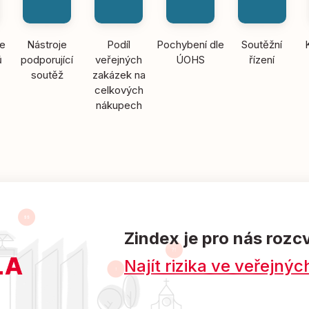
ce
Nástroje
Podíl
Pochybení dle
Soutěžní
ů
podporující
veřejných
ÚOHS
řízení
soutěž
zakázek na
celkových
nákupech
Zindex je pro nás rozc
Najít rizika ve veřejn