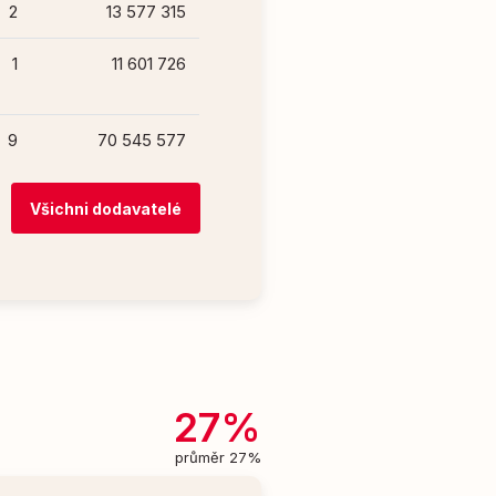
2
13 577 315
1
11 601 726
9
70 545 577
Všichni dodavatelé
27%
průměr 27%