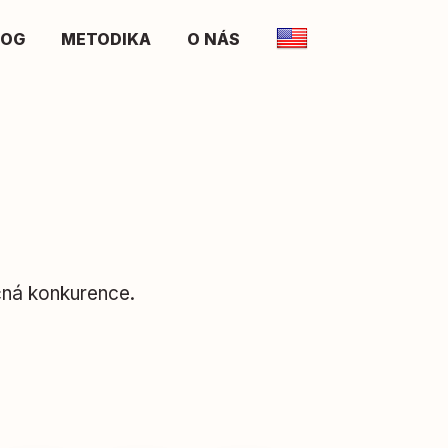
LOG
METODIKA
O NÁS
čná konkurence.