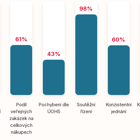
98%
61%
60%
43%
Podíl
Pochybení dle
Soutěžní
Konzistentní
K
í
veřejných
ÚOHS
řízení
jednání
zakázek na
celkových
nákupech