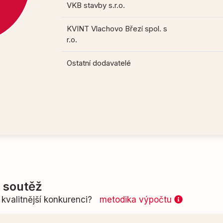
VKB stavby s.r.o.
KVINT Vlachovo Březí spol. s
r.o.
Ostatní dodavatelé
í soutěž
kvalitnější konkurenci?
metodika výpočtu