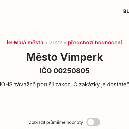
B
Malá města
• 2022 •
předchozí hodnocení
Město Vimperk
IČO 00250805
ÚOHS závažně porušil zákon. O zakázky je dostate
Zobrazit průměrné hodnoty