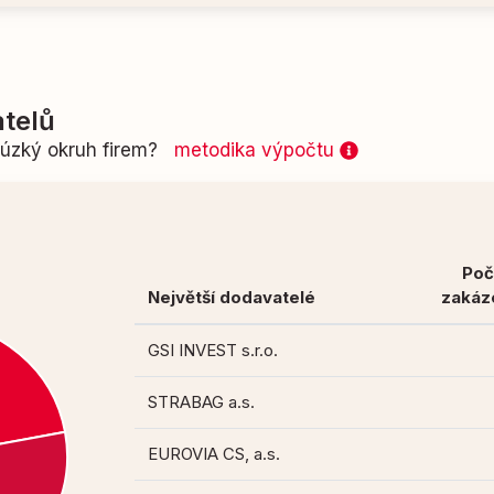
telů
n úzký okruh firem?
metodika výpočtu
Poč
Největší dodavatelé
zakáz
GSI INVEST s.r.o.
STRABAG a.s.
EUROVIA CS, a.s.