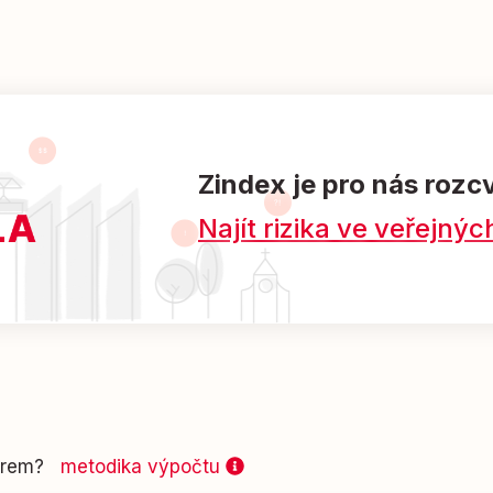
Zindex je pro nás rozc
Najít rizika ve veřejn
 firem?
metodika výpočtu