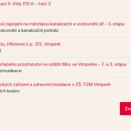
í II. třídy P12 A - část 3
pů napojení na městskou kanalizační a vodovodní síť - II. etapa
dovodní a kanalizační potrubí
tu, Hřbitovní č.p. 313, Vimperk
ů
ejného prostranství na sídlišti Míru ve Vimperku - 2. a 3. etapa
komunikace
ckých zařízení a zdravotní instalace v ZŠ TGM Vimperk
ních budov
Zo