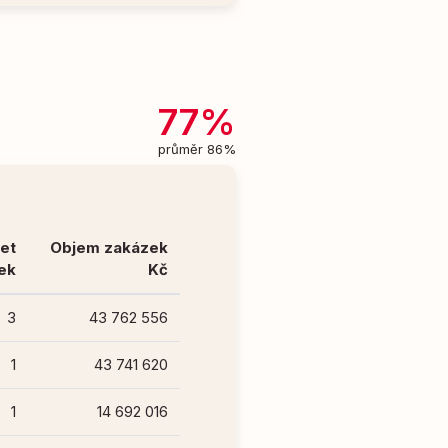
77%
průměr 86%
et
Objem zakázek
ek
Kč
3
43 762 556
1
43 741 620
1
14 692 016