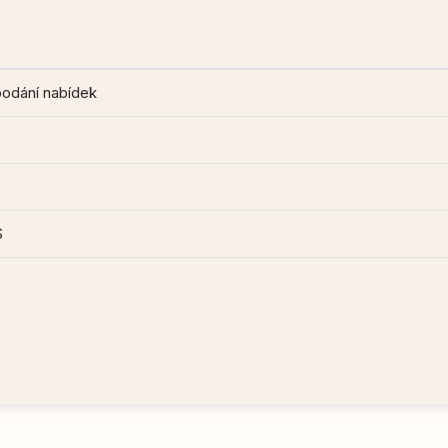
podání nabídek
S