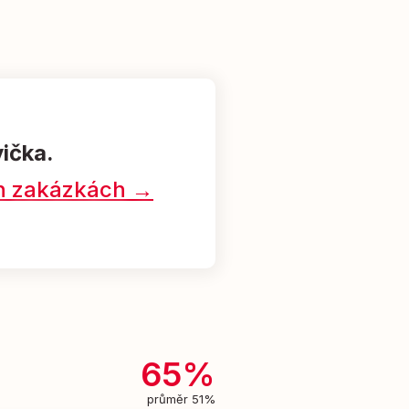
vička.
ých zakázkách →
65%
průměr 51%